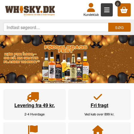
KØB DIN WHISKY, ROM, GIN, COGN
0
Kundeklub
Levering fra 49 kr.
Fri fragt
2-4 Hverdage
Ved køb over 899 kr.