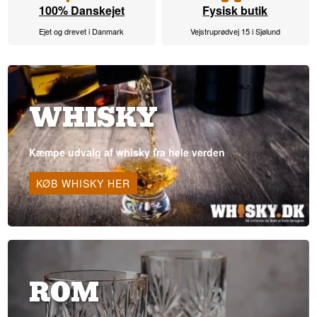
100% Danskejet
Fysisk butik
Ejet og drevet i Danmark
Vejstruprødvej 15 i Sjølund
WHISKY
Kæmpe udvalg af whisky fra hele verden
KØB WHISKY HER
ROM