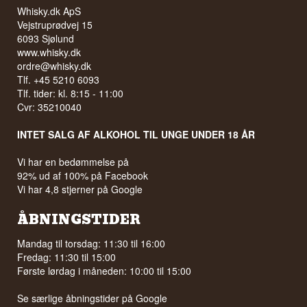
Ron Cubay produceres af Cuba Ron S.A., det
Whisky.dk ApS
samme selskab der står bag verdenskendte
Vejstruprødvej 15
Havana Club, men mærket var i årtier
udelukkende forbeholdt det cubanske
6093 Sjølund
hjemmemarked.
www.whisky.dk
ordre@whisky.dk
Se hele vores udvalg af
Ron Cubay
Tlf. +45 5210 6093
Tlf. tider: kl. 8:15 - 11:00
Cvr: 35210040
INTET SALG AF ALKOHOL TIL UNGE UNDER 18 ÅR
Vi har en bedømmelse på
92% ud af 100% på Facebook
Vi har 4,8 stjerner på Google
ÅBNINGSTIDER
Mandag til torsdag: 11:30 til 16:00
Fredag: 11:30 til 15:00
Første lørdag i måneden: 10:00 til 15:00
Se særlige åbningstider på
Google