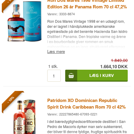
Ron Dos Mares 1998 Vintage Limited
Edition 26 år Panama Rom 70 cl 47,2%
Varenr.: 3333-8874
Ron Dos Mares Vintage 1998 er en udsøgt rom,
der er lagret i håndplukkede amerikanske
egetræsfade på det berømte Hacienda San Isidro
Distilleri i Panama. Den tropiske varme og årene
i ex-bourbonfade giver rommen en smuk
mahognifarve og en lang, struktureret eftersmag.
Læs mere
Denne unikke modningsproces tilføjer flere
smagslag, fra karameliseret eg til subtile
1.849,00
krydderier og strejf af tropiske frugter. Som en
1
stk.
1.664,10
DKK
begrænset udgave er hver flaske nummereret og
leveres med alderscertifikat, hvilket gør den til et
eftertragtet valg for romelskere, der søger en
eksklusiv smagsoplevelse.
Oplev Ron Dos Mares Vintage 1998 og nyd en
tidløs spiritus, hvor håndværk og tradition mødes
- 10%
Patridom XO Dominican Republic
i hver dråbe. Denne rom produceres traditionelt
Spirit Drink Caribbean Rom 70 cl 42%
af sukkerrørsmelasse, hvor de kombinerer gamle
metoder med moderne teknikker for at opfylde
Varenr.: 22227865480-67093-0221
deres høje standarder. Modnet i Panamas
I det bæredygtighedscertificerede destilleri i San
tropiske klima udvikler rommen en rig og
Pedro de Macoris dyrker man selv sukkerrøret,
kompleks smagsprofil på grund af varmen og
der bliver til denne fyldige, frugtige spiritusdrik fra
fugtigheden.