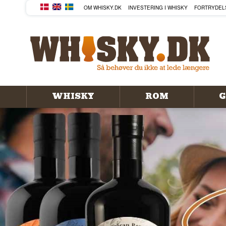
KØB DIN WHISKY, ROM, GIN
OM WHISKY.DK
INVESTERING I WHISKY
FORTRYDEL
WHISKY
ROM
G