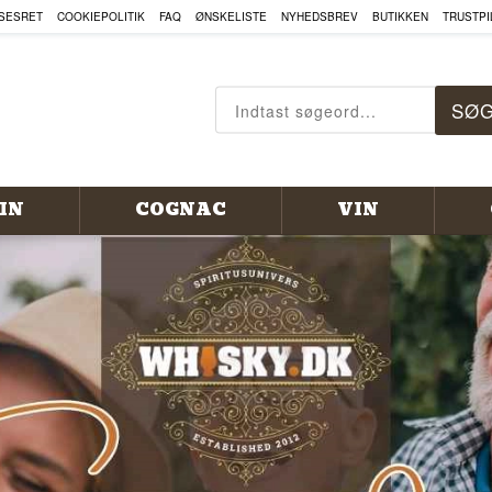
, COGNAC OG MEGET MERE HE
SESRET
COOKIEPOLITIK
FAQ
ØNSKELISTE
NYHEDSBREV
BUTIKKEN
TRUSTPI
IN
COGNAC
VIN