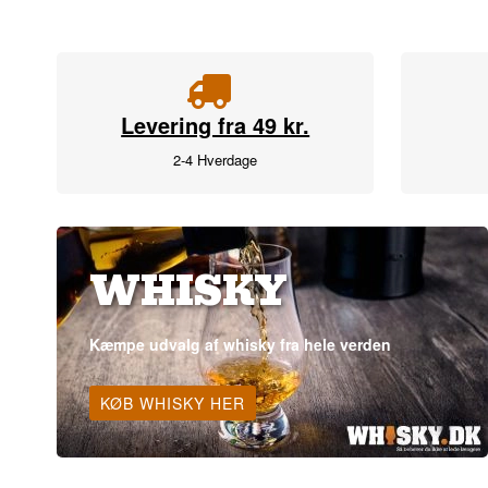
Levering fra 49 kr.
2-4 Hverdage
WHISKY
Kæmpe udvalg af whisky fra hele verden
KØB WHISKY HER