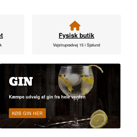
t
Fysisk butik
rk
Vejstruprødvej 15 i Sjølund
GIN
Kæmpe udvalg af gin fra hele verden
KØB GIN HER