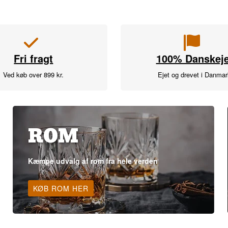
Fri fragt
100% Danskeje
Ved køb over 899 kr.
Ejet og drevet i Danma
ROM
Kæmpe udvalg af rom fra hele verden
KØB ROM HER