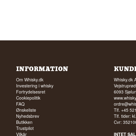
INFORMATION
KUND
Om Whisky.dk
Whisky.dk 
Investering i whisky
Vejstruprød
Fortrydelsesret
6093 Sjølu
Cookiepolitik
www.whisky
FAQ
ordre@whis
Ønskeliste
Tlf. +45 5
Nyhedsbrev
Tlf. tider: k
Butikken
Cvr: 35210
Trustpilot
Vilkår
INTET SA