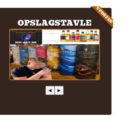
UPDATES
OPSLAGSTAVLE
◀
▶