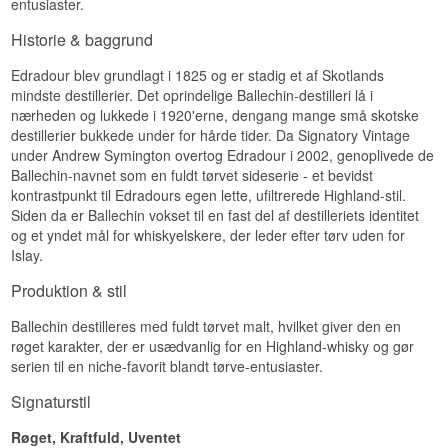
entusiaster.
Destillationsmetode: Dobbeltdestilleret
Specifikationer
Destilleret: november 2005
Historie & baggrund
Aftappet: 05/07/2023
Navn: Edradour Ballechin 10 år Peated Cask
Antal flasker: Kun 2.103 flasker
Single Highland Malt 46%
Edradour blev grundlagt i 1825 og er stadig et af Skotlands
EAN nr.: 5021944123605
Destilleri:
Edradour Ballechin
mindste destillerier. Det oprindelige Ballechin-destilleri lå i
Region/Land: Highland, Skotland
Smagsprofil
nærheden og lukkede i 1920'erne, dengang mange små skotske
Type: Highland Single Malt Scotch Whisky
destillerier bukkede under for hårde tider. Da Signatory Vintage
Alder: 10 år
Røget · Frugtig · Frisk
ABV: 46 %
under Andrew Symington overtog Edradour i 2002, genoplivede de
Vidste du at?
Størrelse: 70 CL
Ballechin-navnet som en fuldt tørvet sideserie - et bevidst
Destillationsmetode: Dobbeltdestilleret
kontrastpunkt til Edradours egen lette, ufiltrerede Highland-stil.
Ballechin-navnet bruges kun til Edradours
EAN nr.: 5021944087846
Siden da er Ballechin vokset til en fast del af destilleriets identitet
tørvede aftapninger — den ikke-tørvede
Smagsprofil
og et yndet mål for whiskyelskere, der leder efter tørv uden for
kerneserie hedder simpelthen Edradour, selvom
Islay.
begge whiskyer kommer fra samme kedler.
Røget · Frisk
Se hele vores udvalg af
Edradour Ballechin
Produktion & stil
Vidste du at?
Lyt til vores podcast:
Ballechin destilleres med fuldt tørvet malt, hvilket giver den en
Ballechin er opkaldt efter et lille destilleri i
røget karakter, der er usædvanlig for en Highland-whisky og gør
nærheden af Edradour, som lukkede i 1920'erne
serien til en niche-favorit blandt tørve-entusiaster.
— Edradour genoplivede navnet i 2003 til sin
egen tørvede serie som en hyldest til den lokale
Signaturstil
whiskyhistorie.
Se hele vores udvalg af
Edradour Ballechin
Røget, Kraftfuld, Uventet