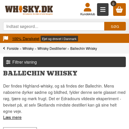
0
Kundeklub
100% Danskejet
Ejet og drevet i Danmark
Forside
»
Whisky
»
Whisky Destillerier
»
Ballechin Whisky
Filtrer visning
BALLECHIN WHISKY
Der findes Highland-whisky, og så findes der Ballechin. Mens
naboerne dyrker sødme og blidhed, fylder denne serie glasset med
røg, tjære og mørk frugt. Det er Edradours vildeste eksperiment -
beviset på, at selv Skotlands mindste destilleri kan gå sine helt
egne veje.
Læs mere