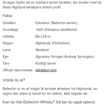
Smagen byder på en markant tørvet karakter, der bryder med de
Lyt til vores podcast:
fleste Highland-whiskyers lettere profil.
Fakta
Destilleri
Edradour (Ballechin-serien)
Grundlagt
1825 (Edradour-destilleriet)
Udtales
Ba-LEK-in
Region
Highlands (Perthshire)
Land
Skotland
Ejer
Signatory Vintage (Andrew Symington)
Tørv
Kraftigt tørvet
Officiel hjemmeside
edradour.com
Vidste du at?
Ballechin er en af meget få tørvede whiskyer fra Highlands, en
region der ellers er kendt for sin lettere, ikke-røgede stil.
Kan du lide Ballechin Whisky? Så bør du også opleve: