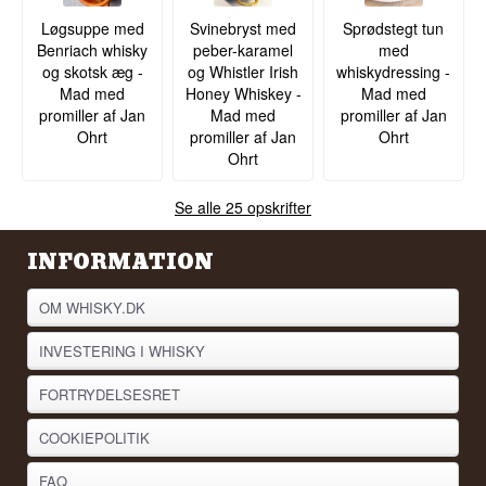
Løgsuppe med
Svinebryst med
Sprødstegt tun
Benriach whisky
peber-karamel
med
og skotsk æg -
og Whistler Irish
whiskydressing -
Mad med
Honey Whiskey -
Mad med
promiller af Jan
Mad med
promiller af Jan
Ohrt
promiller af Jan
Ohrt
Ohrt
Se alle 25 opskrifter
INFORMATION
OM WHISKY.DK
INVESTERING I WHISKY
FORTRYDELSESRET
COOKIEPOLITIK
FAQ