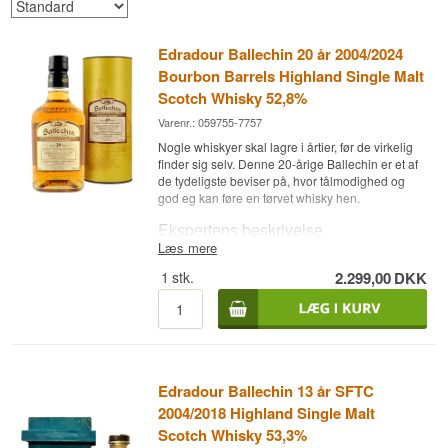
Edradour Ballechin 20 år 2004/2024
Bourbon Barrels Highland Single Malt
Scotch Whisky 52,8%
Varenr.: 059755-7757
Nogle whiskyer skal lagre i årtier, før de virkelig
finder sig selv. Denne 20-årige Ballechin er et af
de tydeligste beviser på, hvor tålmodighed og
god eg kan føre en tørvet whisky hen.
Ekspertens beskrivelse
Læs mere
Edradour Ballechin 20 år 2004/2024 Bourbon
1
stk.
2.299,00
DKK
Barrels er en Highland Single Malt Scotch
Whisky lagret på 1st fill bourbonfade og aftappet
ved 52,8 %.
Whiskyen blev destilleret i foråret 2004 og har
tilbragt hele 20 år på bourbonfade, inden den
blev aftappet i marts 2024. De lange år på fad har
Edradour Ballechin 13 år SFTC
givet den en usædvanlig dybde, hvor Ballechins
kraftige tørv gradvist er blødgjort af
2004/2018 Highland Single Malt
bourbontræets vanilje og sødme. Med 2.016
Scotch Whisky 53,3%
flasker er det en af de større udgivelser i serien,