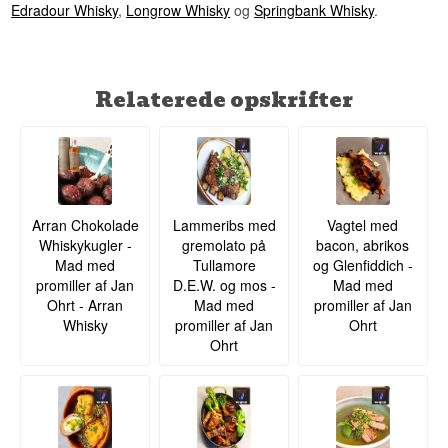
Edradour Whisky
,
Longrow Whisky
og
Springbank Whisky
.
Relaterede opskrifter
Arran Chokolade
Lammeribs med
Vagtel med
Whiskykugler -
gremolato på
bacon, abrikos
Mad med
Tullamore
og Glenfiddich -
promiller af Jan
D.E.W. og mos -
Mad med
Ohrt - Arran
Mad med
promiller af Jan
Whisky
promiller af Jan
Ohrt
Ohrt