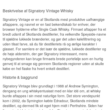
nødder, kanel, sort peber og en tør garvet
og kompleks karakter, hvor sherryens sødme og
Se hele vores udvalg af
Signatory Vintage
Smagsprofil
egetone. Ved 57,9% er der reel vægt, og
krydderi møder Ledaigs karakteristiske røg fra
Whisky
Beskrivelse af Signatory Vintage Whisky
whiskyen tåler vand godt.
Isle of Mull.
Sherry-lagret · Tørret frugt · Fyldig · Krydret ·
Lyt til vores podcast:
Smagsnoter
Eftersmag
Fadstyrke
Signatory Vintage er en af Skotlands mest produktive uafhængige
aftappere, og navnet er en fast bekendtskab for enhver, der
Investeringspotentiale
Lang og tør. Mørk frugt, nødder og krydret eg,
Næse
browser hylderne efter Single Cask Whisky. Firmaet aftapper fra et
som holder ved længe og efterlader en let bitter
bredt udsnit af Skotlands destillerier, fra velkendte Speyside-navne
Højt. 28 år på ét fad, 447 flasker og en serie der
chokoladenote.
Sherrysødme, tørret frugt og en let røget
bærer stifterens eget navn. Gamle Clynelish fra
til sjældne lukkede brænderier, og gør det uden kølefiltrering og
understrøm.
Specifikationer
sherryfade er sjældne, og efterspørgslen på
uden tilsat farve, så du får destilleriets rå og ærlige karakter i
destilleriet er steget støt siden Brora genåbnede.
Smag
glasset. For samlere er det især de sjældne, lukkede destillerier og
Navn: Auchroisk 2008/2025 Signatory 16 år
de høje alderstrin, der gør Signatory interessant, mens
Vidste du at?
Symingtons Choice Single Speyside Malt Whisky
Figner, toffee og en krydret røgkarakter.
nybegynderen kan bruge firmaets brede portefølje som en hurtig
57,9%
Signatory købte Edradour i 2002 — Skotlands
Destilleri: Auchroisk
genvej til at smage sig gennem Skotlands regioner uden at skulle
Eftersmag
dengang mindste destilleri, hvor tre mand kunne
Aftapper: Signatory Vintage
købe en hel flaske fra hvert enkelt destilleri.
passe hele produktionen. Andrew Symington gik
Region/Land: Speyside, Skotland
Lang og kraftig med en sidste sherrysødme.
dermed fra at være aftapper til også at være
Type: Single Speyside Malt Scotch Whisky
Historie & baggrund
destillatør, uden at opgive den ene rolle for den
Specifikationer
Alder: 16 år
anden.
ABV: 57,9%
Signatory Vintage blev grundlagt i 1988 af Andrew Symington,
Navn: Ledaig 2005/2024 Signatory 19 år
Størrelse: 70 CL
Se hele vores udvalg af
Clynelish Whisky
dengang en ung whiskyentusiast med en klar idé om, at whisky
Symingtons Choice Cask #900158 Single Malt
Fadtype: Førstegangsfyldt Oloroso-sherryfad nr. 4
Se hele vores udvalg af
Signatory Vintage
burde aftappes i sin mest naturlige form. Det store vendepunkt
Scotch Whisky 54,1%
Ikke koldfiltreret: Ja
Whisky
Destilleri:
Tobermory
kom i 2002, da Symington købte Edradour, Skotlands mindste
Naturlig farve: Ja
Aftapper:
Signatory Vintage
Destilleret: 2008
destilleri, og dermed fik sit eget hjem midt i Perthshire. Siden har
Lyt til vores podcast:
Region/Land: Isle of Mull
Aftappet: 2025