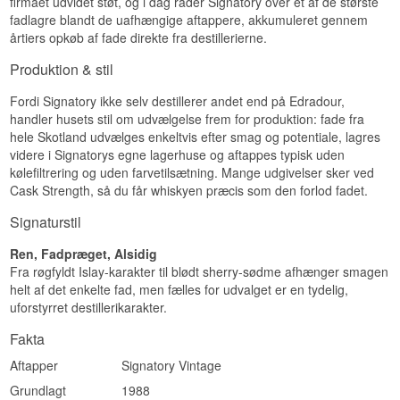
firmaet udvidet støt, og i dag råder Signatory over et af de største
Type: Single Malt Scotch Whisky
Antal flasker: 339
fadlagre blandt de uafhængige aftappere, akkumuleret gennem
Alder: 19 år
Edition: Symingtons Choice
årtiers opkøb af fade direkte fra destillerierne.
ABV: 54,1%
Smagsprofil
Størrelse: 70 CL
Produktion & stil
Fadtype: 1st Fill Oloroso sherry butt, fad #900158
Sherry-lagret · Fadstyrke · Mørk frugt · Nøddet ·
Ikke koldfiltreret: Ja
Krydret · Kraftfuld
Fordi Signatory ikke selv destillerer andet end på Edradour,
Naturlig farve: Ja
Destilleret: 2005
handler husets stil om udvælgelse frem for produktion: fade fra
Vidste du at?
Aftappet: 2024
hele Skotland udvælges enkeltvis efter smag og potentiale, lagres
Edition: Signatory Vintage Symington's Choice
videre i Signatorys egne lagerhuse og aftappes typisk uden
Symingtons Choice er opkaldt efter Signatorys
EAN nr.: 5021944127580
kølefiltrering og uden farvetilsætning. Mange udgivelser sker ved
grundlæggerfamilie og består af fade, som
familien har udvalgt fra deres eget lager. Serien
Smagsprofil
Cask Strength, så du får whiskyen præcis som den forlod fadet.
udkommer uregelmæssigt og i små mængder,
fordi den ikke er styret af et udgivelsesprogram,
Sherry-lagret · Krydret
Signaturstil
men af hvornår de enkelte fade vurderes at være
Investeringspotentiale
på deres højeste.
Ren, Fadpræget, Alsidig
Fra røgfyldt Islay-karakter til blødt sherry-sødme afhænger smagen
Se hele vores udvalg af
Auchroisk
Højt. Som en 19 år gammel single cask-aftapning
helt af det enkelte fad, men fælles for udvalget er en tydelig,
Se hele vores udvalg af
Signatory
fra Signatory Vintage, modnet på et navngivent
sherryfad, er dette en udgivelse, der ikke
uforstyrret destillerikarakter.
Lyt til vores podcast:
gentages, når fadet er tømt.
Fakta
Vidste du at?
Aftapper
Signatory Vintage
Signatory Vintages Symington's Choice-serie er
Grundlagt
1988
opkaldt efter selskabets egne udvalgte fade og