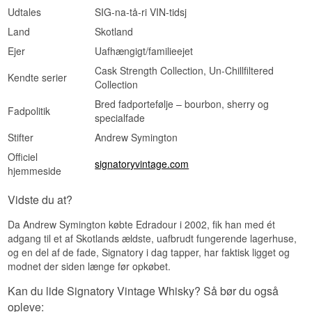
bruges til at fremhæve særligt karakterfulde
Udtales
SIG-na-tå-ri VIN-tidsj
single cask-udgivelser fra hele Skotland.
Land
Skotland
Se hele vores udvalg af
Ledaig
Ejer
Uafhængigt/familieejet
Lyt til vores podcast:
Cask Strength Collection, Un-Chillfiltered
Kendte serier
Collection
Bred fadportefølje – bourbon, sherry og
Fadpolitik
specialfade
Stifter
Andrew Symington
Officiel
signatoryvintage.com
hjemmeside
Vidste du at?
Da Andrew Symington købte Edradour i 2002, fik han med ét
adgang til et af Skotlands ældste, uafbrudt fungerende lagerhuse,
og en del af de fade, Signatory i dag tapper, har faktisk ligget og
modnet der siden længe før opkøbet.
Kan du lide Signatory Vintage Whisky? Så bør du også
opleve: