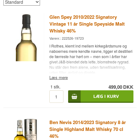
Glen Spey 2010/2022 Signatory
Vintage 11 år Single Speyside Malt
Whisky 46%
Varenr.: 222526-19723
I Rothes, klemt ind mellem kirkegårdsmure og
naboernes mere kendte navne, ligger et destilleri
de færreste har hørt om – men som i årtier har
givet J&B-blendet dets lette, blomstrede rygrad.
Nu står den frem alene, uden farvetilsætning,
uden filter, ærligt og direkte.
Læs mere
Bemærk: Rust på låg kan forekomme og slidtage
1
stk.
499,00
DKK
på etiketten.
Ekspertens beskrivelse
Signatory Vintage Glen Spey 11 år Un-
Chillfiltered Collection er en Single Malt Scotch
Whisky fra Speyside lagret på førstegangsfyldte
Ben Nevis 2014/2023 Signatory 8 år
hogshead-fade, aftappet ved 46% uden
koldfiltrering. Glen Spey er et af de mest
Single Highland Malt Whisky 70 cl
tilbageholdne destillerier i hele Speyside. Det
46%
blev grundlagt i 1878 af kornhandleren James