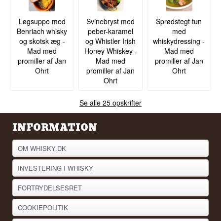
Løgsuppe med
Svinebryst med
Sprødstegt tun
Benriach whisky
peber-karamel
med
og skotsk æg -
og Whistler Irish
whiskydressing -
Mad med
Honey Whiskey -
Mad med
promiller af Jan
Mad med
promiller af Jan
Ohrt
promiller af Jan
Ohrt
Ohrt
Se alle 25 opskrifter
INFORMATION
OM WHISKY.DK
INVESTERING I WHISKY
FORTRYDELSESRET
COOKIEPOLITIK