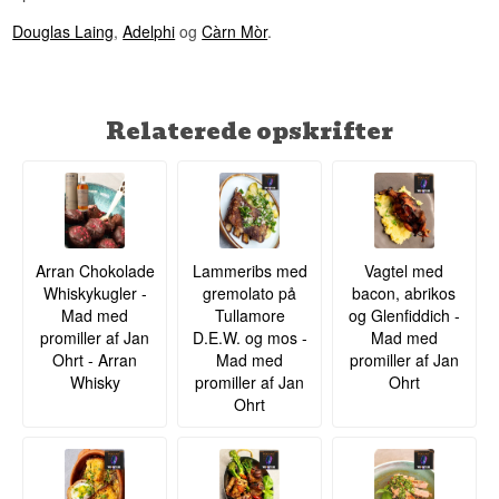
Douglas Laing
,
Adelphi
og
Càrn Mòr
.
Relaterede opskrifter
Arran Chokolade
Lammeribs med
Vagtel med
Whiskykugler -
gremolato på
bacon, abrikos
Mad med
Tullamore
og Glenfiddich -
promiller af Jan
D.E.W. og mos -
Mad med
Ohrt - Arran
Mad med
promiller af Jan
Whisky
promiller af Jan
Ohrt
Ohrt