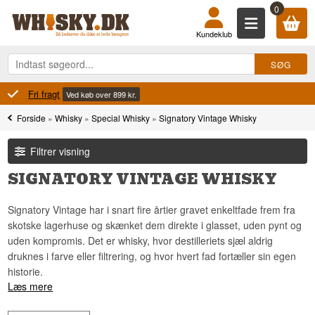
0
Kundeklub
100% Danskejet
Ejet og drevet i Danmark
Forside
»
Whisky
»
Special Whisky
»
Signatory Vintage Whisky
Filtrer visning
SIGNATORY VINTAGE WHISKY
Signatory Vintage har i snart fire årtier gravet enkeltfade frem fra
skotske lagerhuse og skænket dem direkte i glasset, uden pynt og
uden kompromis. Det er whisky, hvor destilleriets sjæl aldrig
druknes i farve eller filtrering, og hvor hvert fad fortæller sin egen
historie.
Læs mere