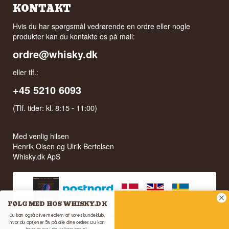
KONTAKT
Hvis du har spørgsmål vedrørende en ordre eller nogle
produkter kan du kontakte os på mail:
ordre@whisky.dk
eller tlf.:
+45 5210 6093
(Tlf. tider: kl. 8:15 - 11:00)
Med venlig hilsen
Henrik Olsen og Ulrik Bertelsen
Whisky.dk ApS
FØLG MED HOS WHISKY.DK
Du kan også blive medlem af vores kundeklub,
hvor du optjener 5% på alle dine ordrer. Du kan