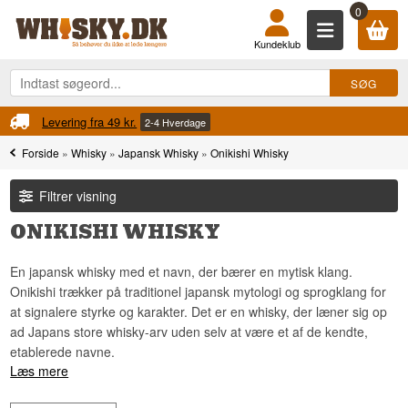
0
Kundeklub
Levering fra 49 kr.
2-4 Hverdage
Forside
»
Whisky
»
Japansk Whisky
»
Onikishi Whisky
Filtrer visning
ONIKISHI WHISKY
En japansk whisky med et navn, der bærer en mytisk klang.
Onikishi trækker på traditionel japansk mytologi og sprogklang for
at signalere styrke og karakter. Det er en whisky, der læner sig op
ad Japans store whisky-arv uden selv at være et af de kendte,
etablerede navne.
Læs mere