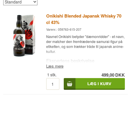
Onikishi Blended Japansk Whisky 70
cl 43%
Varenr.: 059763-615-207
Navnet Onikishi betyder "dæmonridder" - et navn,
der matcher den fremtrædende samurai-figur på
etiketten, og som trækker tråde til japansk anime-
kultur.
Ekspertens beskrivelse
Læs mere
Onikishi Blended Japansk Whisky er aftappet ved
1
stk.
499,00
DKK
43 %.
Whiskyen kombinerer ordene "oni" (dæmon) og
"kishi" (ridder) og er skabt af Milestone
Beverages og Global Drinks Limited. Whiskyen
destilleres i Taka-cho i Hyogo-præfekturet og er
tænkt som en hyldest til Japans rige anime-kultur,
tydeligt afspejlet i etikettens frygtindgydende
samurai-figur.
Smagsnoter