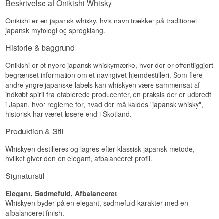
Beskrivelse af Onikishi Whisky
Næse
Ristet eg, blomstret honning og en anelse tør
Onikishi er en japansk whisky, hvis navn trækker på traditionel
citrus.
japansk mytologi og sprogklang.
Smag
Historie & baggrund
Egevanilje med karamel, nøddesirup og et strejf
Onikishi er et nyere japansk whiskymærke, hvor der er offentliggjort
røgfyldt træ.
begrænset information om et navngivet hjemdestilleri. Som flere
Eftersmag
andre yngre japanske labels kan whiskyen være sammensat af
indkøbt spirit fra etablerede producenter, en praksis der er udbredt
Syrlig citrus med sveden eg og træet vanilje.
i Japan, hvor reglerne for, hvad der må kaldes "japansk whisky",
historisk har været løsere end i Skotland.
Specifikationer
Produktion & Stil
Navn: Onikishi Blended Japansk Whisky
Region/Land: Hyogo, Japan
Type: Blended Japansk Whisky
Whiskyen destilleres og lagres efter klassisk japansk metode,
ABV: 43 %
hvilket giver den en elegant, afbalanceret profil.
Størrelse: 70 CL
EAN nr.: 0603922407362
Signaturstil
Smagsprofil
Elegant, Sødmefuld, Afbalanceret
Whiskyen byder på en elegant, sødmefuld karakter med en
Rund · Krydret · Røget · Syrlig
afbalanceret finish.