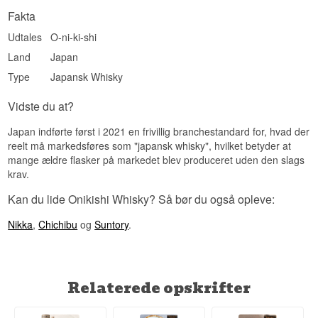
Vidste du at?
Fakta
Navnet Onikishi, "Dæmonridder", er direkte
inspireret af japansk anime-kultur, og etikettens
Udtales
O-ni-ki-shi
samurai-figur er designet til at fange samme
Land
Japan
visuelle stil.
Type
Japansk Whisky
Se hele vores udvalg af
{'da': 'Japansk whisky',
'en': 'Japanese whisky', 'sv': 'Japansk whisky'}
Vidste du at?
Japan indførte først i 2021 en frivillig branchestandard for, hvad der
reelt må markedsføres som "japansk whisky", hvilket betyder at
mange ældre flasker på markedet blev produceret uden den slags
krav.
Kan du lide Onikishi Whisky? Så bør du også opleve:
Nikka
,
Chichibu
og
Suntory
.
Relaterede opskrifter