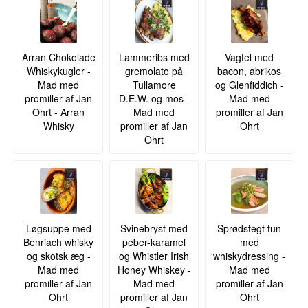
Arran Chokolade
Lammeribs med
Vagtel med
Whiskykugler -
gremolato på
bacon, abrikos
Mad med
Tullamore
og Glenfiddich -
promiller af Jan
D.E.W. og mos -
Mad med
Ohrt - Arran
Mad med
promiller af Jan
Whisky
promiller af Jan
Ohrt
Ohrt
Løgsuppe med
Svinebryst med
Sprødstegt tun
Benriach whisky
peber-karamel
med
og skotsk æg -
og Whistler Irish
whiskydressing -
Mad med
Honey Whiskey -
Mad med
promiller af Jan
Mad med
promiller af Jan
Ohrt
promiller af Jan
Ohrt