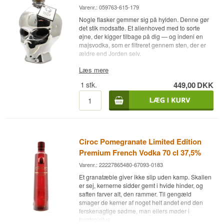
Varenr.: 059763-615-179
Nogle flasker gemmer sig på hylden. Denne gør
det stik modsatte. Et alienhoved med to sorte
øjne, der kigger tilbage på dig — og indeni en
majsvodka, som er filtreret gennem sten, der er
ældre end Jorden selv.
Bemærk: Dette er ikke Chrome-udgaven. Flasken
Læs mere
er i klart glas med sorte øjne.
1
stk.
449,00
DKK
Ekspertens beskrivelse
OuterSpace Vodka er en Amerikansk Vodka
destilleret fem gange på majs og aftappet ved
40%.
Idéen kom fra Jim Denoon, der til daglig arbejder
Ciroc Pomegranate Limited Edition
med design og udvikling af glasemballage. Det
Premium French Vodka 70 cl 37,5%
kan man se. Flasken er formet som et alienhoved
Varenr.: 22227865480-67093-0183
og er mindst lige så meget hyldeteater som
emballage. Bagved gimmicken ligger der dog en
Et granatæble giver ikke slip uden kamp. Skallen
ordentlig vodka: majsen kommer fra Iowa,
er sej, kernerne sidder gemt i hvide hinder, og
destillatet kører gennem fem destillationer, og til
saften farver alt, den rammer. Til gengæld
sidst filtreres det gennem meteoritsten dateret til
smager de kerner af noget helt andet end den
over fire milliarder år. Vodkaen er glutenfri.
ferskenagtige sødme, man ellers møder i
frugtspiritus.
Fem destillationer gør noget ved teksturen. Den