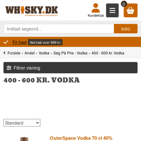
0
Kundeklub
Fri fragt
Ved køb over 899 kr.
Forside
»
Andet
»
Vodka
»
Søg På Pris - Vodka
»
400 - 600 kr. Vodka
Filtrer visning
400 - 600 KR. VODKA
OuterSpace Vodka 70 cl 40%