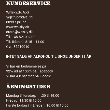
KUNDESERVICE
Lyt til vores podcast:
Specifikationer
Legenden om de tretten krystalkranier er hele
grunden til flaskens form. Ifølge fortællingen
Whisky.dk ApS
skulle kranierne samles igen for at give
Navn: Absolut Elyx
Vejstruprødvej 15
menneskeheden indsigt. Aykroyd og Alexander
Destilleri:
Absolut Elyx
6093 Sjølund
lånte billedet, men vendte betydningen om: deres
Region/Land: Åhus, Sverige
www.whisky.dk
udgave er et hoved, ikke et kranie, og skal læses
Type: Svensk Vodka
som et symbol på liv.
ABV: 42,3%
ordre@whisky.dk
Størrelse: 70 CL
Tlf. +45 5210 6093
Se hele vores udvalg af
Crystal Head
Destillationsmetode: Manuelt betjent
Tlf. tider: kl. 8:15 - 11:00
kobberkolonne fra 1921
Lyt til vores podcast:
Cvr: 35210040
Serveringsforslag: Over en enkelt stor isterning,
eller i en Martini med et pust tør vermouth.
INTET SALG AF ALKOHOL TIL UNGE UNDER 18 ÅR
Smagsprofil
Vi har en bedømmelse på
Silkeblød · Nøddet · Brødet · Mildt krydret
92% ud af 100% på Facebook
Vidste du at?
Vi har 4,8 stjerner på Google
Kobberet i Column 51 bliver brugt op. Tusindvis
ÅBNINGSTIDER
af små kobberpakninger sidder inde i kolonnen
og ofres undervejs, mens de trækker uønskede
Mandag til torsdag: 11:30 til 16:00
forbindelser ud af destillatet. De skal skiftes med
Fredag: 11:30 til 15:00
jævne mellemrum, fordi selve metallet langsomt
bliver spist af processen.
Første lørdag i måneden: 10:00 til 15:00