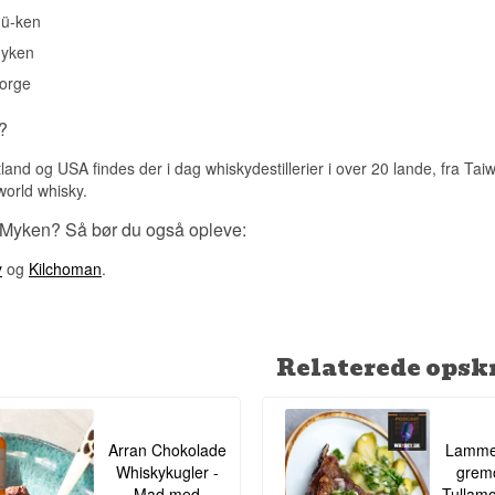
ü-ken
Mellem – en sjælden udgivelse fra verdens nordligste whiskydesti
øde ø, produceret i meget begrænset mængde.
yken
Vidste du at?
orge
Myken Distillery ligger på en ø, der i årene op til destilleriets åb
?
håndfuld tilbageværende beboere – destilleriet har siden været med
liv til øsamfundet.
land og USA findes der i dag whiskydestillerier i over 20 lande, fra Ta
Se hele vores udvalg af
Myken
orld whisky.
 Myken? Så bør du også opleve:
y
og
Kilchoman
.
Relaterede opskr
Arran Chokolade
Lamme
Whiskykugler -
gremo
Mad med
Tullamo