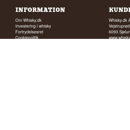
INFORMATION
KUND
Om Whisky.dk
Whisky.dk 
Investering i whisky
Vejstruprød
Fortrydelsesret
6093 Sjølu
Cookiepolitik
www.whisky
FAQ
ordre@whis
Ønskeliste
Tlf. +45 5
Nyhedsbrev
Tlf. tider: k
Butikken
Cvr: 35210
Trustpilot
Vilkår
INTET SA
UNDER 18
Vi har en 
92% ud af
Vi har 4,8 