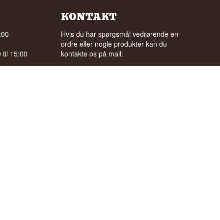
KONTAKT
:00
Hvis du har spørgsmål vedrørende en
ordre eller nogle produkter kan du
til 15:00
kontakte os på mail:
ordre@whisky.dk
gle
eller tlf.:
+45 5210 6093
(Tlf. tider: kl. 8:15 - 11:00)
Med venlig hilsen
Henrik Olsen og Ulrik Bertelsen
Whisky.dk ApS