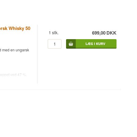
orsk Whisky 50
1
stk.
699,00
DKK
id med en ungarsk
tappet ved 47 %,
orges eneste
arsen og hans kone
re børn, indtil
0 meter bred. På
 forelskede sig i
 Whiskyen
det 'Whisky-
 giver en helt