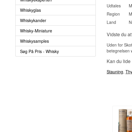
Udtales
M
Whiskyglas
Region
M
Whiskykander
Land
N
Whisky-Miniature
Vidste du at
Whiskysamples
Uden for Skot
betegnelsen w
Søg På Pris - Whisky
Kan du lide
Stauning
,
Th