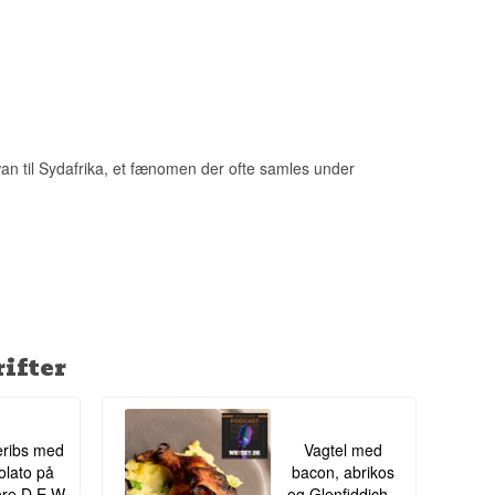
lleri på en næsten
ning kun havde en
 til at bringe nyt
iwan til Sydafrika, et fænomen der ofte samles under
ifter
ribs med
Vagtel med
lato på
bacon, abrikos
re D.E.W.
og Glenfiddich -