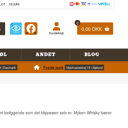
LOT
VILKÅR
0
0,00 DKK
Kundeklub
ØL
ANDET
BLOG
Fysisk butik
et i Danmark
Vejstruprødvej 15 i Sjølund
nsomt beliggende som det klippeøen selv er. Myken Whisky bærer