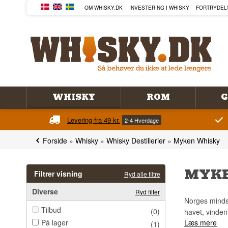
OM WHISKY.DK
INVESTERING I WHISKY
FORTRYDEL
WHISKY
ROM
G
Levering fra 49 kr.
2-4 Hverdage
Forside
»
Whisky
»
Whisky Destillerier
»
Myken Whisky
MYKE
Filtrer visning
Ryd alle filtre
Diverse
Ryd filter
Norges mindst
Tilbud
(0)
havet, vinden
På lager
Læs mere
(1)