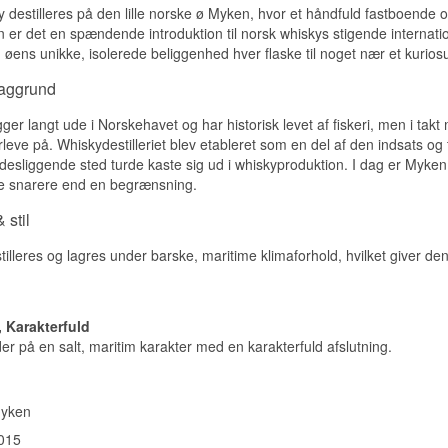
destilleres på den lille norske ø Myken, hvor et håndfuld fastboende 
Næse
er det en spændende introduktion til norsk whiskys stigende internat
Duften byder på honning, hav og et strejf krydderi.
 øens unikke, isolerede beliggenhed hver flaske til noget nær et kurios
Smag
baggrund
Smagen er rund med karamel, salt og let frugt.
ger langt ude i Norskehavet og har historisk levet af fiskeri, men i tak
leve på. Whiskydestilleriet blev etableret som en del af den indsats og
Eftersmag
fsidesliggende sted turde kaste sig ud i whiskyproduktion. I dag er Myk
Eftersmagen er medium til lang, salt og krydret.
ke snarere end en begrænsning.
Specifikationer
 stil
Navn: Myken Hungarian Dance 2020 Arctic Single Malt Norsk Wh
lleres og lagres under barske, maritime klimaforhold, hvilket giver den e
Destilleri:
Myken
Region/Land: Myken, Norge
Type: Norsk Single Malt Whisky
ABV: 47 %
, Karakterfuld
Størrelse: 50 CL
r på en salt, maritim karakter med en karakterfuld afslutning.
Edition: 2020
Smagsprofil
Salt · Honningsødt · Krydret · Rundt
yken
015
Investeringspotentiale