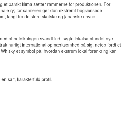
og et barskt klima sætter rammerne for produktionen. For
ionale ry; for samleren gør den ekstremt begrænsede
um, langt fra de store skotske og japanske navne.
t med at befolkningen svandt ind, søgte lokalsamfundet nye
 trak hurtigt international opmærksomhed på sig, netop fordi et
en Whisky et symbol på, hvordan ekstrem lokal forankring kan
isky
n salt, karakterfuld profil.