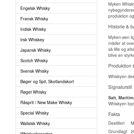
Myken Whisky 
Engelsk Whisky
nybegynderen 
produktion og
Fransk Whisky
Historie & 
Indisk Whisky
Myken-øen lig
Irsk Whiskey
måder at over
så lille og a
Japansk Whisky
blive en styr
Scotch Whisky
Produktion &
Svensk Whisky
Whiskyen desti
Bøger og Spil, Skotlandskort
Signaturstil
Røget Whisky
Salt, Maritim
Råsprit / New Make Whisky
Whiskyen byde
Special Whisky
Fakta
Destilleri
M
Walisisk Whisky
Grundlagt
2
Whiskyeksperten