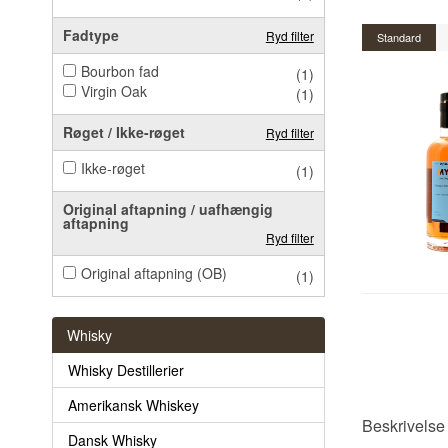
Fadtype
Ryd filter
Standard
Bourbon fad
(1)
Virgin Oak
(1)
Røget / Ikke-røget
Ryd filter
Ikke-røget
(1)
Original aftapning / uafhængig
aftapning
Ryd filter
Original aftapning (OB)
(1)
Whisky
Whisky Destillerier
Amerikansk Whiskey
Beskrivelse
Dansk Whisky