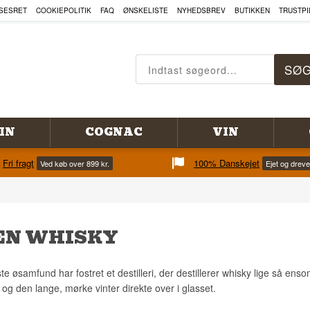
SESRET
COOKIEPOLITIK
FAQ
ØNSKELISTE
NYHEDSBREV
BUTIKKEN
TRUSTPI
IN
COGNAC
VIN
Fri fragt
100% Danskejet
Ved køb over 899 kr.
Ejet og drev
N WHISKY
e øsamfund har fostret et destilleri, der destillerer whisky lige så e
 og den lange, mørke vinter direkte over i glasset.