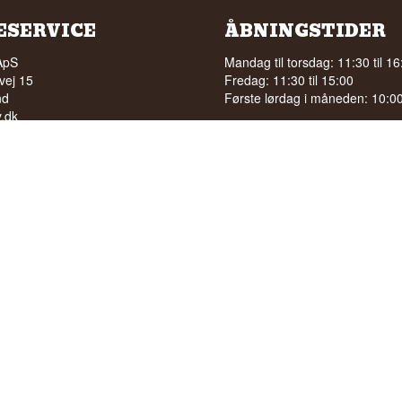
ESERVICE
ÅBNINGSTIDER
ApS
Mandag til torsdag: 11:30 til 16
vej 15
Fredag: 11:30 til 15:00
nd
Første lørdag i måneden: 10:00 
.dk
ky.dk
Se særlige åbningstider på
Goo
210 6093
l. 8:15 - 11:00
040
LG AF ALKOHOL TIL UNGE
 ÅR
bedømmelse på
 100% på Facebook
stjerner på Google