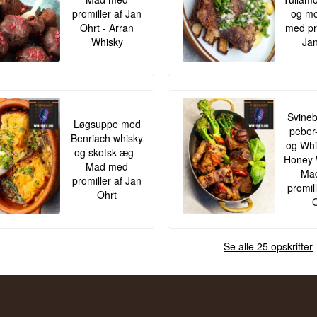
promiller af Jan
og mo
Ohrt - Arran
med pr
Whisky
Jan
Svineb
Løgsuppe med
peber
Benriach whisky
og Whis
og skotsk æg -
Honey 
Mad med
Ma
promiller af Jan
promil
Ohrt
O
Se alle 25 opskrifter