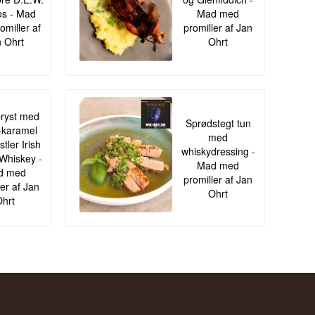
s - Mad
Mad med
omiller af
promiller af Jan
 Ohrt
Ohrt
ryst med
Sprødstegt tun
-karamel
med
tler Irish
whiskydressing -
Whiskey -
Mad med
d med
promiller af Jan
ler af Jan
Ohrt
hrt