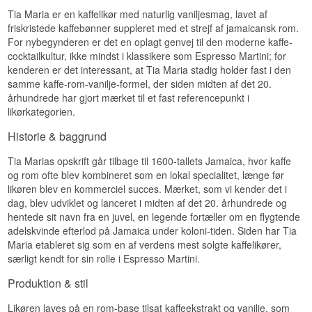
perfektion, suppleret med et strejf af jamaicansk
Tia Maria er en kaffelikør med naturlig vaniljesmag, lavet af
rom. Den præsenterer en rig kobber og gylden
friskristede kaffebønner suppleret med et strejf af jamaicansk rom.
rav tone, der blander sig med en lokkende
For nybegynderen er det en oplagt genvej til den moderne kaffe-
karamel duft, hvilket gør TIA MARIA til en ideel
cocktailkultur, ikke mindst i klassikere som Espresso Martini; for
likør i eksotiske cocktails.
kenderen er det interessant, at Tia Maria stadig holder fast i den
• Destilleri: Tia Maria
samme kaffe-rom-vanilje-formel, der siden midten af det 20.
• Navn: Tia Maria Coffee Kaffelikør
århundrede har gjort mærket til et fast referencepunkt i
• Land: Italien
likørkategorien.
• Type: Rom & Kaffe Likør
• Alc. styrke: 20%
Historie & baggrund
• 70 cl.
Tia Marias opskrift går tilbage til 1600-tallets Jamaica, hvor kaffe
og rom ofte blev kombineret som en lokal specialitet, længe før
likøren blev en kommerciel succes. Mærket, som vi kender det i
dag, blev udviklet og lanceret i midten af det 20. århundrede og
hentede sit navn fra en juvel, en legende fortæller om en flygtende
adelskvinde efterlod på Jamaica under koloni-tiden. Siden har Tia
Maria etableret sig som en af verdens mest solgte kaffelikører,
særligt kendt for sin rolle i Espresso Martini.
Produktion & stil
Likøren laves på en rom-base tilsat kaffeekstrakt og vanilje, som