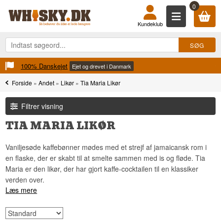
0
Kundeklub
100% Danskejet
Ejet og drevet i Danmark
Forside
»
Andet
»
Likør
»
Tia Maria Likør
Filtrer visning
TIA MARIA LIKØR
Vaniljesøde kaffebønner mødes med et strejf af jamaicansk rom i
en flaske, der er skabt til at smelte sammen med is og fløde. Tia
Maria er den likør, der har gjort kaffe-cocktailen til en klassiker
verden over.
Læs mere