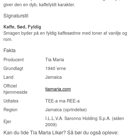
giver den en dyb, kaffefyldt karakter.
Signaturstil
Kaffe, Sød, Fyldig
Smagen byder på en fyldig kaffesødme med toner af vanilje og
rom.
Fakta
Producent
Tia Maria
Grundlagt
1940´erne
Land
Jamaica
Officiel
tiamaria.com
hjemmeside
Udtales
TEE-a ma-REE-a
Region
Jamaica (oprindelse)
I.L.L.V.A. Saronno Holding S.p.A. (siden
Ejer
2009)
Kan du lide Tia Maria Likør? Så bør du også opleve: