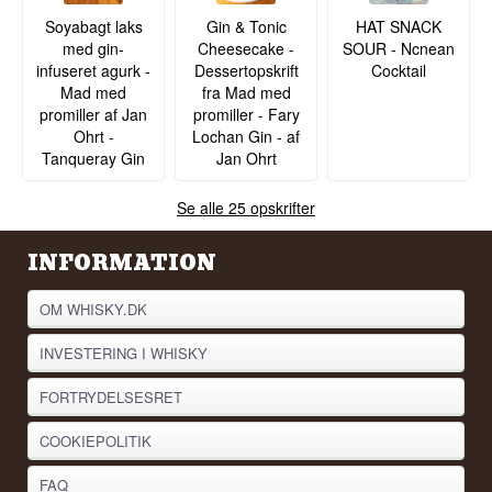
Soyabagt laks
Gin & Tonic
HAT SNACK
med gin-
Cheesecake -
SOUR - Ncnean
infuseret agurk -
Dessertopskrift
Cocktail
Mad med
fra Mad med
promiller af Jan
promiller - Fary
Ohrt -
Lochan Gin - af
Tanqueray Gin
Jan Ohrt
Se alle 25 opskrifter
INFORMATION
OM WHISKY.DK
INVESTERING I WHISKY
FORTRYDELSESRET
COOKIEPOLITIK
FAQ