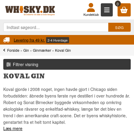
0
Kundeklub
Levering fra 49 kr.
2-4 Hverdage
Forside
»
Gin
»
Ginmærker
»
Koval Gin
Filtrer visning
KOVAL GIN
Koval gjorde i 2008 noget, ingen havde gjort i Chicago siden
forbudstiden: åbnede byens første nye destilleri i over hundrede år.
Robert og Sonat Birnecker byggede virksomheden op omkring
økologiske råvarer og enkeltfad-whiskey, længe før det blev en
trend i den amerikanske craft-scene. Det er byens whiskyhistorie,
genstartet fra et helt tomt kapitel.
Læs mere