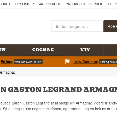
SESRET
COOKIEPOLITIK
FAQ
ØNSKELISTE
NYHEDSBREV
BUTIKKEN
TRUSTPI
IN
COGNAC
VIN
Fri fragt
100% Danskejet
Ved køb over 899 kr.
Ejet og drev
 Armagnac
N GASTON LEGRAND ARMAG
 levede Baron Gaston Legrand af at sælge sin Armagnac videre til an
å. Så en dag i 1998 ringede telefonen, og historien tog en helt ny drejni