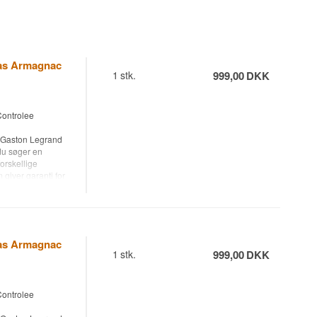
Bas Armagnac
1
stk.
999,00
DKK
ontrolee
n Gaston Legrand
du søger en
forskellige
giver garanti for
spose i med
ombard, der er
kommer.
klub - Bliv gratis
Bas Armagnac
1
stk.
999,00
DKK
ontrolee
ent levering inden