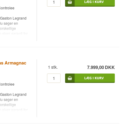
ontrolee
ent levering inden
n Gaston Legrand
du søger en
forskellige
giver garanti for
spose i med
ombard, der er
kommer.
klub - Bliv gratis
Bas Armagnac
1
stk.
7.999,00
DKK
ontrolee
ent levering inden
n Gaston Legrand
du søger en
forskellige
giver garanti for
spose i med
ombard, der er
kommer.