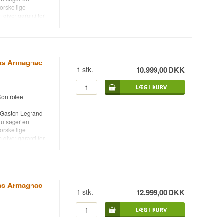
forskellige
giver garanti for
spose i med
ombard, der er
kommer.
klub - Bliv gratis
Bas Armagnac
1
stk.
10.999,00
DKK
ontrolee
ent levering inden
n Gaston Legrand
du søger en
forskellige
giver garanti for
spose i med
ombard, der er
kommer.
klub - Bliv gratis
Bas Armagnac
1
stk.
12.999,00
DKK