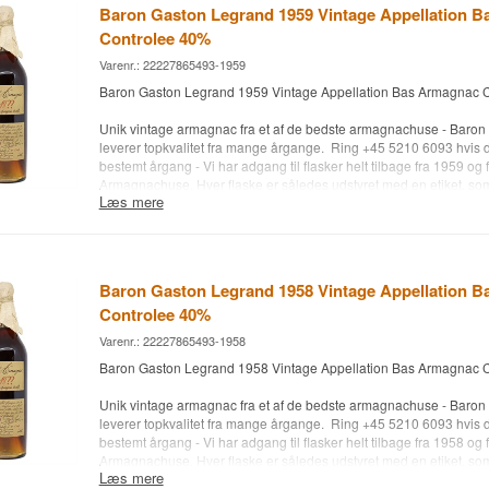
Husk - du kan optjene 5% Bonuskroner, som medlem af vores kunde
Baron Gaston Legrand 1959 Vintage Appellation 
medlem her.
Controlee 40%
Type: Bas Armagnac fra Barob Gaston Legrand
Varenr.: 22227865493-1959
Alc. styrke: 40 %
Baron Gaston Legrand 1959 Vintage Appellation Bas Armagnac C
70 cl.
Andet: Modelfoto - Der tages forbehold for udsolgte årgange - forv
Unik vintage armagnac fra et af de bedste armagnachuse - Baro
for 1 uge.
leverer topkvalitet fra mange årgange. Ring +45 5210 6093 hvis 
bestemt årgang - Vi har adgang til flasker helt tilbage fra 1959 og 
Armagnachuse. Hver flaske er således udstyret med en etiket, som 
Læs mere
årgang og oplysning om aftapningsdato. Ekstra prop + flot lærred
trækassen. Produceret af druerne Ugni Blanc, Baco Blanc og Col
dyrket i Bas Armagnac-området, hvorfra de fornemste Armagnac 
Husk - du kan optjene 5% Bonuskroner, som medlem af vores kunde
Baron Gaston Legrand 1958 Vintage Appellation 
medlem her.
Controlee 40%
Type: Bas Armagnac fra Barob Gaston Legrand
Varenr.: 22227865493-1958
Alc. styrke: 40 %
Baron Gaston Legrand 1958 Vintage Appellation Bas Armagnac C
70 cl.
Andet: Modelfoto - Der tages forbehold for udsolgte årgange - forv
Unik vintage armagnac fra et af de bedste armagnachuse - Baro
for 1 uge.
leverer topkvalitet fra mange årgange. Ring +45 5210 6093 hvis 
bestemt årgang - Vi har adgang til flasker helt tilbage fra 1958 og 
Armagnachuse. Hver flaske er således udstyret med en etiket, som 
Læs mere
årgang og oplysning om aftapningsdato. Ekstra prop + flot lærred