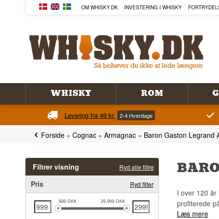
OM WHISKY.DK
INVESTERING I WHISKY
FORTRYDEL
WHISKY
ROM
G
Levering fra 49 kr.
2-4 Hverdage
Forside
»
Cognac
»
Armagnac
»
Baron Gaston Legrand
BARO
Filtrer visning
Ryd alle filtre
Pris
Ryd filter
I over 120 år
profiterede p
999
DKK
29,999
DKK
Læs mere