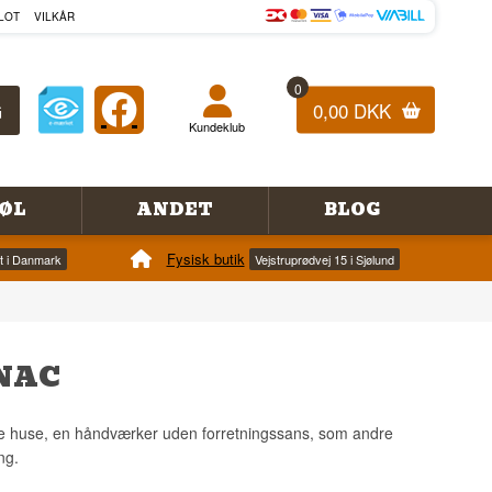
LOT
VILKÅR
0
0,00 DKK
Kundeklub
ØL
ANDET
BLOG
Fysisk butik
et i Danmark
Vejstruprødvej 15 i Sjølund
NAC
dre huse, en håndværker uden forretningssans, som andre
ng.