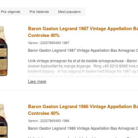
Pris stigende
Pris faldende
Mest populære
Baron Gaston Legrand 1987 Vintage Appellation 
Controlee 40%
Varenr.: 22227865493-1987
Baron Gaston Legrand 1987 Vintage Appellation Bas Armagnac C
Unik vintage armagnac fra et af de bedste armagnachuse - Baro
leverer topkvalitet fra mange årgange. Ring +45 5210 6093 hvis 
bestemt årgang - Vi har adgang til flasker helt tilbage fra 1987 og 
Armagnachuse. Hver flaske er således udstyret med en etiket, som 
Læs mere
årgang og oplysning om aftapningsdato. Ekstra prop + flot lærred
trækassen. Produceret af druerne Ugni Blanc, Baco Blanc og Col
dyrket i Bas Armagnac-området, hvorfra de fornemste Armagnac 
Husk - du kan optjene 5% Bonuskroner, som medlem af vores kunde
Baron Gaston Legrand 1986 Vintage Appellation 
medlem her.
Controlee 40%
Type: Bas Armagnac fra Barob Gaston Legrand
Varenr.: 22227865493-1986
Alc. styrke: 40 %
Baron Gaston Legrand 1986 Vintage Appellation Bas Armagnac C
70 cl.
Andet: Modelfoto - Der tages forbehold for udsolgte årgange - forv