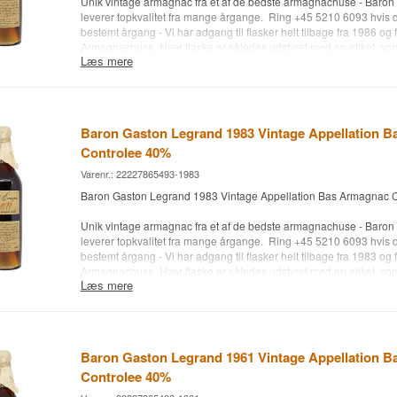
Unik vintage armagnac fra et af de bedste armagnachuse - Baro
for 1 uge.
leverer topkvalitet fra mange årgange. Ring +45 5210 6093 hvis 
bestemt årgang - Vi har adgang til flasker helt tilbage fra 1986 og 
Armagnachuse. Hver flaske er således udstyret med en etiket, som 
Læs mere
årgang og oplysning om aftapningsdato. Ekstra prop + flot lærred
trækassen. Produceret af druerne Ugni Blanc, Baco Blanc og Col
dyrket i Bas Armagnac-området, hvorfra de fornemste Armagnac 
Husk - du kan optjene 5% Bonuskroner, som medlem af vores kunde
Baron Gaston Legrand 1983 Vintage Appellation 
medlem her.
Controlee 40%
Type: Bas Armagnac fra Barob Gaston Legrand
Varenr.: 22227865493-1983
Alc. styrke: 40 %
Baron Gaston Legrand 1983 Vintage Appellation Bas Armagnac C
70 cl.
Andet: Modelfoto - Der tages forbehold for udsolgte årgange - forv
Unik vintage armagnac fra et af de bedste armagnachuse - Baro
for 1 uge.
leverer topkvalitet fra mange årgange. Ring +45 5210 6093 hvis 
bestemt årgang - Vi har adgang til flasker helt tilbage fra 1983 og 
Armagnachuse. Hver flaske er således udstyret med en etiket, som 
Læs mere
årgang og oplysning om aftapningsdato. Ekstra prop + flot lærred
trækassen. Produceret af druerne Ugni Blanc, Baco Blanc og Col
dyrket i Bas Armagnac-området, hvorfra de fornemste Armagnac 
Husk - du kan optjene 5% Bonuskroner, som medlem af vores kunde
Baron Gaston Legrand 1961 Vintage Appellation 
medlem her.
Controlee 40%
Type: Bas Armagnac fra Barob Gaston Legrand