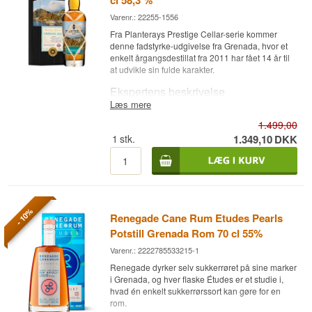
cl 58,3 %
Varenr.: 22255-1556
Fra Planterays Prestige Cellar-serie kommer
denne fadstyrke-udgivelse fra Grenada, hvor et
enkelt årgangsdestillat fra 2011 har fået 14 år til
at udvikle sin fulde karakter.
Ekspertens beskrivelse
Læs mere
Planteray Rum Grenada 2011 Prestige Cellar 14
1.499,00
år PING 17 er en Grenada Rom lagret i 14 år og
aftappet ved fadstyrke 58,3%.
1
stk.
1.349,10
DKK
Rommen er en del af Planterays Prestige Cellar-
serie, der udgiver enkeltårgangs- og
enkeltoprindelses-rom i begrænsede oplag
under mærket PING. Denne udgivelse er
destilleret i 2011 på Grenada og har modnet i 14
- 10%
Renegade Cane Rum Etudes Pearls
år, før den blev aftappet ved fadstyrke uden
nedkøling eller tilsætning af farve. Grenada er en
Potstill Grenada Rom 70 cl 55%
mindre kendt rom-nation sammenlignet med
Varenr.: 2222785533215-1
Barbados og Jamaica, men producerer rom med
en markant, jordnær karakter, der adskiller sig fra
Renegade dyrker selv sukkerrøret på sine marker
Planterays mere tilgængelige blends.
i Grenada, og hver flaske Études er et studie i,
hvad én enkelt sukkerrørssort kan gøre for en
Resultatet er en kraftfuld, kompleks rom, hvor
rom.
mørk frugt og krydderi møder en lang, varm finish