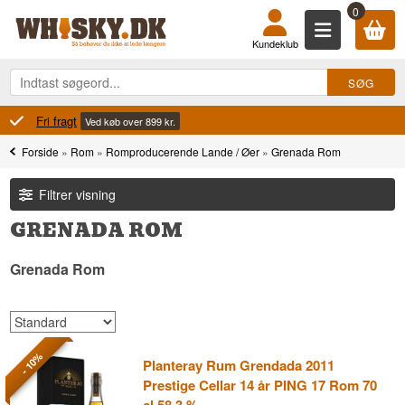
0
Kundeklub
100% Danskejet
Ejet og drevet i Danmark
Forside
»
Rom
»
Romproducerende Lande / Øer
»
Grenada Rom
Filtrer visning
GRENADA ROM
Grenada Rom
- 10%
Planteray Rum Grendada 2011
Prestige Cellar 14 år PING 17 Rom 70