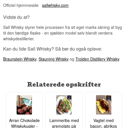
Sall Whisky er et af meget få steder i verden der
Officiel hjemmeside
sallwhisky.com
kan bruges som ægte "single farm" destilleri – fra
jord til flaske. Det byg der vokser på markerne
Vidste du at?
ved Sall på Djursland er det samme byg der
ender i Inaugural Release 2022. Der er ingen
Sall Whisky styrer hele processen fra sit eget marks såning af byg
mellemled, ingen ekstern maltning. Det er en
sjelden og enestående model.
til den færdige flaske - en sjælden model selv blandt verdens
whiskydestillerier.
Lyt til vores podcast:
Kan du lide Sall Whisky? Så bør du også opleve:
Braunstein Whisky
,
Stauning Whisky
og
Trolden Distillery Whisky
.
Relaterede opskrifter
Arran Chokolade
Lammeribs med
Vagtel med
Whiskykugler -
gremolato på
bacon, abrikos