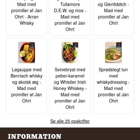
Mad med
Tullamore
og Glenfiddich -
promiller af Jan
D.E.W. og mos -
Mad med
Ohrt - Arran
Mad med
promiller af Jan
Whisky
promiller af Jan
Ohrt
Ohrt
Løgsuppe med
Svinebryst med
Sprødstegt tun
Benriach whisky
peber-karamel
med
og skotsk æg -
og Whistler Irish
whiskydressing -
Mad med
Honey Whiskey -
Mad med
promiller af Jan
Mad med
promiller af Jan
Ohrt
promiller af Jan
Ohrt
Ohrt
Se alle 25 opskrifter
INFORMATION