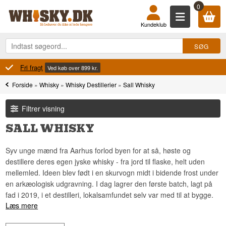
0
Kundeklub
100% Danskejet
Ejet og drevet i Danmark
Forside
»
Whisky
»
Whisky Destillerier
»
Sall Whisky
Filtrer visning
SALL WHISKY
Syv unge mænd fra Aarhus forlod byen for at så, høste og
destillere deres egen jyske whisky - fra jord til flaske, helt uden
mellemled. Ideen blev født i en skurvogn midt i bidende frost under
en arkæologisk udgravning. I dag lagrer den første batch, lagt på
fad i 2019, i et destilleri, lokalsamfundet selv var med til at bygge.
Læs mere