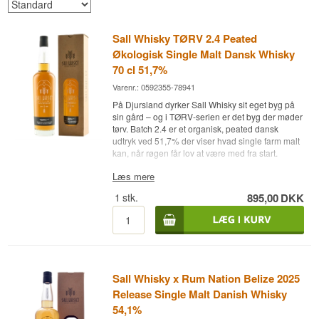
Sall Whisky TØRV 2.4 Peated
Økologisk Single Malt Dansk Whisky
70 cl 51,7%
Varenr.: 0592355-78941
På Djursland dyrker Sall Whisky sit eget byg på
sin gård – og i TØRV-serien er det byg der møder
tørv. Batch 2.4 er et organisk, peated dansk
udtryk ved 51,7% der viser hvad single farm malt
kan, når røgen får lov at være med fra start.
Ekspertens beskrivelse
Læs mere
1
stk.
895,00
DKK
Sall Whisky TØRV 2.4 er en tørvet Økologisk
Dansk Single Malt Whisky aftappet ved 51,7% fra
Sall Whisky i Djursland, Jylland. Whiskyen er
batch 2.4 af den løbende TØRV-serie –
destilleriets peatede udtryk. Sall Whisky arbejder
ud fra et single farm-koncept: de dyrker selv det
organiske byg på den tilhørende gård, mæsker,
Sall Whisky x Rum Nation Belize 2025
gærer og destillerer det. TØRV-serien bruger
Release Single Malt Danish Whisky
tørvet malt og giver en røget karakter som er
sjælden i dansk whisky. 51,7% giver god kontakt
54,1%