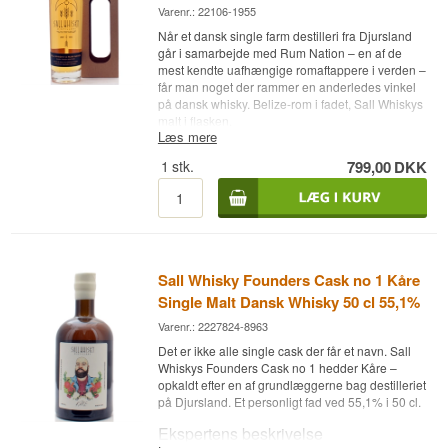
til smagsnuancerne uden fortynding.
Varenr.: 22106-1955
Smagsnoter
Når et dansk single farm destilleri fra Djursland
går i samarbejde med Rum Nation – en af de
Næse
mest kendte uafhængige romaftappere i verden –
får man noget der rammer en anderledes vinkel
Røg og tørve med det organiske jydske korns
på dansk whisky. Belize-rom i fadet, Sall Whiskys
naturlige frugtighed bagved. En frisk og ren
malt i flasken.
røgnæse med noget nøddepræg og en let sødme
Læs mere
Ekspertens beskrivelse
fra det økologiske malt.
1
stk.
799,00
DKK
Smag
Sall Whisky x Rum Nation Belize 2025 Release
er et Dansk Single Malt Whisky aftappet ved
51,7% giver fylde og let varme. Tørverøgen er til
54,1% som resultat af et samarbejde mellem Sall
stede men ikke dominerende – det rene single
Whisky fra Djursland og Rum Nation, den
farm malt er stadig synligt med frugtige og
italienske uafhængige romaftapper. Whiskyen er
kornagtige toner under røgen.
lagret på Belize rom-fad – et fad der har
Sall Whisky Founders Cask no 1 Kåre
indeholdt rom fra Belize, som er kendetegnet ved
Eftersmag
Single Malt Dansk Whisky 50 cl 55,1%
en frisk, tropisk karakter med let frugtig sødme.
Det giver Sall Whiskys single farm malt en subtil
Varenr.: 2227824-8963
Medium med vedvarende, mild røg og en frisk, let
tropisk dimension. 54,1% er aftappet uden
sødmefuld afslutning fra det organiske korn.
Det er ikke alle single cask der får et navn. Sall
fortynding som del af en begrænset
Whiskys Founders Cask no 1 hedder Kåre –
samarbejdsserie.
Specifikationer
opkaldt efter en af grundlæggerne bag destilleriet
Smagsnoter
på Djursland. Et personligt fad ved 55,1% i 50 cl.
Navn: Sall Whisky TØRV 2.4
Ekspertens beskrivelse
Destilleri: Sall Whisky
Næse
Region/Land: Djursland, Danmark