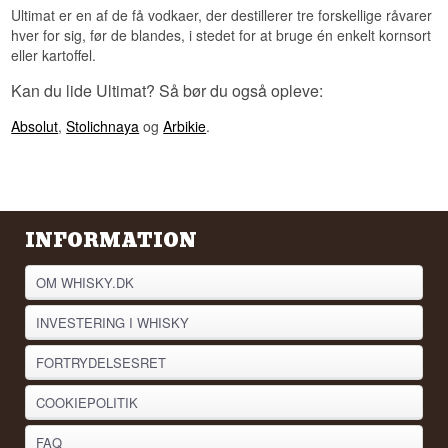
samme måde som Champagne. For at måtte
Ultimat er en af de få vodkaer, der destillerer tre forskellige råvarer
bruge den skal både korn og kartofler være
hver for sig, før de blandes, i stedet for at bruge én enkelt kornsort
dyrket i Polen, og hele produktionen skal foregå i
eller kartoffel.
landet. Det er et af de få steder i vodkaverdenen,
hvor oprindelse faktisk er lovreguleret.
Kan du lide Ultimat? Så bør du også opleve:
Se hele vores udvalg af
Vodka
Absolut
,
Stolichnaya
og
Arbikie
.
Lyt til vores podcast:
INFORMATION
OM WHISKY.DK
INVESTERING I WHISKY
FORTRYDELSESRET
COOKIEPOLITIK
FAQ