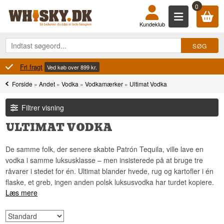
0
Kundeklub
Fri fragt
Ved køb over 899 kr.
Forside
»
Andet
»
Vodka
»
Vodkamærker
»
Ultimat Vodka
Filtrer visning
ULTIMAT VODKA
De samme folk, der senere skabte Patrón Tequila, ville lave en
vodka i samme luksusklasse – men insisterede på at bruge tre
råvarer i stedet for én. Ultimat blander hvede, rug og kartofler i én
flaske, et greb, ingen anden polsk luksusvodka har turdet kopiere.
Læs mere