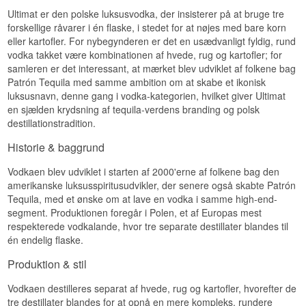
kornvodkaer er ofte lette og lige på, mens
Ultimat er den polske luksusvodka, der insisterer på at bruge tre
kartoffelvodka er tykkere og mere fyldig, næsten
forskellige råvarer i én flaske, i stedet for at nøjes med bare korn
olieagtig. Her sidder det midt imellem — en fed,
eller kartofler. For nybegynderen er det en usædvanligt fyldig, rund
tæt tekstur med en tør, peberet kant fra rugen
vodka takket være kombinationen af hvede, rug og kartofler; for
ovenpå. Det er en vodka, der fylder mere i
samleren er det interessant, at mærket blev udviklet af folkene bag
munden, end alkoholprocenten alene lader ane.
Patrón Tequila med samme ambition om at skabe et ikonisk
Karaflen er tænkt til at matche indholdet. Det
luksusnavn, denne gang i vodka-kategorien, hvilket giver Ultimat
tykke koboltblå krystal er tungt at løfte, låget
en sjælden krydsning af tequila-verdens branding og polsk
sidder solidt, og formen ligner mere en
destillationstradition.
parfumeflakon end en spiritusflaske. Skal du give
vodka i gave til nogen, der ikke selv ville købe
Historie & baggrund
den, er den her svær at komme udenom.
Smagsnoter
Vodkaen blev udviklet i starten af 2000'erne af folkene bag den
amerikanske luksusspiritusudvikler, der senere også skabte Patrón
Næse
Tequila, med et ønske om at lave en vodka i samme high-end-
segment. Produktionen foregår i Polen, et af Europas mest
Diskret og ren med et strejf hvedebrød. Bagved
respekterede vodkalande, hvor tre separate destillater blandes til
ligger en jordagtig tone fra kartoflen, som er
tydeligst når vodkaen ikke er helt kold.
én endelig flaske.
Smag
Produktion & stil
Fed og tæt i mundfølelsen med en blød sødme i
Vodkaen destilleres separat af hvede, rug og kartofler, hvorefter de
anslaget. Rugen kommer ind midtvejs med
tre destillater blandes for at opnå en mere kompleks, rundere
tørhed og hvid peber, og kartoflen giver vægten