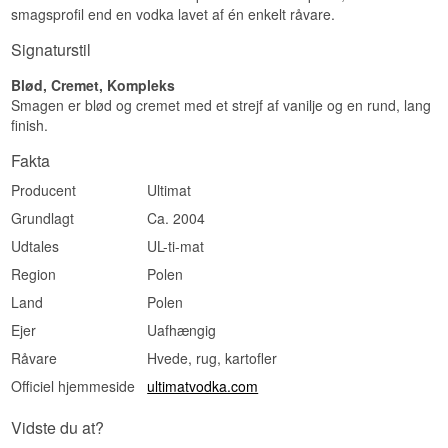
smagsprofil end en vodka lavet af én enkelt råvare.
under det hele.
Signaturstil
Eftersmag
Lang for en vodka, tør og let peberet. Der er
Blød, Cremet, Kompleks
ingen skarphed til sidst, blot en aftagende varme.
Smagen er blød og cremet med et strejf af vanilje og en rund, lang
finish.
Specifikationer
Fakta
Navn: Ultimat
Producent: Ultimat Vodka
Producent
Ultimat
Region/Land: Polen
Type: Polsk Vodka
Grundlagt
Ca. 2004
ABV: 40%
Udtales
UL-ti-mat
Størrelse: 70 CL
Destillationsmetode: Destilleret på hvede, rug og
Region
Polen
kartofler
Serveringsforslag: Kølig og ren i et lille glas, eller
Land
Polen
i en Vodka Martini hvor teksturen får lov at fylde.
Ejer
Uafhængig
Smagsprofil
Råvare
Hvede, rug, kartofler
Fyldig · Peberet · Blød · Tør
Officiel hjemmeside
ultimatvodka.com
Vidste du at?
Vidste du at?
Betegnelsen Polska Wódka er beskyttet i EU på