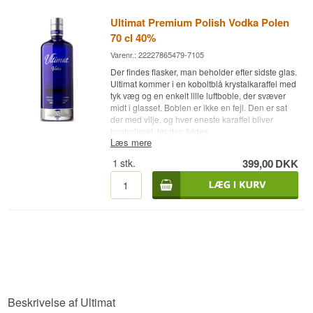
Ultimat Premium Polish Vodka Polen
70 cl 40%
Varenr.: 22227865479-7105
Der findes flasker, man beholder efter sidste glas.
Ultimat kommer i en koboltblå krystalkaraffel med
tyk væg og en enkelt lille luftboble, der svæver
midt i glasset. Boblen er ikke en fejl. Den er sat
der med vilje, og hver eneste karaffel bliver
kontrolleret, før den fyldes.
Læs mere
Ekspertens beskrivelse
1
stk.
399,00
DKK
Ultimat er en Polsk Vodka destilleret på både
hvede, rug og kartofler, aftappet ved 40%.
Kombinationen er det usædvanlige. Polsk vodka
bliver næsten altid lavet enten på korn eller på
kartofler, fordi de to råvarer opfører sig forskelligt
under gæring og destillation og kræver hver
deres håndtering. Ultimat gør begge dele og
blander bagefter, og hver råvare har sin rolle:
hveden giver blødhed, rugen giver krydderi og
klarhed, og kartoflen giver krop og vægt.
Beskrivelse af Ultimat
Det kan mærkes tydeligst i mundfølelsen. Rene