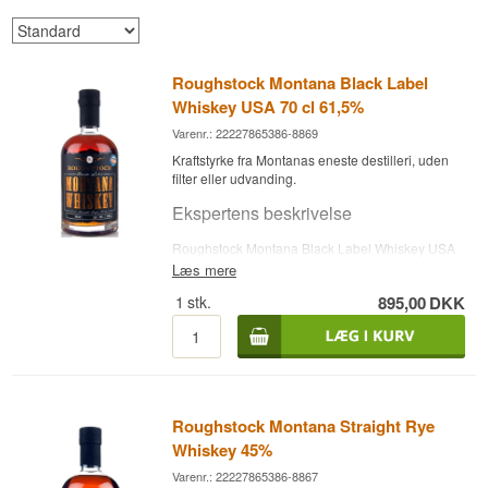
Roughstock Montana Black Label
Whiskey USA 70 cl 61,5%
Varenr.: 22227865386-8869
Kraftstyrke fra Montanas eneste destilleri, uden
filter eller udvanding.
Ekspertens beskrivelse
Roughstock Montana Black Label Whiskey USA
er en kraftigere, ufiltreret udgave af destilleriets
Læs mere
bygbaserede single malt-whiskey, aftappet ved
1
stk.
895,00
DKK
61,5 %. RoughStock Distillery åbnede i
Bozeman, Montana, i 2009 og var både den
første lovlige destilleri i staten siden forbudstiden
og den første, der åbnede i Montana i over 100
år, muliggjort af en lovændring i 2005. Destilleriet
blev grundlagt af fjerde-generations montanere
Bryan og Kari Schultz, der belånte alt, hvad de
Roughstock Montana Straight Rye
ejede, for at realisere ideen om, at 'Montana' og
Whiskey 45%
'whiskey' hørte sammen. I modsætning til de
fleste amerikanske whiskeyer bruger
Varenr.: 22227865386-8867