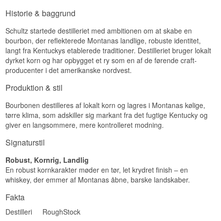
Smag
Historie & baggrund
Smagsprofil
Smagen er krydret med rug, karamel og et strejf
Schultz startede destilleriet med ambitionen om at skabe en
Kraftfuld · Krydret · Koncentreret · Eg
citrus.
bourbon, der reflekterede Montanas landlige, robuste identitet,
Se hele vores udvalg af
RoughStock
Eftersmag
langt fra Kentuckys etablerede traditioner. Destilleriet bruger lokalt
dyrket korn og har opbygget et ry som en af de førende craft-
Eftersmagen er medium lang, krydret og let
producenter i det amerikanske nordvest.
peberagtig.
Produktion & stil
Specifikationer
Bourbonen destilleres af lokalt korn og lagres i Montanas kølige,
Navn: Roughstock Montana Straight Rye
Whiskey
tørre klima, som adskiller sig markant fra det fugtige Kentucky og
Destilleri:
RoughStock Distillery
giver en langsommere, mere kontrolleret modning.
Region/Land: Bozeman, Montana, USA
Type: Straight Rye Whiskey
Signaturstil
ABV: 45 %
Størrelse: 70 CL
Robust, Kornrig, Landlig
En robust kornkarakter møder en tør, let krydret finish – en
Smagsprofil
whiskey, der emmer af Montanas åbne, barske landskaber.
Krydret · Rug · Frisk · Peber
Fakta
Se hele vores udvalg af
RoughStock
Destilleri
RoughStock