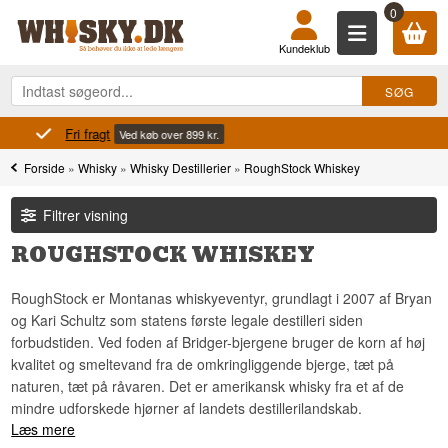
0
Kundeklub
Fri fragt
Ved køb over 899 kr.
Forside
»
Whisky
»
Whisky Destillerier
»
RoughStock Whiskey
Filtrer visning
ROUGHSTOCK WHISKEY
RoughStock er Montanas whiskyeventyr, grundlagt i 2007 af Bryan
og Kari Schultz som statens første legale destilleri siden
forbudstiden. Ved foden af Bridger-bjergene bruger de korn af høj
kvalitet og smeltevand fra de omkringliggende bjerge, tæt på
naturen, tæt på råvaren. Det er amerikansk whisky fra et af de
mindre udforskede hjørner af landets destillerilandskab.
Læs mere