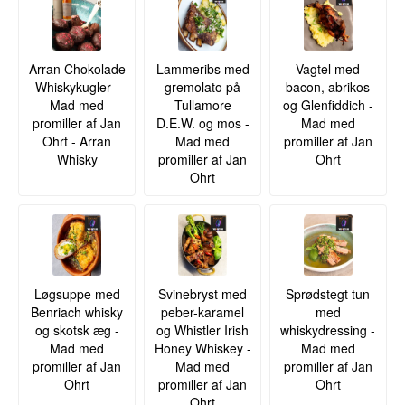
Arran Chokolade
Lammeribs med
Vagtel med
Whiskykugler -
gremolato på
bacon, abrikos
Mad med
Tullamore
og Glenfiddich -
promiller af Jan
D.E.W. og mos -
Mad med
Ohrt - Arran
Mad med
promiller af Jan
Whisky
promiller af Jan
Ohrt
Ohrt
Løgsuppe med
Svinebryst med
Sprødstegt tun
Benriach whisky
peber-karamel
med
og skotsk æg -
og Whistler Irish
whiskydressing -
Mad med
Honey Whiskey -
Mad med
promiller af Jan
Mad med
promiller af Jan
Ohrt
promiller af Jan
Ohrt
Ohrt