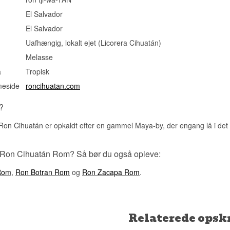
Smagsprofil
El Salvador
Kakao · Sødmefuld · Fyldig · Mayainspireret
El Salvador
Vidste du at?
Uafhængig, lokalt ejet (Licorera Cihuatán)
Ifølge maya-legenden var Aluxerne små, usynlige beskyttere af la
Melasse
majs- og kakaomarkerne - to afgrøder, mayaerne betragtede som d
fra jorden.
a
Tropisk
Se hele vores udvalg af
Cihuatán
meside
roncihuatan.com
Se hele vores udvalg af
Rom
?
 Ron Cihuatán er opkaldt efter en gammel Maya-by, der engang lå i det 
 Ron Cihuatán Rom? Så bør du også opleve:
Rom
,
Ron Botran Rom
og
Ron Zacapa Rom
.
Relaterede opskr