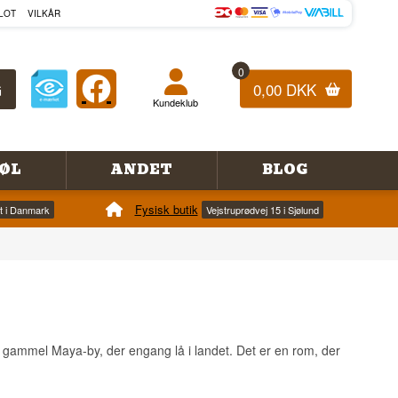
LOT
VILKÅR
0
0,00 DKK
Kundeklub
ØL
ANDET
BLOG
Fysisk butik
et i Danmark
Vejstruprødvej 15 i Sjølund
 gammel Maya-by, der engang lå i landet. Det er en rom, der