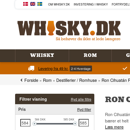
OM WHISKY.DK
INVESTERING I WHISKY
FORTRYDEL
WHISKY
ROM
G
Levering fra 49 kr.
2-4 Hverdage
Forside
»
Rom
»
Destillerier / Romhuse
»
Ron Cihuatán
RON 
Filtrer visning
Ryd alle filtre
Pris
Ryd filter
Ron Cihuatán 
bærer et helt 
584
DKK
585
DKK
Læs mere