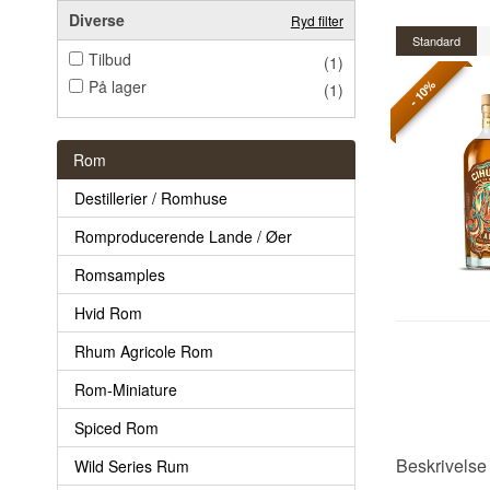
Diverse
Ryd filter
Standard
Tilbud
(1)
På lager
- 10%
(1)
Rom
Destillerier / Romhuse
Romproducerende Lande / Øer
Romsamples
Hvid Rom
Rhum Agricole Rom
Rom-Miniature
Spiced Rom
Beskrivelse
Wild Series Rum