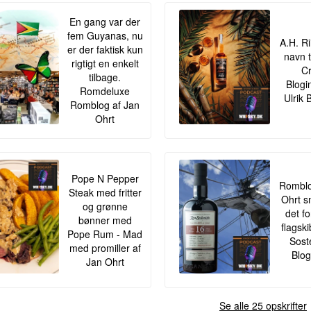
En gang var der
fem Guyanas, nu
A.H. Ri
er der faktisk kun
navn t
rigtigt en enkelt
Cr
tilbage.
Blogi
Romdeluxe
Ulrik 
Romblog af Jan
Ohrt
Pope N Pepper
Romblo
Steak med fritter
Ohrt s
og grønne
det f
bønner med
flagsk
Pope Rum - Mad
Sost
med promiller af
Blog
Jan Ohrt
Se alle 25 opskrifter