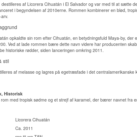
destilleres af Licorera Cihuatán i El Salvador og var med til at sætte
Smagsnoter
anceret i begyndelsen af 2010erne. Rommen kombinerer en blød, tropisk
-arv.
Næse
baggrund
Rund og let sødmefuld, med antydning af kakao og modne frugter.
Smag
atán opkaldte sin rom efter Cihuatán, en betydningsfuld Maya-by, der e
200. Ved at lade rommen bære dette navn videre har producenten skab
Fyldig med noter, der minder om chokolade og majs, båret af 15 
be historiske rødder, siden lanceringen omkring 2011.
Eftersmag
 stil
Lang og varm, med vedvarende sødme.
leres af melasse og lagres på egetræsfade i det centralamerikanske kl
Specifikationer
Navn: Alux 15 år
Destilleri: Cihuatán
k, Historisk
Region/Land: El Salvador
 rom med tropisk sødme og et strejf af karamel, der bærer navnet fra 
Type: Ron de El Salvador
Alder: 15 år
ABV: 43,2%
Størrelse: 70 CL
Licorera Cihuatán
EAN nr.: 7410010594353
Ca. 2011
Serveringsforslag: Rent ved stuetemperatur
ron tji-wa-TAN