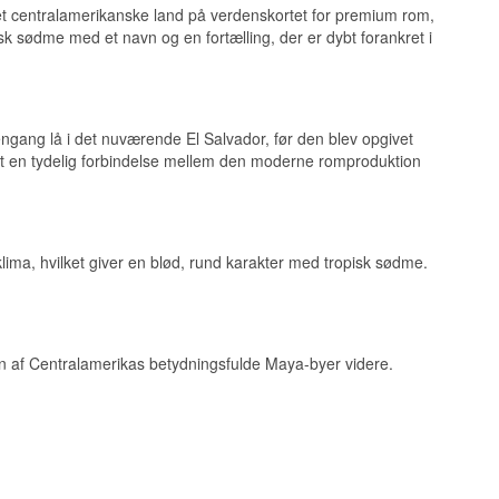
 det centralamerikanske land på verdenskortet for premium rom,
 sødme med et navn og en fortælling, der er dybt forankret i
ngang lå i det nuværende El Salvador, før den blev opgivet
t en tydelig forbindelse mellem den moderne romproduktion
års fadmodning.
ima, hvilket giver en blød, rund karakter med tropisk sødme.
en af Centralamerikas betydningsfulde Maya-byer videre.