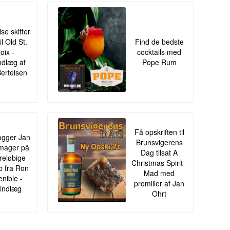
ise skifter
il Old St.
Find de bedste
oix -
cocktails med
ndlæg af
Pope Rum
Bertelsen
Få opskriften til
gger Jan
Brunsvigerens
mager på
Dag tilsat A
oreløbige
Christmas Spirit -
ib fra Ron
Mad med
enible -
promiller af Jan
indlæg
Ohrt