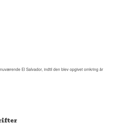
ndet, der boede i
e helligste gaver
nuværende El Salvador, indtil den blev opgivet omkring år
ifter