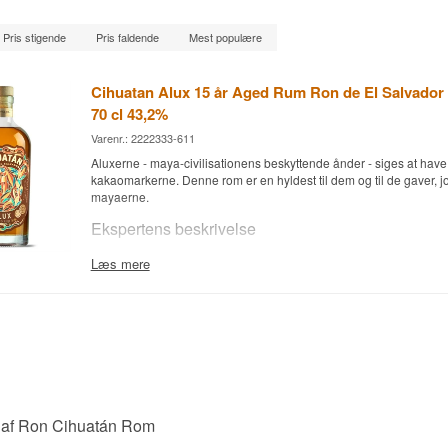
Pris stigende
Pris faldende
Mest populære
Cihuatan Alux 15 år Aged Rum Ron de El Salvado
70 cl 43,2%
Varenr.: 2222333-611
Aluxerne - maya-civilisationens beskyttende ånder - siges at have
kakaomarkerne. Denne rom er en hyldest til dem og til de gaver, 
mayaerne.
Ekspertens beskrivelse
Cihuatán Alux 15 år er en Rom de El Salvador fra Cihuatán, aftap
Læs mere
Alux Limited Edition er inspireret af maya-legenden om Aluxerne,
beskyttende guder, som mayaerne troede boede i deres majs- og
mest guddommelige og essentielle gaver fra jorden. For at ære di
mayaerne store fester ved begyndelsen af hver høstsæson, hvor 
lavet af chokolade og majs i taknemmelighed for høstens velsignel
I tråd med denne tradition har Cihuatán skabt en rom, der indfa
ånden af den gamle ceremoni. Rommen er fremstillet med omhu 
fineste ingredienser med 15 års lagring for at skabe en sjælden og 
 af Ron Cihuatán Rom
der hylder den gamle maya-civilisation i El Salvador.