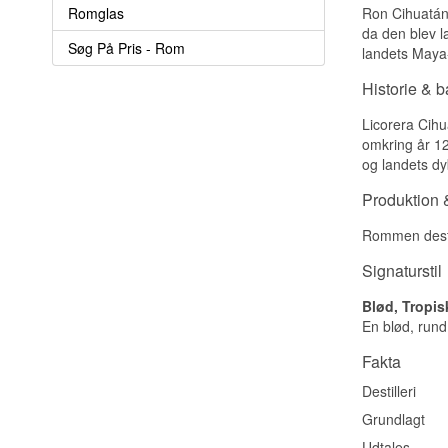
Romglas
Ron Cihuatán 
da den blev l
Søg På Pris - Rom
landets Maya
Historie & 
Licorera Cihu
omkring år 1
og landets dy
Produktion &
Rommen destil
Signaturstil
Blød, Tropis
En blød, rund
Fakta
Destilleri
Grundlagt
Udtales