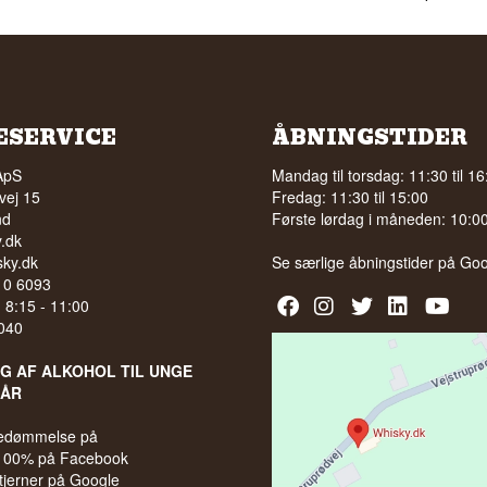
ESERVICE
ÅBNINGSTIDER
ApS
Mandag til torsdag: 11:30 til 16
vej 15
Fredag: 11:30 til 15:00
nd
Første lørdag i måneden: 10:00 
.dk
ky.dk
Se særlige åbningstider på
Goo
210 6093
l. 8:15 - 11:00
040
LG AF ALKOHOL TIL UNGE
 ÅR
bedømmelse på
 100% på Facebook
stjerner på Google