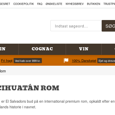
SESRET
COOKIEPOLITIK
FAQ
ØNSKELISTE
NYHEDSBREV
BUTIKKEN
TRUSTPI
IN
COGNAC
VIN
Fri fragt
100% Danskejet
Ved køb over 899 kr.
Ejet og drev
 Rom
CIHUATÁN ROM
er El Salvadors bud på en international premium rom, opkaldt efter en
lands historie i navnet.