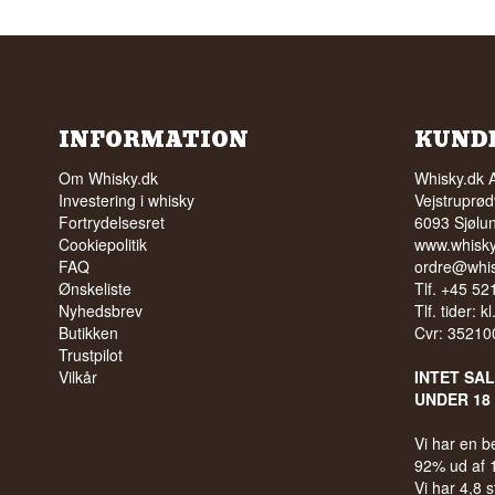
INFORMATION
KUND
Om Whisky.dk
Whisky.dk 
Investering i whisky
Vejstruprød
Fortrydelsesret
6093 Sjølu
Cookiepolitik
www.whisky
FAQ
ordre@whis
Ønskeliste
Tlf. +45 5
Nyhedsbrev
Tlf. tider: k
Butikken
Cvr: 35210
Trustpilot
Vilkår
INTET SA
UNDER 18
Vi har en 
92% ud af
Vi har 4,8 