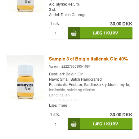
Alc. styrke: 44,5 %
3 cl.
Andet: Dutch Courage
1
stk.
30,00
DKK
Sample 3 cl Boigin Italiensk Gin 40%
Varenr.: 22227865395-1081
Destilleri: Boigin Gin
Navn: Small Batch Handcrafted
Botanicals: Enebær, Sardinske krydderier myrte,
lentischio, salvie og elicriso
Land: Italien
Type: Italiensk Gin
Læs mere
Alc. styrke: 40 %
3 cl.
1
stk.
30,00
DKK