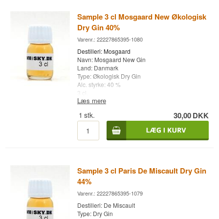
Sample 3 cl Mosgaard New Økologisk
Dry Gin 40%
Varenr.: 22227865395-1080
Destilleri: Mosgaard
Navn: Mosgaard New Gin
Land: Danmark
Type: Økologisk Dry Gin
Alc. styrke: 40 %
3 cl.
Læs mere
1
stk.
30,00
DKK
Sample 3 cl Paris De Miscault Dry Gin
44%
Varenr.: 22227865395-1079
Destilleri: De Miscault
Type: Dry Gin