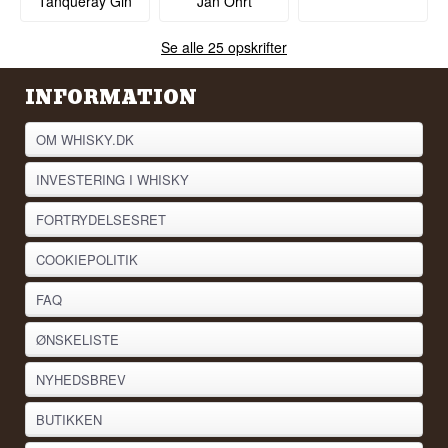
Tanqueray Gin
Jan Ohrt
Se alle 25 opskrifter
INFORMATION
OM WHISKY.DK
INVESTERING I WHISKY
FORTRYDELSESRET
COOKIEPOLITIK
FAQ
ØNSKELISTE
NYHEDSBREV
BUTIKKEN