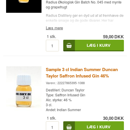
Radius Økologisk Gin Batch No. 045 med mynte
og grapefrugt
Radius Distillery gør en dyd ud af at fremhæve de
enkelte smage og de gode råvarer. Her har
destilleriet skabt en dansk økologisk gin af
Læs mere
højeste kvalitet i rammerne på Oremandsgaard
Gods. Batch 045 er en tør og fyldig gin med
1
stk.
59,00
DKK
masser af grapefrugt og humle, som
efterfølgende skiftes ud mynte og havtorn.
Se alle
gins fra Radius her
.
Destilleri: Radius
Navn: Batch No. 045
Sample 3 cl Indian Summer Duncan
Botanicals: Enebær, grapefrugt, mynte, havtorn
og humle
Taylor Saffron Infused Gin 46%
Land: Danmark
Varenr.: 22227865395-1088
Type: Dansk Økologisk Gin
3 cl.
Destilleri: Duncan Taylor
Type: Saffron Infused Gin
Alc. styrke: 46 %
3 cl.
Andet: Indian Summer
1
stk.
30,00
DKK