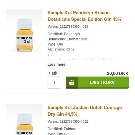
Sample 3 cl Penderyn Brecon
Botanicals Special Edition Gin 43%
Varenr.: 22227865395-1083
Destilleri: Penderyn
Botanicals: Enebær mm.
Type: Gin
Alc. styrke: 43 %
3 cl.
Andet: Brecon Botanicals Special Edition
Læs mere
1
stk.
30,00
DKK
Sample 3 cl Zuidam Dutch Courage
Dry Gin 44,5%
Varenr.: 22227865395-1082
Destilleri: Zuidam
Type: Dry Gin