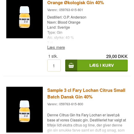
Orange Økologisk Gin 40%
Varenr.: 059763-615-801
Destilleri: O.P. Anderson
Navn: Blood Orange
Land: Sverige
Type: Gin
Alc. styrke: 40 %
3 cl.
Læs mere
Andet: Økologisk
1
stk.
29,00
DKK
Sample 3 cl Fary Lochan Citrus Small
Batch Dansk Gin 40%
Varenr.: 059763-615-800
Denne Citrus Gin fra Fary Lochan er lavet på
base af vores Classic gin. Destilleriet har valgt at
tilføje lidt ekstra citrus og lime, der giver denne
gin sin smukke farve samt en duft og smag, som