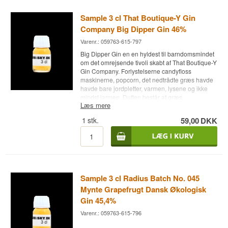
Destilleri: Big Farm Boys
Sample 3 cl That Boutique-Y Gin
Navn: GB Grand Botanical
Årgang: 2019
Company Big Dipper Gin 46%
Type: Dry Gin
Varenr.: 059763-615-797
Alc. styrke: 37,5 %
3 cl.
Big Dipper Gin en en hyldest til barndomsmindet
om det omrejsende tivoli skabt af That Boutique-Y
Gin Company. Forlystelserne candyfloss
maskinerne, popcorn, det nedtrådte græs havde
havde bare jordpletter, varmen, lysene og ikke
mindst larmen. Duften består af græs,
Læs mere
kardemomme, floral og olieret røg. Smagen
bruger tilbage søde og bløde minder, hvor
1
stk.
59,00
DKK
noterne, citrus, kakao og smør popcorn skaber en
helt unik gin.
Destilleri: That Boutique-Y Gin Company
Navn: Big Dipper Gin
Land: England
Type: London Dry Gin
Sample 3 cl Radius Batch No. 045
Alc. styrke: 46 %
Mynte Grapefrugt Dansk Økologisk
3 cl.
Gin 45,4%
Varenr.: 059763-615-796