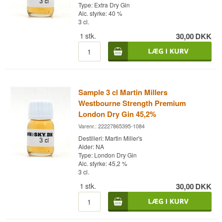
Type: Extra Dry Gin
Alc. styrke: 40 %
3 cl.
1
stk.
30,00
DKK
Sample 3 cl Martin Millers
Westbourne Strength Premium
London Dry Gin 45,2%
Varenr.: 22227865395-1084
Destilleri: Martin Miller's
Alder: NA
Type: London Dry Gin
Alc. styrke: 45,2 %
3 cl.
1
stk.
30,00
DKK