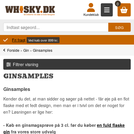
0
Kundeklub
100% Danskejet
Ejet og drevet i Danmark
Forside
»
Gin
»
Ginsamples
Filtrer visning
GINSAMPLES
Ginsamples
Kender du det, at man sidder og søger på nettet - får øje på en flot
flaske med et fedt design, men man er i tvivl om det er noget for
en? Løsningen er lige her:
- Køb en ginsmagsprøve på 3 cl. før du køber
en fuld flaske
gin
fra vores store udvalg