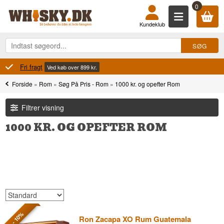
0
Kundeklub
100% Danskejet
Ejet og drevet i Danmark
Forside
»
Rom
»
Søg På Pris - Rom
»
1000 kr. og opefter Rom
Filtrer visning
1000 KR. OG OPEFTER ROM
- 10%
Ron Zacapa XO Rum Guatemala