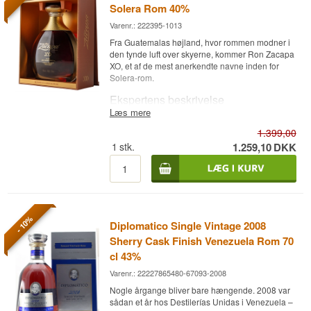
Solera Rom 40%
Varenr.: 222395-1013
Fra Guatemalas højland, hvor rommen modner i
den tynde luft over skyerne, kommer Ron Zacapa
XO, et af de mest anerkendte navne inden for
Solera-rom.
Ekspertens beskrivelse
Læs mere
Ron Zacapa XO er en Guatemala Rom lagret via
1.399,00
Sistema Solera og aftappet ved 40%.
1
stk.
1.259,10
DKK
Rommen produceres af Industrias Licoreras de
Guatemala og udvælges blandt reserve-rom, der
er lagret mellem 10 og 25 år i Solera-systemet.
Rommene modner først i fade, der tidligere har
rummet amerikansk whisky, sherry og Pedro
Ximénez-vin, hvorefter blandingen eftermodnes
- 10%
Diplomatico Single Vintage 2008
på franske egetræsfade, der tidligere har lagret
cognac. Guatemalas høje beliggenhed, hvor
Sherry Cask Finish Venezuela Rom 70
rommen lagres over 2.300 meter over havet,
cl 43%
giver en langsommere modningsproces og en
tættere kontakt mellem rom og træ.
Varenr.: 22227865480-67093-2008
Nogle årgange bliver bare hængende. 2008 var
Resultatet er en kompleks og fyldig rom, hvor
sådan et år hos Destilerías Unidas i Venezuela –
brændt karamel og ristede nødder møder en lang