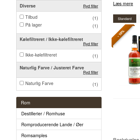
Læs mere
Diverse
Ryd filter
Tilbud
(1)
Standard
På lager
(1)
- 10%
Kølefiltreret / Ikke-kølefiltreret
Ryd filter
Ikke-kølefiltreret
(1)
Naturlig Farve / Justeret Farve
Ryd filter
Naturlig Farve
(1)
Rom
Destillerier / Romhuse
Romproducerende Lande / Øer
Romsamples
Beskrivelse