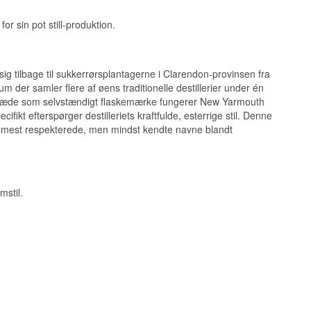
r sin pot still-produktion.
k sødme fra de
ig tilbage til sukkerrørsplantagerne i Clarendon-provinsen fra
um der samler flere af øens traditionelle destillerier under én
t optræde som selvstændigt flaskemærke fungerer New Yarmouth
ikt efterspørger destilleriets kraftfulde, esterrige stil. Denne
arende funky
 de mest respekterede, men mindst kendte navne blandt
mstil.