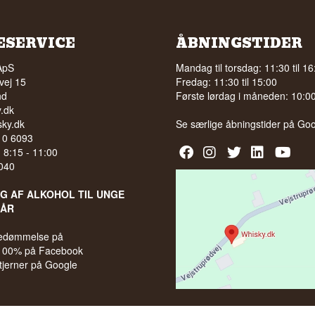
ESERVICE
ÅBNINGSTIDER
ApS
Mandag til torsdag: 11:30 til 16
vej 15
Fredag: 11:30 til 15:00
nd
Første lørdag i måneden: 10:00 
.dk
ky.dk
Se særlige åbningstider på
Goo
210 6093
l. 8:15 - 11:00
040
LG AF ALKOHOL TIL UNGE
 ÅR
bedømmelse på
 100% på Facebook
stjerner på Google