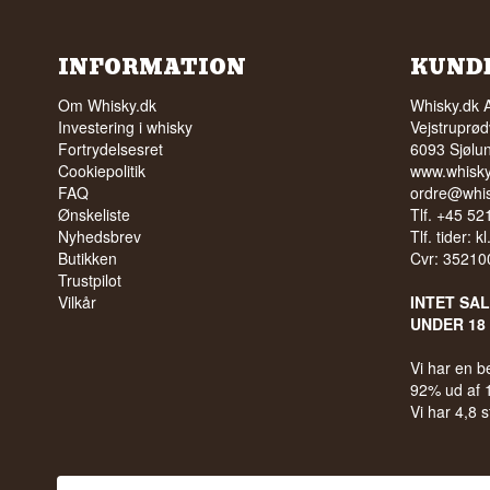
INFORMATION
KUND
Om Whisky.dk
Whisky.dk 
Investering i whisky
Vejstruprød
Fortrydelsesret
6093 Sjølu
Cookiepolitik
www.whisky
FAQ
ordre@whis
Ønskeliste
Tlf. +45 5
Nyhedsbrev
Tlf. tider: k
Butikken
Cvr: 35210
Trustpilot
Vilkår
INTET SA
UNDER 18
Vi har en 
92% ud af
Vi har 4,8 