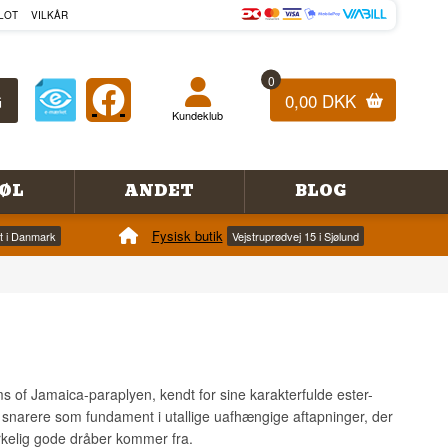
LOT
VILKÅR
0
0,00 DKK
Kundeklub
ØL
ANDET
BLOG
Fysisk butik
et i Danmark
Vejstruprødvej 15 i Sjølund
 of Jamaica-paraplyen, kendt for sine karakterfulde ester-
en snarere som fundament i utallige uafhængige aftapninger, der
rkelig gode dråber kommer fra.