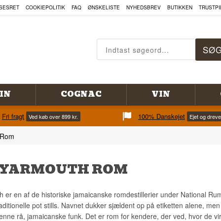
SESRET
COOKIEPOLITIK
FAQ
ØNSKELISTE
NYHEDSBREV
BUTIKKEN
TRUSTPI
IN
COGNAC
VIN
Fri fragt
100% Danskejet
Ved køb over 899 kr.
Ejet og drev
 Rom
 YARMOUTH ROM
er en af de historiske jamaicanske romdestillerier under National Rums
aditionelle pot stills. Navnet dukker sjældent op på etiketten alene, m
enne rå, jamaicanske funk. Det er rom for kendere, der ved, hvor de vi