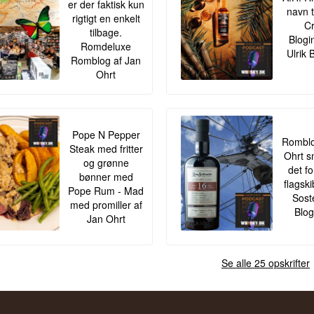
er der faktisk kun
navn t
rigtigt en enkelt
Cr
tilbage.
Blogi
Romdeluxe
Ulrik 
Romblog af Jan
Ohrt
Pope N Pepper
Romblo
Steak med fritter
Ohrt s
og grønne
det f
bønner med
flagsk
Pope Rum - Mad
Sost
med promiller af
Blog
Jan Ohrt
Se alle 25 opskrifter