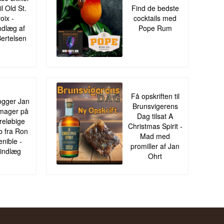
il Old St.
Find de bedste
oix -
cocktails med
ndlæg af
Pope Rum
Bertelsen
Få opskriften til
gger Jan
Brunsvigerens
mager på
Dag tilsat A
oreløbige
Christmas Spirit -
ib fra Ron
Mad med
enible -
promiller af Jan
indlæg
Ohrt