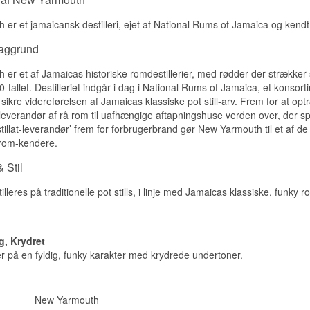
Smagsnoter
er et jamaicansk destilleri, ejet af National Rums of Jamaica og kendt fo
Næse
baggrund
Intens og pot still-præget med tropisk frugt, esters og en dyb, mør
er et af Jamaicas historiske romdestillerier, med rødder der strækker s
mange års lagring.
tallet. Destilleriet indgår i dag i National Rums of Jamaica, et konsorti
Smag
t sikre videreførelsen af Jamaicas klassiske pot still-arv. Frem for a
everandør af rå rom til uafhængige aftapningshuse verden over, der specif
Kraftfuld og kompleks med mørk melasse, krydret træ og en vedv
stillat-leverandør’ frem for forbrugerbrand gør New Yarmouth til et af
karakter.
rom-kendere.
Eftersmag
 Stil
Meget lang, varm og krydret.
eres på traditionelle pot stills, i linje med Jamaicas klassiske, funky ro
Specifikationer
Navn: New Yarmouth 1994/2021 Blackadder Raw Cask
Aftapper:
Blackadder
g, Krydret
Region/Land: Jamaica
 på en fyldig, funky karakter med krydrede undertoner.
Type: Finest Jamaican Rom
Alder: 26 år
ABV: 66,8%
Størrelse: 70 CL
New Yarmouth
Fadtype: Cask No. BR21-08