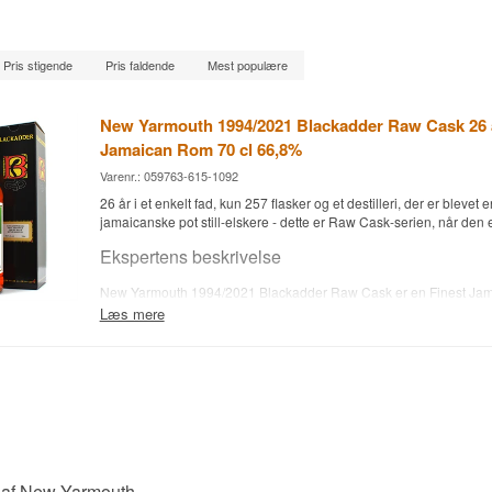
Pris stigende
Pris faldende
Mest populære
New Yarmouth 1994/2021 Blackadder Raw Cask 26 å
Jamaican Rom 70 cl 66,8%
Varenr.: 059763-615-1092
26 år i et enkelt fad, kun 257 flasker og et destilleri, der er blevet e
jamaicanske pot still-elskere - dette er Raw Cask-serien, når den e
Ekspertens beskrivelse
New Yarmouth 1994/2021 Blackadder Raw Cask er en Finest Ja
destilleret i 1994, lagret 26 år og aftappet ved fadstyrke 66,8%.
Læs mere
Rommen kommer fra det jamaicanske destilleri New Yarmouth og e
skotske uafhængige aftapper Blackadder til deres Raw Cask-serie,
give hele fadets smag videre til flasken uden kompromiser. Romm
koldfiltreret og har bevaret sin naturlige farve, hvilket sikrer en au
tæt på det, der ligger i fadet. Med kun 257 flasker fra cask BR21-0
sjælden mulighed for at smage et enkelt, næsten tre årtier gammel
Blackadders Raw Cask-serie for rom bygger på samme filosofi so
whisky-udgivelser: fuld fadstyrke, ingen filtrering og maksimal kara
 af New Yarmouth