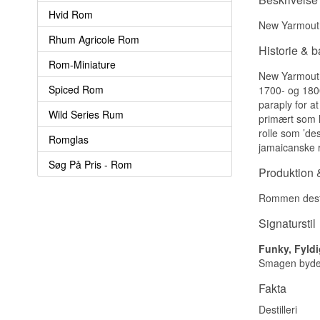
Hvid Rom
New Yarmouth 
Rhum Agricole Rom
Historie & 
Rom-Miniature
New Yarmouth 
Spiced Rom
1700- og 1800-
paraply for a
Wild Series Rum
primært som l
rolle som ’de
Romglas
jamaicanske 
Søg På Pris - Rom
Produktion &
Rommen destill
Signaturstil
Funky, Fyldi
Smagen byder
Fakta
Destilleri