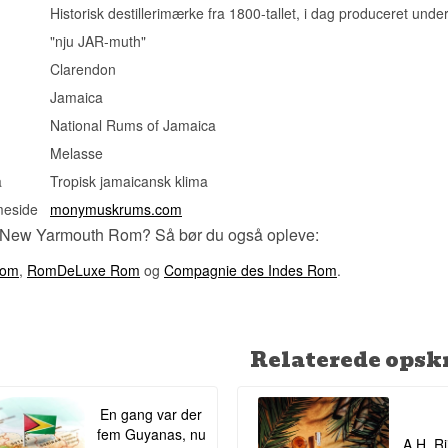
Ikke koldfiltreret: Ja
Historisk destillerimærke fra 1800-tallet, i dag produceret un
Naturlig farve: Ja
"nju JAR-muth"
Destilleret: 1994
Aftappet: August 2021
Clarendon
Antal flasker: 257
Jamaica
EAN nr.: 5055030612575
National Rums of Jamaica
Smagsprofil
Melasse
Intens · Pot Still · Melasse · Krydret
a
Tropisk jamaicansk klima
Investeringspotentiale
meside
monymuskrums.com
Højt - 26 års lagring, fadstyrke og kun 257 flasker fra et enkelt ke
 New Yarmouth Rom? Så bør du også opleve:
destilleri gør denne udgivelse særdeles attraktiv for samlere af pot 
Rom
,
RomDeLuxe Rom
og
Compagnie des Indes Rom
.
Vidste du at?
New Yarmouth er et af de destillerier på Jamaica, der stadig bruger
stills og lange gæringstider, hvilket giver de kraftige esterrige rom
romsamlere jagter.
Relaterede opskr
Se hele vores udvalg af
Blackadder
Se hele vores udvalg af
Rom
En gang var der
Lyt til vores podcast:
fem Guyanas, nu
A.H. Ri