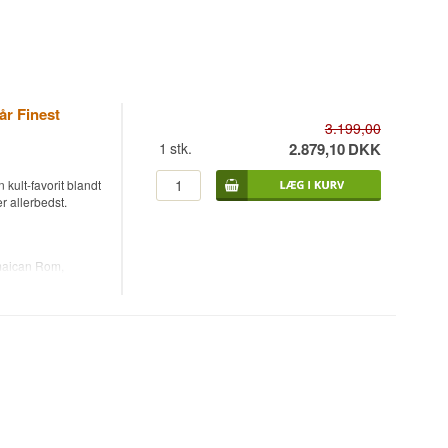
r Finest
3.199,00
1
stk.
2.879,10
DKK
n kult-favorit blandt
r allerbedst.
maican Rom,
r udvalgt af den
 hvor målet er at
en er ikke
tentisk oplevelse
8 er dette en
t jamaicansk fad.
m deres kendte
kter.