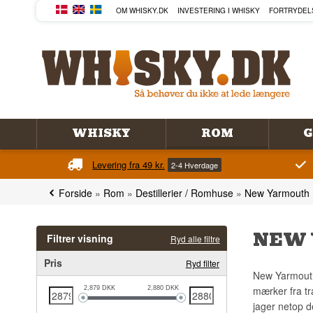
OM WHISKY.DK
INVESTERING I WHISKY
FORTRYDEL
WHISKY
ROM
G
Levering fra 49 kr.
2-4 Hverdage
Forside
»
Rom
»
Destillerier / Romhuse
»
New Yarmouth
NEW
Filtrer visning
Ryd alle filtre
Pris
Ryd filter
New Yarmouth 
mærker fra tr
2,879
DKK
2,880
DKK
jager netop d