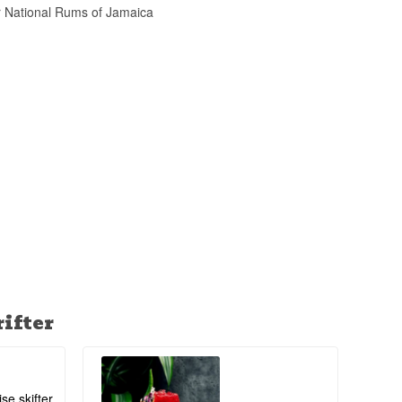
der National Rums of Jamaica
ndt jamaicansk
still-rom.
 traditionelle pot
, som seriøse
ifter
ise skifter