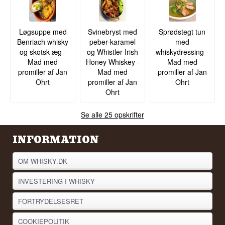
Løgsuppe med
Svinebryst med
Sprødstegt tun
Benriach whisky
peber-karamel
med
og skotsk æg -
og Whistler Irish
whiskydressing -
Mad med
Honey Whiskey -
Mad med
promiller af Jan
Mad med
promiller af Jan
Ohrt
promiller af Jan
Ohrt
Ohrt
Se alle 25 opskrifter
INFORMATION
OM WHISKY.DK
INVESTERING I WHISKY
FORTRYDELSESRET
COOKIEPOLITIK