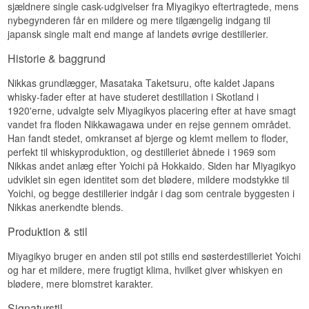
sjældnere single cask-udgivelser fra Miyagikyo eftertragtede, mens
Investeringspotentiale
Specifikationer
nybegynderen får en mildere og mere tilgængelig indgang til
Højt. Nikka fjernede de fleste aldersbestemte
Navn: Nikka Miyagikyo 10 år
japansk single malt end mange af landets øvrige destillerier.
udgivelser fra sortimentet omkring 2015 på grund
Destilleri:
Miyagikyo
af begrænsede lagre, og en 12-årig Miyagikyo
Region/Land: Miyagi, Japan
Historie & baggrund
som denne er derfor blevet stadig sværere at
Type: Single Malt Japanese Whisky
opdrive.
Alder: 10 år
Nikkas grundlægger, Masataka Taketsuru, ofte kaldet Japans
ABV: 45 %
whisky-fader efter at have studeret destillation i Skotland i
Vidste du at?
Størrelse: 70 CL
1920'erne, udvalgte selv Miyagikyos placering efter at have smagt
EAN nr.: 4904230104728
Masataka Taketsuru valgte bevidst Miyagikyos
vandet fra floden Nikkawagawa under en rejse gennem området.
Smagsprofil
beliggenhed, fordi klimaet og vandet var det stik
Han fandt stedet, omkranset af bjerge og klemt mellem to floder,
modsatte af Yoichi – han ville have to destillerier,
perfekt til whiskyproduktion, og destilleriet åbnede i 1969 som
der kunne tale med hver sin stemme i Nikkas
Blød · Frugtig · Blomstret · Ren
Nikkas andet anlæg efter Yoichi på Hokkaido. Siden har Miyagikyo
blends.
Vidste du at?
udviklet sin egen identitet som det blødere, mildere modstykke til
Se hele vores udvalg af
Nikka
Yoichi, og begge destillerier indgår i dag som centrale byggesten i
Miyagikyo var i mange år kendt som et af Japans
Nikkas anerkendte blends.
Lyt til vores podcast:
mest undervurderede destillerier, men dets
rolige, frugtige stil er efterhånden blevet højt
Produktion & stil
anerkendt internationalt.
Miyagikyo bruger en anden stil pot stills end søsterdestilleriet Yoichi
Se hele vores udvalg af
{'da': 'Nikka whisky', 'en':
'Nikka whisky', 'sv': 'Nikka whisky'}
og har et mildere, mere frugtigt klima, hvilket giver whiskyen en
blødere, mere blomstret karakter.
Lyt til vores podcast:
Signaturstil