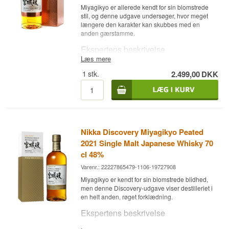
Næse
Miyagikyo er allerede kendt for sin blomstrede
stil, og denne udgave undersøger, hvor meget
Fed frugt, marcipan og mørk chokolade.
længere den karakter kan skubbes med en
anden gærstamme.
Smag
Ekspertens beskrivelse
Malt og træ med en syrlig, krydret finish.
Læs mere
Nikka Discovery Miyagikyo Aromatic Yeast 2022
Eftersmag
1
stk.
2.499,00
DKK
er en Single Malt Japanese Whisky, aftappet ved
47 %.
Tør vanilje, salt og en let syrlig hale.
Denne udgave er søster-tapningen til Yoichi
Specifikationer
Aromatic Yeast fra samme Discovery-serie. Ved
at anvende en aromatisk gærstamme på
Navn: Nikka Miyagikyo 10 år (Sendai)
Miyagikyo, der i forvejen er kendt for sin bløde
Destilleri:
Miyagikyo
Nikka Discovery Miyagikyo Peated
profil, forstærkes destilleriets naturlige
Region/Land: Miyagi, Japan
blomstrede og frugtige karakter yderligere.
2021 Single Malt Japanese Whisky 70
Type: Single Malt Japanese Whisky
cl 48%
Alder: 10 år
Smagsnoter
ABV: 45 %
Varenr.: 22227865479-1106-19727908
Størrelse: 70 CL
Næse
Miyagikyo er kendt for sin blomstrede blidhed,
EAN nr.: 4904230104728
men denne Discovery-udgave viser destilleriet i
Intens blomsterduft, æble og en let
Smagsprofil
en helt anden, røget forklædning.
honningsødme.
Ekspertens beskrivelse
Fed · Malt · Syrlig · Elegant
Smag