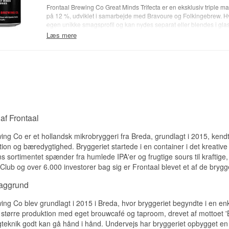
Produktnavn: Legacy No.9
Frontaal Brewing Co Great Minds Trifecta er en eksklusiv triple ma
Øltype: Barrel Aged Imperial Stout
på 12 %, udviklet i samarbejde med Bravoure og Folkingebrew. Hv
Alkohol: 10,5 %
egen unikke smagsprofil og kan nydes separat eller blendes i glas
Indhold: 330 ml dåseøl
Læs mere
Fadlagring: Blommebrandyfade
Great Minds Trifecta er et samarbejdsprojekt mellem tre hollandsk
Farve: Sort
hver har brygget en variant af samme grundøl – en kraftig, fed tri
Oprindelse: Breda, Holland
Stout med 12 % alkohol. Frontaals version er tilsat
vanilje fra Uga
OBS!
brugt
kakaonibs fra Ghana
, og Folkingebrew har tilføjet
kokos fra 
Indeholder: BYGMALT
er tre særskilte dåseøl på 440 ml, som kan nydes individuelt eller 
medfølgende Trifecta-glas for en personlig smagsoplevelse.
Øllene har en dyb sort farve og en fyldig, cremet mundfølelse. Ar
afhængigt af versionen, men fælles er noter af
ristet malt, mørk ch
tropisk sødme
. Smagen er intens og dessertlignende, med tydeli
af Frontaal
kompleksitet, der gør dem velegnede til langsom nydelse ved 10–
ing Co er et hollandsk mikrobryggeri fra Breda, grundlagt i 2015, kend
Great Minds Trifecta er ideel som
dessertøl, til ølsmagning eller 
ion og bæredygtighed. Bryggeriet startede i en container i det kreati
konceptet med at blende selv gør den til en interaktiv og unik oplev
 sortimentet spænder fra humlede IPA'er og frugtige sours til kraftige
entusiaster.
lub og over 6.000 investorer bag sig er Frontaal blevet et af de brygg
Bryggeri: Frontaal Brewing Co (samarbejde med Bravoure & Folk
Navn: Great Minds Trifecta
baggrund
Type: Triple Mash Imperial Stout / Pastry Stout
Alkoholstyrke: 12 %
ing Co blev grundlagt i 2015 i Breda, hvor bryggeriet begyndte i en enk
Indhold: 440 ml dåseøl
en større produktion med eget brouwcafé og taproom, drevet af mottoet '
Smagsvarianter: Ugandisk vanilje, ghanesisk kakaonibs, hawaiia
teknik godt kan gå hånd i hånd. Undervejs har bryggeriet opbygget en
Serveringstemperatur: 10–12 °C