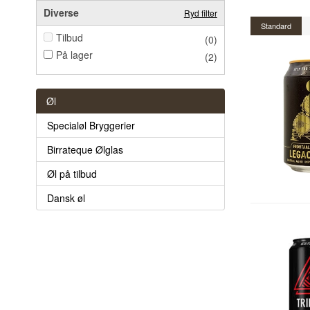
Diverse
Ryd filter
Standard
Tilbud
(0)
På lager
(2)
Øl
Specialøl Bryggerier
Birrateque Ølglas
Øl på tilbud
Dansk øl