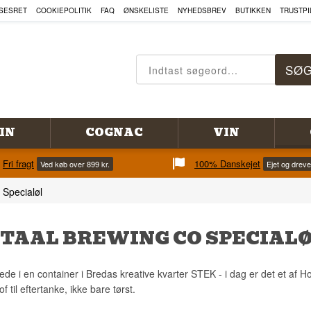
SESRET
COOKIEPOLITIK
FAQ
ØNSKELISTE
NYHEDSBREV
BUTIKKEN
TRUSTPI
IN
COGNAC
VIN
Fri fragt
100% Danskejet
Ved køb over 899 kr.
Ejet og drev
 Specialøl
TAAL BREWING CO SPECIAL
tede i en container i Bredas kreative kvarter STEK - i dag er det et af H
of til eftertanke, ikke bare tørst.