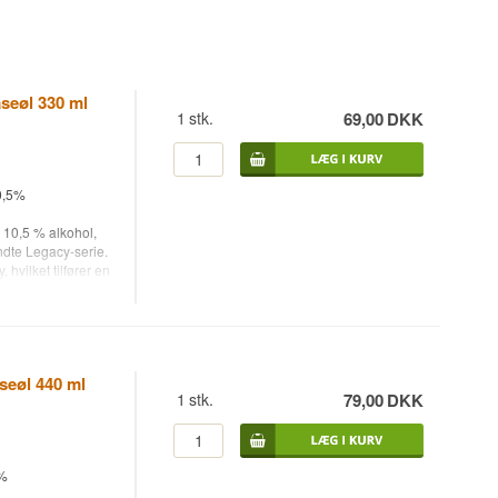
seøl 330 ml
1
stk.
69,00
DKK
0,5%
 10,5 % alkohol,
ndte Legacy-serie.
hvilket tilfører en
ase.
, byder på en
alt, tørret frugt,
alanceret med mørk
seøl 440 ml
1
stk.
79,00
DKK
 og bør nydes ved
sperimenterende
sne stout-entusiast.
2%