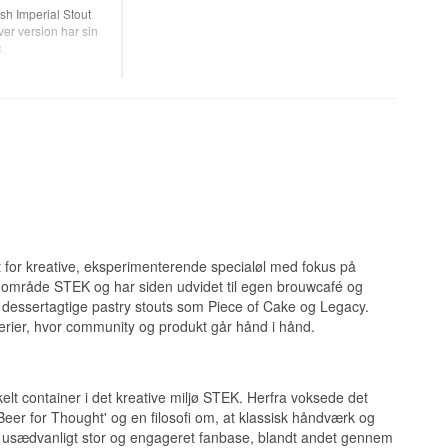
sh Imperial Stout
er version har sin
.
e bryggerier, hvor
ple mashed Imperial
nda
, Bravoure har
Hawaii
. Resultatet
blandes i det
omaen varierer
okolade, vanilje og
g alkoholvarme og
12 °C.
t for kreative, eksperimenterende specialøl med fokus på
som gave
, og
ve område STEK og har siden udvidet til egen brouwcafé og
else for stout-
, dessertagtige pastry stouts som Piece of Cake og Legacy.
erier, hvor community og produkt går hånd i hånd.
ingebrew)
elt container i det kreative miljø STEK. Herfra voksede det
Beer for Thought' og en filosofi om, at klassisk håndværk og
nsk kokos
 usædvanligt stor og engageret fanbase, blandt andet gennem