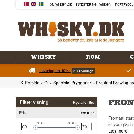
OM WHISKY.DK
INVESTERING I WHISKY
FORTRYDEL
WHISKY
ROM
G
Levering fra 49 kr.
2-4 Hverdage
Forside
»
Øl
»
Specialøl Bryggerier
»
Frontaal Brewing co
FRON
Filtrer visning
Ryd alle filtre
Pris
Ryd filter
Frontaal star
øl skal give st
69
DKK
79
DKK
Læs mere