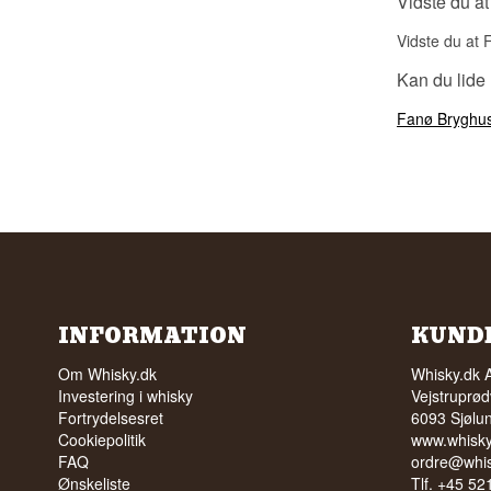
Vidste du at
Vidste du at 
Kan du lide
Fanø Bryghus
INFORMATION
KUND
Om Whisky.dk
Whisky.dk 
Investering i whisky
Vejstruprød
Fortrydelsesret
6093 Sjølu
Cookiepolitik
www.whisky
FAQ
ordre@whis
Ønskeliste
Tlf. +45 5