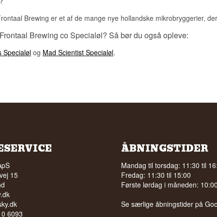
?
Frontaal Brewing er et af de mange nye hollandske mikrobryggerier, d
 Frontaal Brewing co Specialøl? Så bør du også opleve:
 Specialøl
og
Mad Scientist Specialøl
.
ESERVICE
ÅBNINGSTIDER
ApS
Mandag til torsdag: 11:30 til 16
vej 15
Fredag: 11:30 til 15:00
nd
Første lørdag i måneden: 10:00 
.dk
ky.dk
Se særlige åbningstider på
Goo
210 6093