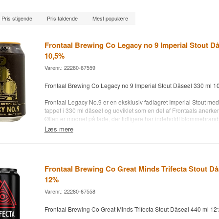
Pris stigende
Pris faldende
Mest populære
Frontaal Brewing Co Legacy no 9 Imperial Stout Då
10,5%
Varenr.: 22280-67559
Frontaal Brewing Co Legacy no 9 Imperial Stout Dåseøl 330 ml 1
Frontaal Legacy No.9 er en eksklusiv fadlagret Imperial Stout med
tappet i 330 ml dåseøl og udviklet som en del af Frontaals anerke
Øllen er modnet på fade, der tidligere har indeholdt blommebrandy, 
elegant frugtighed og vinøs dybde til den mørke og kraftige stoutb
Læs mere
Denne limited edition øl fra Frontaal Brewing Co i Breda, Holland
kulsort farve og tæt skum. Aromaen er kompleks med noter af ristet m
egetræ og en diskret sødme fra brandyen. Smagen er fyldig og b
chokolade, varme alkoholtoner og en blød, frugtig afslutning.
Frontaal Brewing Co Great Minds Trifecta Stout Då
12%
Legacy No.9 egner sig perfekt som dessertøl eller til kraftige oste
10–12 °C for optimal smagsoplevelse. Serien er kendt for sin ek
Varenr.: 22280-67558
tilgang til fadlagring og tilbyder unikke smagsvarianter til den kræ
Frontaal Brewing Co Great Minds Trifecta Stout Dåseøl 440 ml 1
Bryggeri: Frontaal Brewing Co