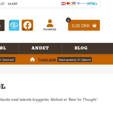
LOT
VILKÅR
0
0,00 DKK
Kundeklub
ØL
ANDET
BLOG
Fysisk butik
et i Danmark
Vejstruprødvej 15 i Sjølund
ØL
ollands mest talende bryggerier. Mottoet er 'Beer for Thought':