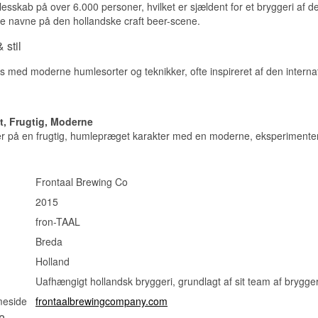
Glas: Trifecta glas (til blending)
lesskab på over 6.000 personer, hvilket er sjældent for et bryggeri af de
OBS!
e navne på den hollandske craft beer-scene.
Indeholder: BYGMALT
 stil
 med moderne humlesorter og teknikker, ofte inspireret af den internat
, Frugtig, Moderne
 på en frugtig, humlepræget karakter med en moderne, eksperimenter
Frontaal Brewing Co
2015
fron-TAAL
Breda
Holland
Uafhængigt hollandsk bryggeri, grundlagt af sit team af brygge
meside
frontaalbrewingcompany.com