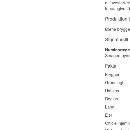
et investorfæl
toneangivend
Produktion &
Ølene brygges
Signaturstil
Humlepræget
Smagen byder
Fakta
Bryggeri
Grundlagt
Udtales
Region
Land
Ejer
Officiel hjem