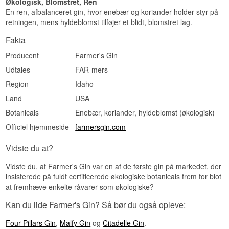
Økologisk, Blomstret, Ren
En ren, afbalanceret gin, hvor enebær og koriander holder styr på
retningen, mens hyldeblomst tilføjer et blidt, blomstret lag.
Fakta
Producent
Farmer's Gin
Udtales
FAR-mers
Region
Idaho
Land
USA
Botanicals
Enebær, koriander, hyldeblomst (økologisk)
Officiel hjemmeside
farmersgin.com
Vidste du at?
Vidste du, at Farmer's Gin var en af de første gin på markedet, der
insisterede på fuldt certificerede økologiske botanicals frem for blot
at fremhæve enkelte råvarer som økologiske?
Kan du lide Farmer's Gin? Så bør du også opleve:
Four Pillars Gin
,
Malfy Gin
og
Citadelle Gin
.