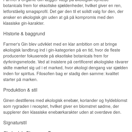
botanicals frem for eksotiske sjældenheder, hvilket giver en ren,
letforståelig smagsprofil. Det gør den til et solidt valg for den, der
ønsker en økologisk gin uden at gå på kompromis med den
klassiske gin-karakter.
Historie & baggrund
Farmer's Gin blev udviklet med en klar ambition om at bringe
økologisk landbrug ind i gin-kategorien på en tid, hvor de fleste
producenter fokuserede på eksotiske botanicals frem for
dyrkningsmetode. Ved at insistere på certificeret økologiske råvarer
skilte mærket sig ud i et marked, hvor økologi dengang var sjælden
inden for spiritus. Filosofien bag er stadig den samme: kvalitet
starter på marken.
Produktion & stil
Ginen destilleres med økologisk enebær, koriander og hyldeblomst
som rygraden i receptet, hvilket giver en blomstret sødme, der
supplerer den klassiske enebærkarakter uden at overdøve den.
Signaturstil