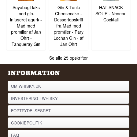
Soyabagt laks
Gin & Tonic
HAT SNACK
med gin-
Cheesecake -
SOUR - Ncnean
infuseret agurk -
Dessertopskrift
Cocktail
Mad med
fra Mad med
promiller af Jan
promiller - Fary
Ohrt -
Lochan Gin - af
Tanqueray Gin
Jan Ohrt
Se alle 25 opskrifter
INFORMATION
OM WHISKY.DK
INVESTERING I WHISKY
FORTRYDELSESRET
COOKIEPOLITIK
FAQ