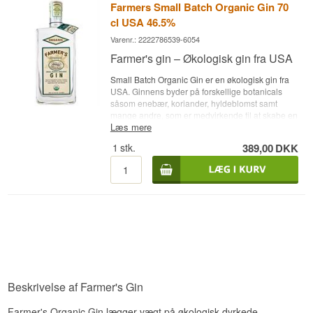
Farmers Small Batch Organic Gin 70
cl USA 46.5%
Varenr.: 2222786539-6054
Farmer's gin – Økologisk gin fra USA
Small Batch Organic Gin er en økologisk gin fra
USA. Ginnens byder på forskellige botanicals
såsom enebær, koriander, hyldeblomst samt
mange andre, som er medvirkende til at skabe en
Læs mere
skøn og unik smag. • Destilleri: Farmer's gin •
Navn: Farmer's Small Batch Gin • Botanicals:
1
stk.
389,00
DKK
Enebær, hyldeblomst, citrongræs, koriander og
kven-rod mm. • Land: USA • Type: Økologisk Gin •
Alc. styrke: 46,5% • 70 cl. • Anbefalet Tonicvand:
Fever-Tree Mediterranean Tonic • Anbefalet
Garnish: En skive lime
Beskrivelse af Farmer's Gin
Farmer's Organic Gin lægger vægt på økologisk dyrkede