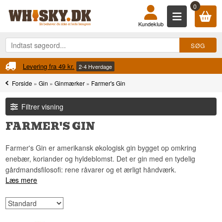
0
Kundeklub
Levering fra 49 kr.
2-4 Hverdage
Forside
»
Gin
»
Ginmærker
»
Farmer's Gin
Filtrer visning
FARMER'S GIN
Farmer's Gin er amerikansk økologisk gin bygget op omkring
enebær, koriander og hyldeblomst. Det er gin med en tydelig
gårdmandsfilosofi: rene råvarer og et ærligt håndværk.
Læs mere