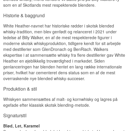
EAN nr.: 5060568324647
som en af Skotlands mest respekterede blendere.
Næse
Smagsprofil
Historie & baggrund
En lagdelt duft, hvor moden sherrysødme mødes
af noter fra amerikansk egetræ og et strejf af den
Honning · Sherrysødme · Karamel · Modne æbler
friske, kraftige karakter fra Appalachian Virgin
White Heather-navnet har historiske rødder i skotsk blended
· Let krydret
Oak.
whisky-tradition, men blev genfødt og relanceret i 2021 under
Investeringspotentiale
ledelse af Billy Walker, en af de mest respekterede figurer i
Smag
moderne skotsk whiskyproduktion, tidligere kendt for sit arbejde
Mellem. Som blended scotch er White Heather
med destillerier som GlenDronach og BenRiach. Walkers
Rund og fyldig, med sherry-krydderi i front og en
ikke først og fremmest en investeringsflaske, men
underliggende sødme fra puncheon-fadene, der
den genoplivede brandhistorie og forbindelsen til
ekspertise i at sammensætte whisky fra flere destillerier gav White
binder de mange fadtyper sammen.
Billy Walker og GlenAllachie gør den interessant
Heather en øjeblikkelig troværdighed i markedet. Siden
at følge, efterhånden som brandets omdømme
genlanceringen har blenden hentet en lang række internationale
Eftersmag
vokser.
priser, hvilket har cementeret dens status som en af de mest
Vidste du at?
Lang, varm og let tanninrig, med en afsluttende
overraskende nye blended whisky-succeser.
tørhed fra Virgin Oak-fadene.
Navnet White Heather stammer fra en skotsk
Produktion & stil
Specifikationer
tradition, hvor hvid lyng anses for at bringe held –
et passende navn for et brand, der efter årtiers
Whiskyen sammensættes af malt- og kornwhisky og lagres på
Navn: White Heather 21 år
dvale har fået en helt ny chance under
egefade efter klassisk skotsk blending-metode.
Destilleri:
White Heather
GlenAllachies vinger.
Aftapper:
GlenAllachie
Signaturstil
Se hele vores udvalg af White Heather
Region/Land: Skotland
Type: Blended Scotch Whisky
Se hele vores udvalg af
GlenAllachie
Blød, Let, Karamel
Alder: 21 år