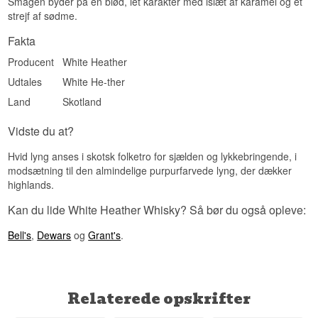
Smagen byder på en blød, let karakter med islæt af karamel og et
ABV: 48%
Lyt til vores podcast:
Størrelse: 70 CL
strejf af sødme.
Fadtype: Første 18 år på first-fill amerikanske
barrels, sherry butts og second-fill
Fakta
barrels/hogsheads, dernæst married i Pedro
Producent
White Heather
Ximénez-puncheons, Oloroso-puncheons og
Appalachian Virgin Oak-fade
Udtales
White He-ther
Antal flasker: 2.000 stk.
EAN nr.: 5060568320731
Land
Skotland
Smagsprofil
Vidste du at?
Sherrysødme · Amerikansk eg · Krydret
puncheon-finish · Virgin Oak-tørhed · Lagdelt
Hvid lyng anses i skotsk folketro for sjælden og lykkebringende, i
kompleksitet
modsætning til den almindelige purpurfarvede lyng, der dækker
highlands.
Investeringspotentiale
Kan du lide White Heather Whisky? Så bør du også opleve:
Med kun 2.000 flasker af en 21 år gammel
blended whisky fra et anerkendt navn som
Bell's
,
Dewars
og
Grant's
.
GlenAllachie og Billy Walker, ligger denne
udgave i den høje ende af
investeringspotentialet. Den kombinerer alder, et
begrænset oplag og et relanceret historisk brand
– en kombination, der sjældent går af mode hos
Relaterede opskrifter
samlere.