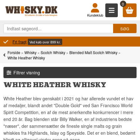
0
Kundeklub
Fri fragt
Ved køb over 899 kr.
Forside
»
Whisky
»
Scotch Whisky
»
Blended Malt Scotch Whisky
»
White Heather Whisky
Filtrer visning
WHITE HEATHER WHISKY
White Heather blev genskabt i 2021 og har allerede vundet et hav
af medaljer, blandt andet "Double Gold" ved San Francisco World
Spirit Competition, en af de mest anerkendte konkurrencer i mere
end 20 år. Bag blenden står Billy Walker, en af industriens bedste
"næser", der sammensætter de fineste single malts og grain
whiskies fra Highlands, Islay og Speyside. Det er en blend, bedømt
blindt og alligevel vinder gang på gang.