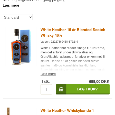
Læs mere
White Heather 15 år Blended Scotch
Whisky 46%
Varenr.: 22227865438-879219
White Heather har rødder tilbage til 1950'erne,
men det er først under Billy Walker og
GlenAllachie, at brandet for alvor er kommet til
sin ret. Denne 15 år gamle blended scotch
samler malt- og kornwhisky fra Highland,
Speyside og Islay under ét tag – og modner det
Læs mere
hele videre i GlenAllachies egne kældre.
1
stk.
699,00
DKK
Ekspertens beskrivelse
White Heather 15 år er en Blended Scotch
Whisky ved 46% ABV, sammensat af malt- og
kornwhisky fra destillerier i Highland, Speyside
og Islay, herunder GlenAllachies egne lagre, og
videremodnet hos GlenAllachie i en kombination
White Heather Whiskykande 1
af amerikansk eg og sherryfade.