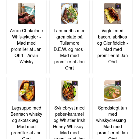
Vidste du at?
White Heather-brandet stammer oprindeligt fra
Campbell Distillers i 1950'erne og blev først
relanceret i 2021 – så denne 21-års bærer
navnet videre fra en æra, hvor blended whisky
Arran Chokolade
Lammeribs med
Vagtel med
var kongen af det skotske marked.
Whiskykugler -
gremolato på
bacon, abrikos
Se hele vores udvalg af White Heather
Mad med
Tullamore
og Glenfiddich -
promiller af Jan
D.E.W. og mos -
Mad med
Se hele vores udvalg af
GlenAllachie
Ohrt - Arran
Mad med
promiller af Jan
Lyt til vores podcast:
Whisky
promiller af Jan
Ohrt
Ohrt
Løgsuppe med
Svinebryst med
Sprødstegt tun
Benriach whisky
peber-karamel
med
og skotsk æg -
og Whistler Irish
whiskydressing -
Mad med
Honey Whiskey -
Mad med
promiller af Jan
Mad med
promiller af Jan
Ohrt
promiller af Jan
Ohrt