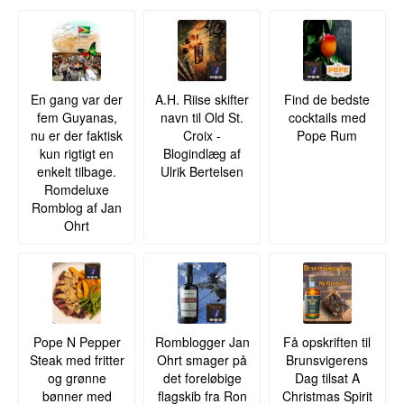
En gang var der
A.H. Riise skifter
Find de bedste
fem Guyanas,
navn til Old St.
cocktails med
nu er der faktisk
Croix -
Pope Rum
kun rigtigt en
Blogindlæg af
enkelt tilbage.
Ulrik Bertelsen
Romdeluxe
Romblog af Jan
Ohrt
Pope N Pepper
Romblogger Jan
Få opskriften til
Steak med fritter
Ohrt smager på
Brunsvigerens
og grønne
det foreløbige
Dag tilsat A
bønner med
flagskib fra Ron
Christmas Spirit