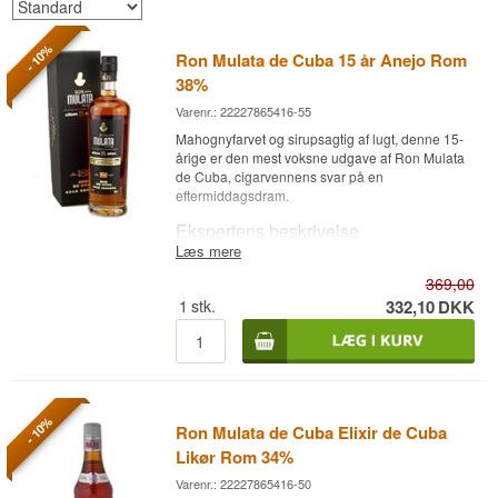
- 10%
Ron Mulata de Cuba 15 år Anejo Rom
38%
Varenr.: 22227865416-55
Mahognyfarvet og sirupsagtig af lugt, denne 15-
årige er den mest voksne udgave af Ron Mulata
de Cuba, cigarvennens svar på en
eftermiddagsdram.
Ekspertens beskrivelse
Læs mere
Ron Mulata de Cuba 15 år Añejo er en Cubansk
369,00
Rom, lagret i 15 år og aftappet ved 38%.
1
stk.
332,10
DKK
Rommen kommer fra Cuba og bærer farven af
mahogni med et strejf af rødbrune reflekser, et
tydeligt tegn på den lange fadlagring. Ron Mulata
er en del af den bredere cubanske rom-tradition,
hvor stilen bygger på blødhed og runde, søde
toner snarere end tørhed og krydderi. 15-tallet er
- 10%
Ron Mulata de Cuba Elixir de Cuba
husets mest lagrede udgivelse og fremhæver
netop den bløde, cremede karakter der
Likør Rom 34%
kendetegner cubansk rom af denne alder.
Varenr.: 22227865416-50