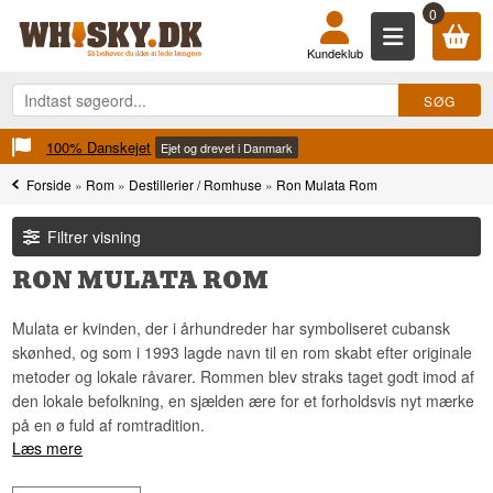
0
Kundeklub
100% Danskejet
Ejet og drevet i Danmark
Forside
»
Rom
»
Destillerier / Romhuse
»
Ron Mulata Rom
Filtrer visning
RON MULATA ROM
Mulata er kvinden, der i århundreder har symboliseret cubansk
skønhed, og som i 1993 lagde navn til en rom skabt efter originale
metoder og lokale råvarer. Rommen blev straks taget godt imod af
den lokale befolkning, en sjælden ære for et forholdsvis nyt mærke
på en ø fuld af romtradition.
Læs mere