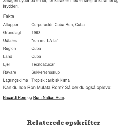
Smagen byder på en let, tør karakter med et strejf af karamel og
krydderi.
Fakta
Aftapper
Corporación Cuba Ron, Cuba
Grundlagt
1993
Udtales
"ron mu-LA-ta"
Region
Cuba
Land
Cuba
Ejer
Tecnoazucar
Råvare
Sukkerrørssirup
Lagringsklima
Tropisk caribisk klima
Kan du lide Ron Mulata Rom? Så bør du også opleve:
Bacardi Rom
og
Rum Nation Rom
.
Relaterede opskrifter