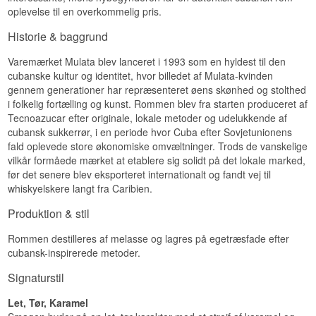
sirupper.
Region/Land: Cuba
oplevelse til en overkommelig pris.
Type: Cubansk Rom
Se hele vores udvalg af
Ron Mulata
ABV: 38%
Historie & baggrund
Størrelse: 70 CL
Serveringsforslag: I Mojito, Cuba Libre eller
Varemærket Mulata blev lanceret i 1993 som en hyldest til den
andre cocktails
cubanske kultur og identitet, hvor billedet af Mulata-kvinden
Smagsprofil
gennem generationer har repræsenteret øens skønhed og stolthed
i folkelig fortælling og kunst. Rommen blev fra starten produceret af
Tør · Krydret · Ren · Frisk
Tecnoazucar efter originale, lokale metoder og udelukkende af
Vidste du at?
cubansk sukkerrør, i en periode hvor Cuba efter Sovjetunionens
fald oplevede store økonomiske omvæltninger. Trods de vanskelige
Ron Mulata er efter Havana Club det mest solgte
vilkår formåede mærket at etablere sig solidt på det lokale marked,
rom-mærke på det cubanske hjemmemarked og
før det senere blev eksporteret internationalt og fandt vej til
er den rom man oftest finder bag baren i
whiskyelskere langt fra Caribien.
cubanske barer, hvor Havana Club typisk er
forbeholdt turister og eksport.
Produktion & stil
Se hele vores udvalg af
Ron Mulata
Rommen destilleres af melasse og lagres på egetræsfade efter
cubansk-inspirerede metoder.
Signaturstil
Let, Tør, Karamel