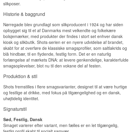
slikposer.
Historie & baggrund
Nørregade blev grundlagt som slikproducent i 1924 og har siden
opbygget sig til et af Danmarks mest velkendte og folkekære
bolsjemærker, med produkter der findes i stort set enhver dansk
kiosk og slikbutik. Shots-serien er en nyere udvidelse af brandet,
skabt for at overføre de klassiske smagsprofiler, som saltlakrids og
blå hindbær, til en flydende, festlig form. Det er en naturlig
forlængelse af mærkets DNA: at levere genkendelige, karakterfulde
smagsoplevelser, blot nu til den voksne del af festen.
Produktion & stil
Shots fremstilles i flere smagsvarianter, designet til at være hurtige
og festlige at drikke, med fokus på tilgængelighed og en dansk,
uhøjtidelig identitet.
Signaturstil
Sød, Festlig, Dansk
Smaget varierer efter variant, men fælles er en let tilgængelig,
festlig profil skabt til socialt samvær.