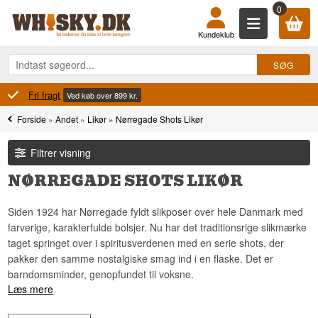
0
Kundeklub
100% Danskejet
Ejet og drevet i Danmark
Forside
»
Andet
»
Likør
»
Nørregade Shots Likør
Filtrer visning
NØRREGADE SHOTS LIKØR
Siden 1924 har Nørregade fyldt slikposer over hele Danmark med
farverige, karakterfulde bolsjer. Nu har det traditionsrige slikmærke
taget springet over i spiritusverdenen med en serie shots, der
pakker den samme nostalgiske smag ind i en flaske. Det er
barndomsminder, genopfundet til voksne.
Læs mere