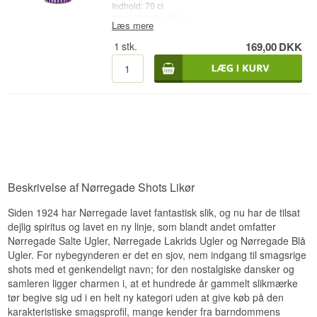
Indhold: 70 cl
Alkoholstyrke: 16,4%
Læs mere
1
stk.
169,00
DKK
Beskrivelse af Nørregade Shots Likør
Siden 1924 har Nørregade lavet fantastisk slik, og nu har de tilsat
dejlig spiritus og lavet en ny linje, som blandt andet omfatter
Nørregade Salte Ugler, Nørregade Lakrids Ugler og Nørregade Blå
Ugler. For nybegynderen er det en sjov, nem indgang til smagsrige
shots med et genkendeligt navn; for den nostalgiske dansker og
samleren ligger charmen i, at et hundrede år gammelt slikmærke
tør begive sig ud i en helt ny kategori uden at give køb på den
karakteristiske smagsprofil, mange kender fra barndommens