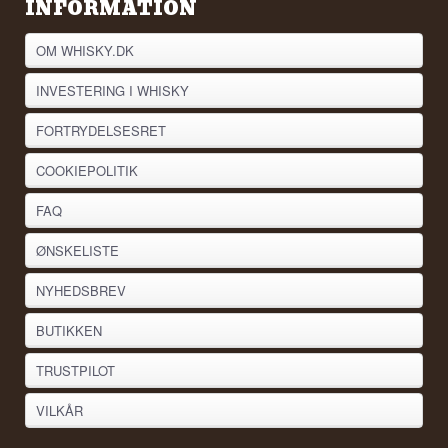
INFORMATION
OM WHISKY.DK
INVESTERING I WHISKY
FORTRYDELSESRET
COOKIEPOLITIK
FAQ
ØNSKELISTE
NYHEDSBREV
BUTIKKEN
TRUSTPILOT
VILKÅR