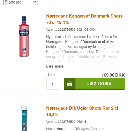
Nørregade Kongen af Danmark Shots
70 cl 16,4%
Varenr.: 2222786539-2021-03-0001
Nyeste skud på stammen i serien af shots fra
Nørregade. Kongen af Danmark er et elsket
bolsje, og nu kan du også nyde smagen af
Kongen af Danmark, som shot. Den har en sød
smag, med noget af lakrids og anis. En konge
værdig! Prøv Nørregade Kongen af Danmark
Læs mere
Shots
1
stk.
169,00
DKK
Brand: Nørregade
Navn: Kongen af Danmark Shots
Indhold: 70 cl
Alkoholstyrke: 16,4%
Nørregade Blå Ugler Shots Rør 2 cl
16,4%
Varenr.: 2222786539-9684N
Navn: Nørregade Blå Ugler Shotsrør