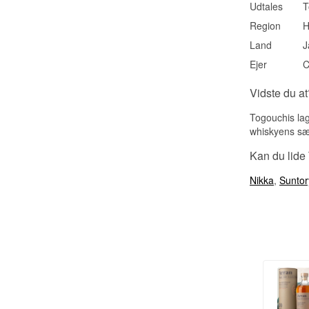
Udtales
T
Region
H
Land
J
Ejer
C
Vidste du at
Togouchis lag
whiskyens s
Kan du lide
Nikka
,
Suntor