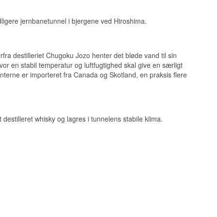
lt egetræ.
idligere jernbanetunnel i bjergene ved Hiroshima.
ra destilleriet Chugoku Jozo henter det bløde vand til sin
vor en stabil temperatur og luftfugtighed skal give en særligt
terne er importeret fra Canada og Skotland, en praksis flere
vor
ogdrift, men aldrig
stilleret whisky og lagres i tunnelens stabile klima.