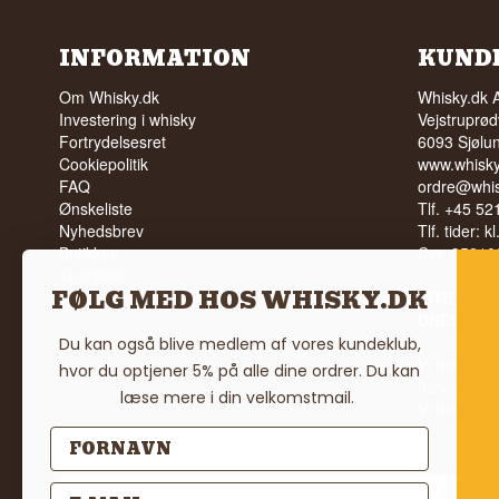
INFORMATION
KUND
Om Whisky.dk
Whisky.dk 
Investering i whisky
Vejstruprød
Fortrydelsesret
6093 Sjølu
Cookiepolitik
www.whisky
FAQ
ordre@whis
Ønskeliste
Tlf. +45 5
Nyhedsbrev
Tlf. tider: k
Butikken
Cvr: 35210
Trustpilot
FØLG MED HOS WHISKY.DK
Vilkår
INTET SA
UNDER 18
Du kan også blive medlem af vores kundeklub,
Vi har en 
hvor du optjener 5% på alle dine ordrer. Du kan
92% ud af
læse mere i din velkomstmail.
Vi har 4,8 