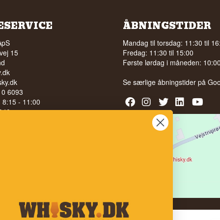
ESERVICE
ÅBNINGSTIDER
ApS
Mandag til torsdag: 11:30 til 16
vej 15
Fredag: 11:30 til 15:00
nd
Første lørdag i måneden: 10:00 
.dk
ky.dk
Se særlige åbningstider på
Goo
210 6093
l. 8:15 - 11:00
040
LG AF ALKOHOL TIL UNGE
 ÅR
bedømmelse på
 100% på Facebook
stjerner på Google