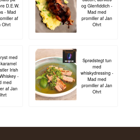
re D.E.W.
og Glenfiddich -
s - Mad
Mad med
omiller af
promiller af Jan
 Ohrt
Ohrt
ryst med
Sprødstegt tun
-karamel
med
tler Irish
whiskydressing -
Whiskey -
Mad med
d med
promiller af Jan
ler af Jan
Ohrt
hrt