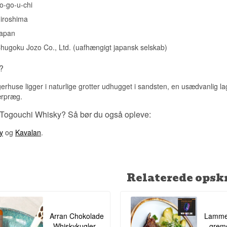
o-go-u-chi
Mellem. Togouchis ældre aldersbestemte udgivelser bliver produ
mængder og er allerede sværere at finde end de yngre kernevaria
iroshima
Vidste du at?
apan
Jernbanetunnelen, hvor Togouchi lagrer sin whisky, blev oprindelig
hugoku Jozo Co., Ltd. (uafhængigt japansk selskab)
det japanske jernbaneselskab og stod tom i årtier, før Togouchi o
konstante forhold var perfekte til at modne whisky og shochu.
?
Se hele vores udvalg af
Togouchi
erhuse ligger i naturlige grotter udhugget i sandsten, en usædvanlig l
ærpræg.
 Togouchi Whisky? Så bør du også opleve:
y
og
Kavalan
.
Relaterede opskr
Arran Chokolade
Lamme
Whiskykugler -
gremo