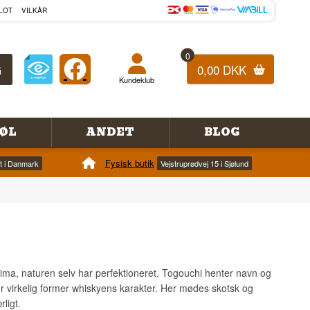
LOT
VILKÅR
0
0,00 DKK
Kundeklub
ØL
ANDET
BLOG
Fysisk butik
et i Danmark
Vejstruprødvej 15 i Sjølund
klima, naturen selv har perfektioneret. Togouchi henter navn og
r virkelig former whiskyens karakter. Her mødes skotsk og
ligt.