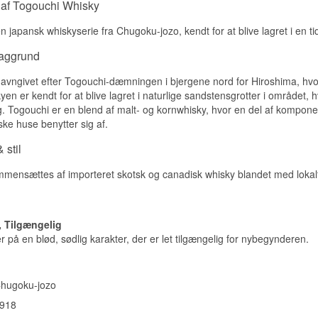
 af Togouchi Whisky
Type: Japanese Blended Whisky
whisky'}
Honning og modne pærer med en let røget duft og et strejf gamme
Alder: 12 år
n japansk whiskyserie fra Chugoku-jozo, kendt for at blive lagret i en t
ABV: 40 %
Smag
Størrelse: 70 CL
baggrund
EAN nr.: 4901903064051
Blød og fyldig med karamel, tørret frugt og en fin, rund krydrethed.
Smagsprofil
avngivet efter Togouchi-dæmningen i bjergene nord for Hiroshima, hvorf
Eftersmag
en er kendt for at blive lagret i naturlige sandstensgrotter i området, h
Blød · Rund · Mild · Sødlig
Lang og blød, med en sidste antydning af honning.
 Togouchi er en blend af malt- og kornwhisky, hvor en del af komponen
Vidste du at?
ke huse benytter sig af.
Specifikationer
Togouchi opkaldte sig efter den lille by i Hiroshima-præfekturet, h
 stil
Navn: Togouchi 18 år
jernbanetunnelen ligger – en tunnel, der oprindeligt blev boret til t
Destilleri:
Togouchi
kom i brug til det formål.
ensættes af importeret skotsk og canadisk whisky blandet med lokalt de
Region/Land: Hiroshima, Japan
Type: Japanese Blended Whisky
Se hele vores udvalg af
Togouchi
Alder: 18 år
ABV: 43,8 %
Størrelse: 72 CL
, Tilgængelig
EAN nr.: 4901903060039
på en blød, sødlig karakter, der er let tilgængelig for nybegynderen.
Smagsprofil
Blød · Fyldig · Sødlig · Rund
hugoku-jozo
Investeringspotentiale
918