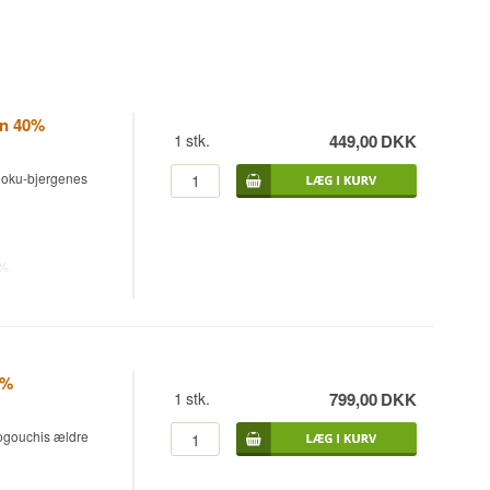
an 40%
1
stk.
449,00
DKK
ugoku-bjergenes
%.
gres i naturlige
 lave temperatur
selve
0%
1
stk.
799,00
DKK
ogouchis ældre