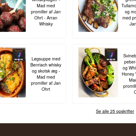
Mad med
Tullamo
promiller af Jan
og mo
Ohrt - Arran
med pr
Whisky
Jan
Svineb
Løgsuppe med
peber
Benriach whisky
og Whis
og skotsk æg -
Honey 
Mad med
Ma
promiller af Jan
promil
Ohrt
O
Se alle 25 opskrifter