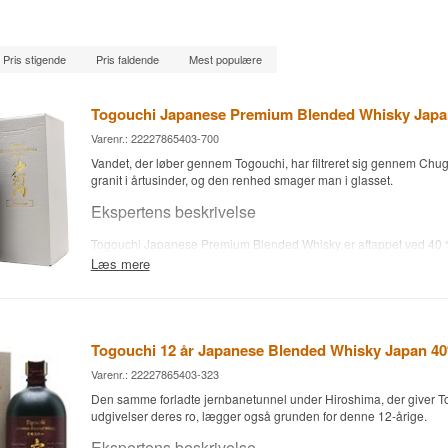
Pris stigende
Pris faldende
Mest populære
Togouchi Japanese Premium Blended Whisky Jap
Varenr.: 22227865403-700
Vandet, der løber gennem Togouchi, har filtreret sig gennem Ch
granit i årtusinder, og den renhed smager man i glasset.
Ekspertens beskrivelse
Togouchi Japanese Premium Blended Whisky er aftappet ved 40 
Læs mere
Whiskyen laves af Sakurao Distillery i Hiroshima-præfekturet og la
stenmagasiner dybt inde i Chugoku-bjergene, hvor den konstante
giver en langsom og jævn modning. Navnet Togouchi kommer fra 
bjergområdet, hvor lagrene ligger.
Togouchi 12 år Japanese Blended Whisky Japan 4
Smagsnoter
Varenr.: 22227865403-323
Næse
Den samme forladte jernbanetunnel under Hiroshima, der giver T
udgivelser deres ro, lægger også grunden for denne 12-årige.
Let honning, blomster og en frisk touch af eg.
Ekspertens beskrivelse