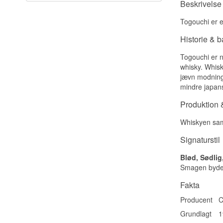
Beskrivelse
Togouchi er e
Historie & 
Togouchi er n
whisky. Whisky
jævn modning.
mindre japans
Produktion &
Whiskyen samm
Signaturstil
Blød, Sødlig
Smagen byder 
Fakta
Producent
C
Grundlagt
1