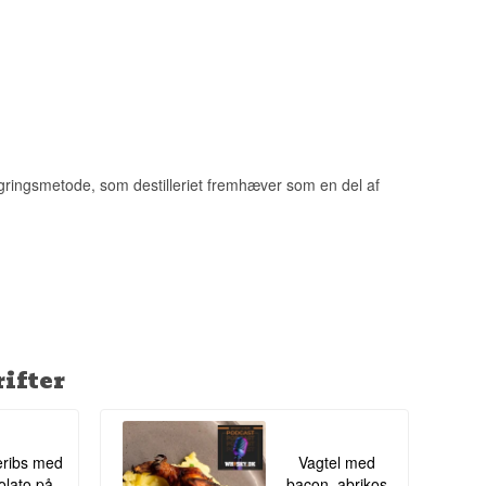
ceret i begrænsede
nter.
t boret i 1970 af
pdagede, at de
agringsmetode, som destilleriet fremhæver som en del af
ifter
ribs med
Vagtel med
lato på
bacon, abrikos