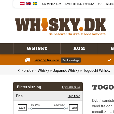
OM WHISKY.DK
INVESTERING I WHISKY
FORTRYDEL
WHISKY
ROM
G
Levering fra 49 kr.
2-4 Hverdage
Forside
»
Whisky
»
Japansk Whisky
»
Togouchi Whisky
TOGO
Filtrer visning
Ryd alle filtre
Pris
Ryd filter
Dybt i sandst
vand fra den 
449
DKK
1,499
DKK
canadisk malt