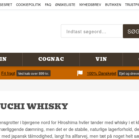
SESRET
COOKIEPOLITIK
FAQ
ØNSKELISTE
NYHEDSBREV
BUTIKKEN
TRUSTPI
IN
COGNAC
VIN
Fri fragt
100% Danskejet
Ved køb over 899 kr.
Ejet og drev
UCHI WHISKY
ensgrotter i bjergene nord for Hiroshima hviler tønder med whisky i et 
nærliggende dæmning, men det er de stabile, naturlige lagerforhold, de
 med japansk tålmodighed, langt fra allfarvej, men tæt på noget helt sær