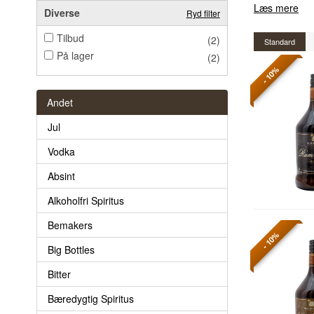
Læs mere
Diverse
Ryd filter
Tilbud
(2)
Standard
På lager
(2)
- 10%
Andet
Jul
Vodka
Absint
Alkoholfri Spiritus
Bemakers
- 10%
Big Bottles
Bitter
Bæredygtig Spiritus