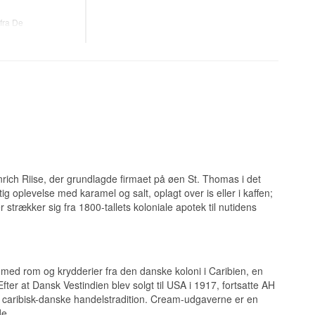
fra De
 og blød, varm
2025. Denne likør
ød karamel og en
eten i den modne
køer, hvilket giver
er ud.
rich Riise, der grundlagde firmaet på øen St. Thomas i det
 oplevelse med karamel og salt, oplagt over is eller i kaffen;
r strækker sig fra 1800-tallets koloniale apotek til nutidens
nte følges af
 med rom og krydderier fra den danske koloni i Caribien, en
 til stede.
fter at Dansk Vestindien blev solgt til USA i 1917, fortsatte AH
e, caribisk-danske handelstradition. Cream-udgaverne er en
de.