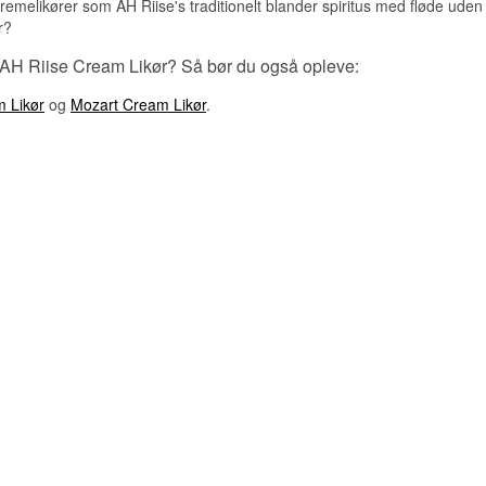
cremelikører som AH Riise's traditionelt blander spiritus med fløde ude
r?
 AH Riise Cream Likør? Så bør du også opleve:
m Likør
og
Mozart Cream Likør
.