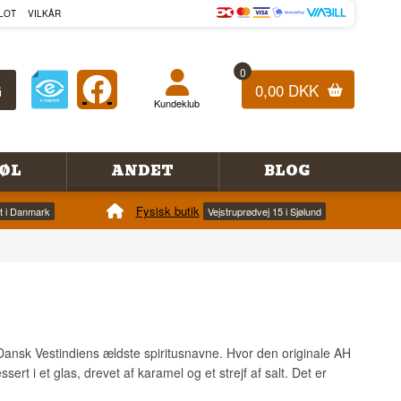
LOT
VILKÅR
0
0,00 DKK
Kundeklub
ØL
ANDET
BLOG
Fysisk butik
et i Danmark
Vejstruprødvej 15 i Sjølund
 Dansk Vestindiens ældste spiritusnavne. Hvor den originale AH
rt i et glas, drevet af karamel og et strejf af salt. Det er