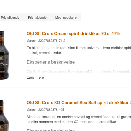
Pris stigende
Pris faldende
Mest populære
Old St. Croix Cream spirit drinklikør 70 cl 17%
Varenr.: 22227865378-74-2
En blid og elegant introduktion til rom-universet, hvor caribisk spi
delikat, cremet tekstur.
Ekspertens beskrivelse
Old St. Croix Cream er en Rom-baseret Cremelikør fra De Ameri
og aftappet ved 17%.
Læs mere
Old St. Croix, tidligere kendt som A.H. Riise, skiftede navn i juni 
udgaven kombinerer den intense smag af caribisk rom med en blød
hvilket gør den til en mild og elegant introduktion til rom-universet.
dem, der foretrækker cremet sødme frem for høj alkoholstyrke.
Old St. Croix XO Caramel Sea Salt spirit drinklikør 
Smagsnoter
Varenr.: 22227865378-405
Silkeblød karamel, en anelse havsalt og cremet fløde fra frit græs
Næse
smelter sammen med moden XO-rom i denne cremelikør.
Citrusnoter fra den caribiske spiritus parret med sødlig mynte-kar
Ekspertens beskrivelse