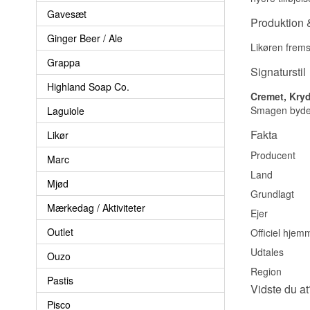
Gavesæt
Produktion &
Ginger Beer / Ale
Likøren frems
Grappa
Signaturstil
Highland Soap Co.
Cremet, Kryd
Smagen byder
Laguiole
Fakta
Likør
Producent
Marc
Land
Mjød
Grundlagt
Mærkedag / Aktiviteter
Ejer
Outlet
Officiel hjem
Udtales
Ouzo
Region
Pastis
Vidste du at
Pisco