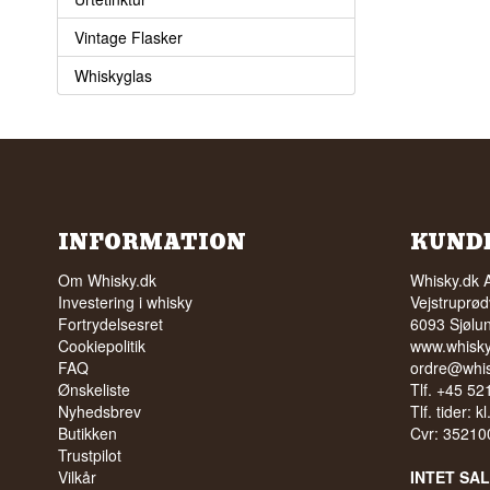
Vintage Flasker
Whiskyglas
INFORMATION
KUND
Om Whisky.dk
Whisky.dk 
Investering i whisky
Vejstruprød
Fortrydelsesret
6093 Sjølu
Cookiepolitik
www.whisky
FAQ
ordre@whis
Ønskeliste
Tlf. +45 5
Nyhedsbrev
Tlf. tider: k
Butikken
Cvr: 35210
Trustpilot
Vilkår
INTET SA