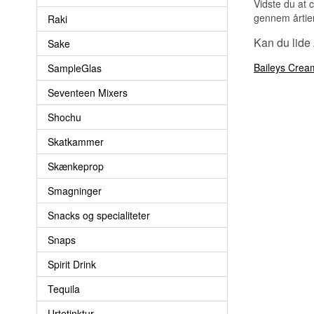
Vidste du at 
gennem årtie
Raki
Kan du lide
Sake
Baileys Crea
SampleGlas
Seventeen Mixers
Shochu
Skatkammer
Skænkeprop
Smagninger
Snacks og specialiteter
Snaps
Spirit Drink
Tequila
Urtetinktur