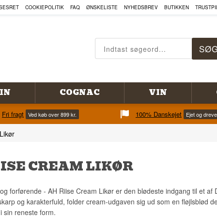
SESRET
COOKIEPOLITIK
FAQ
ØNSKELISTE
NYHEDSBREV
BUTIKKEN
TRUSTPI
IN
COGNAC
VIN
Fri fragt
100% Danskejet
Ved køb over 899 kr.
Ejet og drev
Likør
IISE CREAM LIKØR
og forførende - AH Riise Cream Likør er den blødeste indgang til et af
karp og karakterfuld, folder cream-udgaven sig ud som en fløjlsblød desse
i sin reneste form.