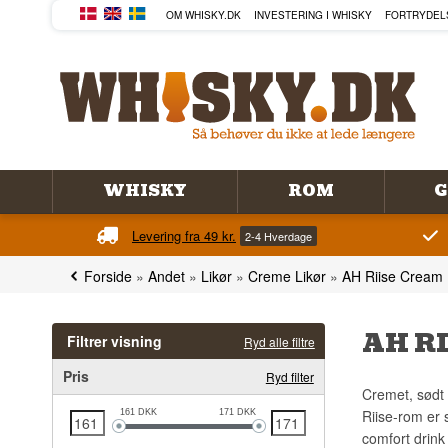
OM WHISKY.DK
INVESTERING I WHISKY
FORTRYDEL
WHISKY
ROM
G
Levering fra 49 kr.
2-4 Hverdage
Forside
»
Andet
»
Likør
»
Creme Likør
»
AH Riise Cream 
AH R
Filtrer visning
Ryd alle filtre
Pris
Ryd filter
Cremet, sødt 
Riise-rom er s
161
DKK
171
DKK
comfort drink 