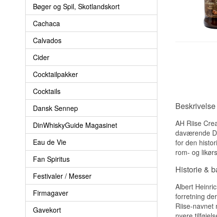
Bøger og Spil, Skotlandskort
Cachaca
Calvados
Cider
Cocktailpakker
Cocktails
Beskrivelse
Dansk Sennep
AH Riise Crea
DinWhiskyGuide Magasinet
daværende Dan
Eau de Vie
for den histor
rom- og likør
Fan Spiritus
Historie & 
Festivaler / Messer
Albert Heinri
Firmagaver
forretning der
Riise-navnet 
Gavekort
nyere tilføjel