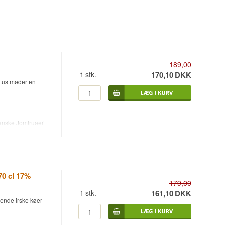
189,00
1
stk.
170,10
DKK
ritus møder en
kanske Jomfruøer
2025. Cream-
, cremet tekstur,
 Den er skabt til
70 cl 17%
179,00
1
stk.
161,10
DKK
sende irske køer
amel.