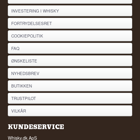
INVESTERING I WHISKY
FORTRYDELSESRET
COOKIEPOLITIK
FAQ
ØNSKELISTE
NYHEDSBREV
BUTIKKEN
TRUSTPILOT
VILKÅR
KUNDESERVICE
Whisky.dk ApS