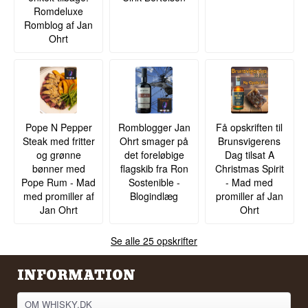
Romdeluxe
Romblog af Jan
Ohrt
Pope N Pepper
Romblogger Jan
Få opskriften til
Steak med fritter
Ohrt smager på
Brunsvigerens
og grønne
det foreløbige
Dag tilsat A
bønner med
flagskib fra Ron
Christmas Spirit
Pope Rum - Mad
Sostenible -
- Mad med
med promiller af
Blogindlæg
promiller af Jan
Jan Ohrt
Ohrt
Se alle 25 opskrifter
INFORMATION
OM WHISKY.DK