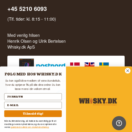
+45 5210 6093
(Tlf. tider: kl. 8:15 - 11:00)
Med venlig hilsen
Henrik Olsen og Ulrik Bertelsen
Whisky.dk ApS
FØLG MED HOS WHISKY.DK
Du kan også blive medlem af vores kundeklub,
hvor du optjener 5% på alle dine ordrer. Du kan
læse mere i din velkomstmail.
Tilmeld dig!
Når du tilmelder dig, så takker du samtidig ja til at
modtage vores nyhedsbrev, og du accepterer alle
vores
gældende vilkår om datahåndtering
.