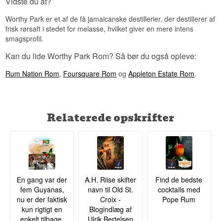
Vidste du at?
Park er allerede blevet svære at finde.
Worthy Park er et af de få jamaicanske destillerier, der destillerer af
Vidste du at?
frisk rørsaft i stedet for melasse, hvilket giver en mere intens
Worthy Park lukkede sin destillation i 45 år og
smagsprofil.
genåbnede først i 2005, kun et år før netop denne
årgang blev destilleret, hvilket gør 2006-
Kan du lide Worthy Park Rom? Så bør du også opleve:
udgivelserne til nogle af de allerførste fra det
genfødte destilleri.
Rum Nation Rom
,
Foursquare Rom
og
Appleton Estate Rom
.
Se hele vores udvalg af
Velier
Relaterede opskrifter
En gang var der
A.H. Riise skifter
Find de bedste
fem Guyanas,
navn til Old St.
cocktails med
nu er der faktisk
Croix -
Pope Rum
kun rigtigt en
Blogindlæg af
enkelt tilbage.
Ulrik Bertelsen