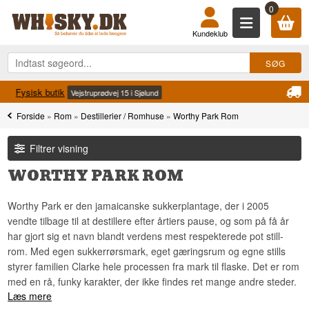
0
Kundeklub
Levering fra 49 kr.
2-4 Hverdage
Forside
»
Rom
»
Destillerier / Romhuse
»
Worthy Park Rom
Filtrer visning
WORTHY PARK ROM
Worthy Park er den jamaicanske sukkerplantage, der i 2005
vendte tilbage til at destillere efter årtiers pause, og som på få år
har gjort sig et navn blandt verdens mest respekterede pot still-
rom. Med egen sukkerrørsmark, eget gæringsrum og egne stills
styrer familien Clarke hele processen fra mark til flaske. Det er rom
med en rå, funky karakter, der ikke findes ret mange andre steder.
Læs mere