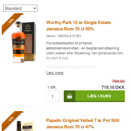
- 10%
Worthy Park 12 år Single Estate
Jamaica Rom 70 cl 50%
Varenr.: 059763-615-551
Fra kobberkedlen til et fransk
æblebrændevinsfad - en begrænset aftapning
uden sukker eller tilsætning, ren jamaicansk rom
fra start til slut.
Ekspertens beskrivelse
Læs mere
Worthy Park 12 år er en Single Estate Rom fra
799,00
Jamaica, 12 år gammel, destilleret i en 100%
kobberkedel og lagret først på ex-bourbonfad
1
stk.
719,10
DKK
efterfulgt af modning på ex-Calvados-fad,
aftappet ved 50%.
Rommen er pot-still-destilleret på Worthy Parks
100% kobberkedel, hvilket giver et fyldigt,
karakterfuldt destillat. Den lagres først på ex-
- 10%
Papalin Original Vatted 7 år Pot Still
bourbonfade, før den flyttes over på ex-Calvados-
fade - franske æblebrændevinsfade - der tilføjer
Jamaica Rom 70 cl 47%
en anderledes frugtnote til den kraftige, esterrige