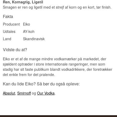
Ren, Kornagtig, Ligetil
Eftersmag
Smagen er ren og ligetil med et strejf af korn og en kort, tør finish.
Kort og ren med et let peberkryds. Sødmen falder
Fakta
hurtigt af og lader munden tør tilbage.
Producent
Eiko
Specifikationer
Udtales
AY-koh
Navn: Eiko Vodka
Land
Skandinavisk
Producent: Eiko
Region/Land: Hokkaido, Japan
Type: Japansk Vodka
Vidste du at?
ABV: 40%
Størrelse: 70 CL
Eiko er et af de mange mindre vodkamærker på markedet, der
Destillationsmetode: Tripeldestilleret, filtreret fire
sjældent optræder i store internationale rangeringer, men som
gange
stadig har sit faste publikum blandt vodkadrikkere, der foretrækker
EAN nr.: 50708550
det enkle frem for det pralende.
Serveringsforslag: Let kølet i et lille glas, så den
sarte aroma får plads, eller i en Vodka Martini
Kan du lide Eiko? Så bør du også opleve:
med en tvist citron.
Smagsprofil
Absolut
,
Smirnoff
og
Our Vodka
.
Blød · Ren · Lakridsagtig · Diskret sød
Vidste du at?
Eiko betyder ære eller hæder på japansk, og