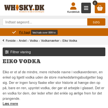
0
Kundeklub
Fri fragt
Ved køb over 899 kr.
Forside
»
Andet
»
Vodka
»
Vodkamærker
»
Eiko Vodka
Filtrer visning
EIKO VODKA
Eiko er et af de mindre, mere nichede navne i vodkaverdenen, en
enkel og ligetil vodka uden de store markedsføringsbudgetter bag
sig. Der er ingen fancy flaske eller stor historie at hænge den op
på, bare en ren, upyntet vodka, der gør sit arbejde i glasset. Det er
en vodka for dem, der leder efter det enkle og ærlige frem for det
prangende.
Læs mere