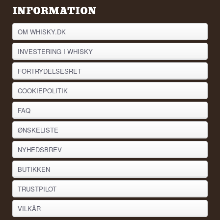
emballagen tager navnet bogstaveligt ved at
INFORMATION
sætte en samurai på flasken. Det er ikke pynt,
men en direkte oversættelse af ordet til billede.
OM WHISKY.DK
Se hele vores udvalg af
Vodka
INVESTERING I WHISKY
Lyt til vores podcast:
FORTRYDELSESRET
COOKIEPOLITIK
FAQ
ØNSKELISTE
NYHEDSBREV
BUTIKKEN
TRUSTPILOT
VILKÅR