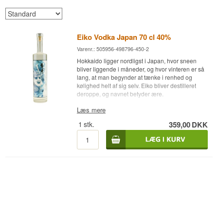
Eiko Vodka Japan 70 cl 40%
Varenr.: 505956-498796-450-2
Hokkaido ligger nordligst i Japan, hvor sneen
bliver liggende i måneder, og hvor vinteren er så
lang, at man begynder at tænke i renhed og
kølighed helt af sig selv. Eiko bliver destilleret
deroppe, og navnet betyder ære.
Ekspertens beskrivelse
Læs mere
1
stk.
359,00
DKK
Eiko Vodka er en Japansk Vodka fra Hokkaido,
tripeldestilleret og filtreret fire gange, aftappet ved
40%.
Japansk vodka er stadig en lille kategori ved
siden af whisky og shochu, men håndværket er
det samme, som japanske destillerier har fået ry
for: mange trin, tæt kontrol og en villighed til at
bruge længere tid end strengt nødvendigt. Eiko
køres gennem destillationen tre gange og
derefter gennem filtrene fire gange, altså et trin
mere end de fleste vodkaer får.