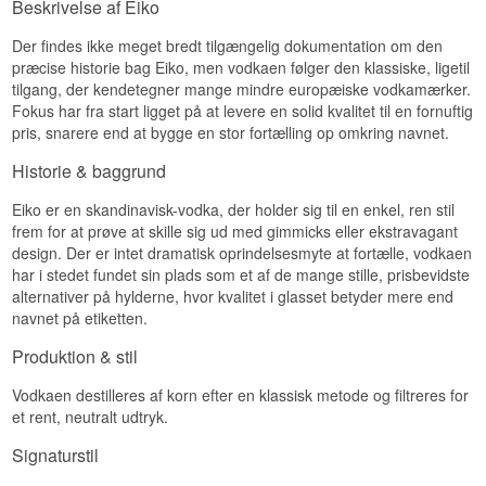
Beskrivelse af Eiko
Kombinationen af flere destillationer og en ekstra
filtrering fjerner de tungere forbindelser fra begge
Der findes ikke meget bredt tilgængelig dokumentation om den
ender af processen. Tilbage står en vodka, der
præcise historie bag Eiko, men vodkaen følger den klassiske, ligetil
næsten ikke bider. Til gengæld skal du gå efter
tilgang, der kendetegner mange mindre europæiske vodkamærker.
aromaen: den er sart og lukker sig, hvis flasken
Fokus har fra start ligget på at levere en solid kvalitet til en fornuftig
kommer direkte fra fryseren.
pris, snarere end at bygge en stor fortælling op omkring navnet.
Den har også hentet præmier ved de store
konkurrencer, blandt andet dobbelt guld ved San
Historie & baggrund
Francisco World Spirits Competition i 2019 og en
klassesejr ved World Vodka Awards i 2018. En
Eiko er en skandinavisk-vodka, der holder sig til en enkel, ren stil
påmindelse om, at Japan laver andet end whisky.
frem for at prøve at skille sig ud med gimmicks eller ekstravagant
Smagsnoter
design. Der er intet dramatisk oprindelsesmyte at fortælle, vodkaen
har i stedet fundet sin plads som et af de mange stille, prisbevidste
Næse
alternativer på hylderne, hvor kvalitet i glasset betyder mere end
navnet på etiketten.
Sart og let sødlig med et strejf citronskal. Ingen
alkoholstik, men også kun lidt at gribe fat i, hvis
Produktion & stil
den er for kold.
Vodkaen destilleres af korn efter en klassisk metode og filtreres for
Smag
et rent, neutralt udtryk.
Blød og glat med en tydelig lakridsagtig note, der
Signaturstil
glider over i mild sødme. Peberet kommer helt til
sidst og er meget diskret.