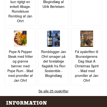
kun rigtigt en
Blogindlæg af
enkelt tilbage.
Ulrik Bertelsen
Romdeluxe
Romblog af Jan
Ohrt
Pope N Pepper
Romblogger Jan
Få opskriften til
Steak med fritter
Ohrt smager på
Brunsvigerens
og grønne
det foreløbige
Dag tilsat A
bønner med
flagskib fra Ron
Christmas Spirit
Pope Rum - Mad
Sostenible -
- Mad med
med promiller af
Blogindlæg
promiller af Jan
Jan Ohrt
Ohrt
Se alle 25 opskrifter
INFORMATION