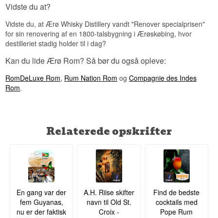
Vidste du at?
Vidste du, at Ærø Whisky Distillery vandt "Renover specialprisen"
for sin renovering af en 1800-talsbygning i Ærøskøbing, hvor
destilleriet stadig holder til i dag?
Kan du lide Ærø Rom? Så bør du også opleve:
RomDeLuxe Rom
,
Rum Nation Rom
og
Compagnie des Indes
Rom
.
Relaterede opskrifter
En gang var der
A.H. Riise skifter
Find de bedste
fem Guyanas,
navn til Old St.
cocktails med
nu er der faktisk
Croix -
Pope Rum