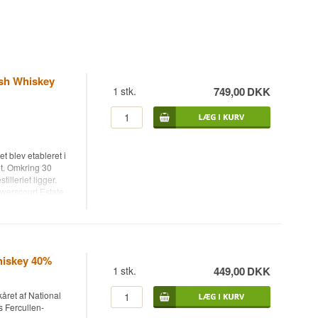
rish Whiskey
1
stk.
749,00
DKK
et blev etableret i
et. Omkring 30
illeriet ligger.
werscourt Estate,
tidløst og meget
 med sine 47
flotteste haver i
 Single Grains og
hiskey 40%
1
stk.
449,00
DKK
ercullen 14 år
d Noel Sweeney nu
kåret af National
yer er blevet til
s Fercullen-
roduceret på