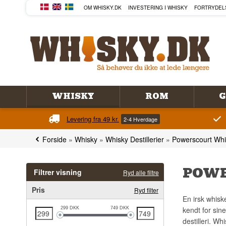
OM WHISKY.DK
INVESTERING I WHISKY
FORTRYDEL
WHISKY
ROM
G
Levering fra 49 kr.
2-4 Hverdage
Forside
»
Whisky
»
Whisky Destillerier
»
Powerscourt Wh
POWE
Filtrer visning
Ryd alle filtre
Pris
Ryd filter
En irsk whisk
kendt for sin
299
DKK
749
DKK
destilleri. W