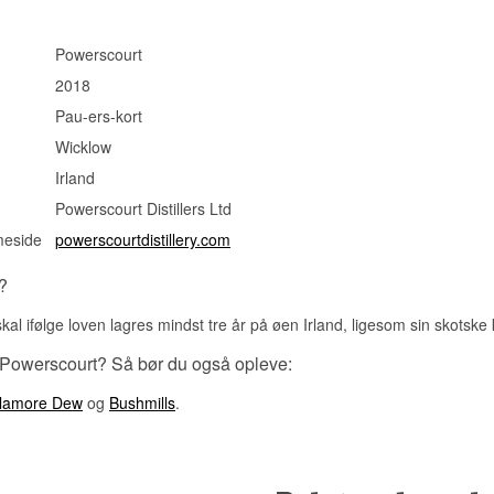
Powerscourt
2018
Pau-ers-kort
Wicklow
Irland
Powerscourt Distillers Ltd
meside
powerscourtdistillery.com
?
kal ifølge loven lagres mindst tre år på øen Irland, ligesom sin skotske 
 Powerscourt? Så bør du også opleve:
llamore Dew
og
Bushmills
.