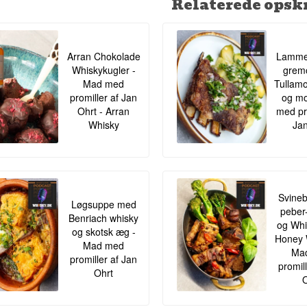
Relaterede opskr
Arran Chokolade
Lamme
Whiskykugler -
gremo
Mad med
Tullamo
promiller af Jan
og mo
Ohrt - Arran
med pr
Whisky
Jan
Svineb
Løgsuppe med
peber
Benriach whisky
og Whis
og skotsk æg -
Honey 
Mad med
Ma
promiller af Jan
promil
Ohrt
O