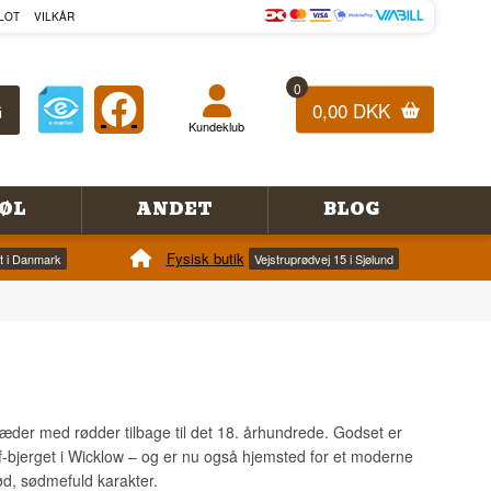
LOT
VILKÅR
0
0,00 DKK
Kundeklub
ØL
ANDET
BLOG
Fysisk butik
et i Danmark
Vejstruprødvej 15 i Sjølund
sæder med rødder tilbage til det 18. århundrede. Godset er
f-bjerget i Wicklow – og er nu også hjemsted for et moderne
ød, sødmefuld karakter.