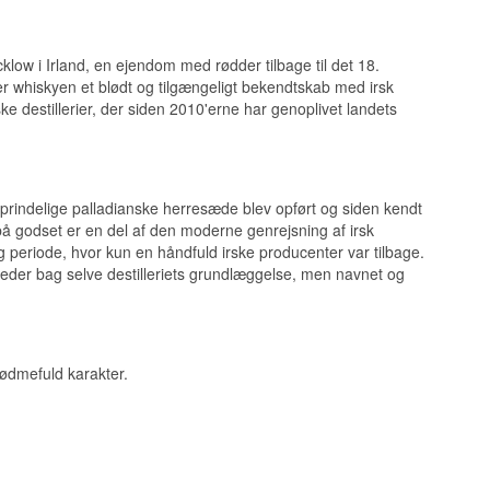
klow i Irland, en ejendom med rødder tilbage til det 18.
er whiskyen et blødt og tilgængeligt bekendtskab med irsk
ke destillerier, der siden 2010'erne har genoplivet landets
 oprindelige palladianske herresæde blev opført og siden kendt
 på godset er en del af den moderne genrejsning af irsk
ng periode, hvor kun en håndfuld irske producenter var tilbage.
heder bag selve destilleriets grundlæggelse, men navnet og
ographic kåret som
sødmefuld karakter.
have med Sugarloaf