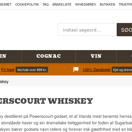
SESRET
COOKIEPOLITIK
FAQ
ØNSKELISTE
NYHEDSBREV
BUTIKKEN
TRUSTPI
IN
COGNAC
VIN
Fri fragt
100% Danskejet
Ved køb over 899 kr.
Ejet og drev
iskey
RSCOURT WHISKEY
ey destilleret på Powerscourt-godset, et af Irlands mest berømte herre
e storslåede haver og sin dramatiske beliggenhed for foden af Sugarloa
hiskyen bærer godsets navn videre og forener irsk gæstfrihed med en bl