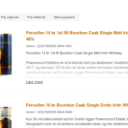
Pris stigende
Pris faldende
Mest populære
Fercullen 14 år 1st fill Bourbon Cask Single Malt I
46%
Varenr.: 22227865395-9844-9461
Fercullen 14 år 1st fill Bourbon Cask Single Malt Irish Whiskey
Powerscourt Distillery er et af Irlands helt nye destillerier. Destilleri
2017, og allerede i 2018 blev de første dråber fra kedlen destiller
minutters kørsel, syd for Dublin, ligger Powerscourt Estate, hvor dest
Både Ejendommen og destilleriet er ejet af Slazenger-familien. Po
Læs mere
ofte beskrevet som juvelen "The Garden Country" i Wicklow, er et 
historisk sted. National Geographic har kåret Powerscourt Estate,
hektar have, og Sugarloaf Mountain i baggrunden, som en af de tre 
verden. Powerscourt sælger de en række destilleriet Single Malts,
Blended Irish Whiskeys, under mærket Fercullen.
Fercullen 10 år Bourbon Cask Single Grain Irish W
Efter 14 års lagring på 1st fill Bourbon Barrels, er denne skønne F
Varenr.: 22227865395-9844-9460
Single Malt Irish Whiskey skabt af Powerscourt, som samme me
Kun 30 minutters kørsel syd for Dublin ligger Powerscourt Estate, 
har udviklet den prisvindende serie "Fercullen". Hver af disse whisk
Geographic som en af verdens smukkeste haver, og her destillere
ved anvendelse af whisky, som Noel og hans team tidligere har p