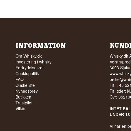
INFORMATION
KUND
Om Whisky.dk
Whisky.dk 
Investering i whisky
Vejstruprød
Fortrydelsesret
6093 Sjølu
Cookiepolitik
www.whisky
FAQ
ordre@whis
Ønskeliste
Tlf. +45 5
Nyhedsbrev
Tlf. tider: k
Butikken
Cvr: 35210
Trustpilot
Vilkår
INTET SA
UNDER 18
Vi har en 