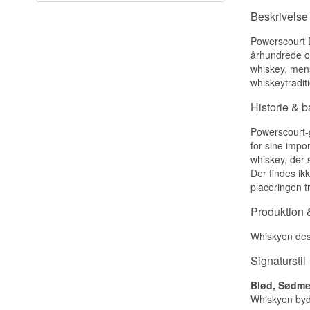
Beskrivelse
Powerscourt D
århundrede og
whiskey, mens
whiskeytraditi
Historie & 
Powerscourt-g
for sine impo
whiskey, der 
Der findes ik
placeringen t
Produktion &
Whiskyen dest
Signaturstil
Blød, Sødme
Whiskyen byde