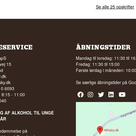
Se alle 25 opskrifter
ESERVICE
ÅBNINGSTIDER
ApS
Mandag til torsdag: 11:30 til 16
vej 15
Fredag: 11:30 til 15:00
nd
Første lørdag i måneden: 10:00 
.dk
ky.dk
Se særlige åbningstider på
Goo
210 6093
l. 8:15 - 11:00
040
LG AF ALKOHOL TIL UNGE
 ÅR
bedømmelse på