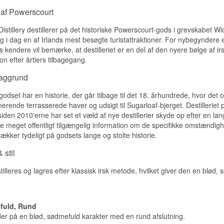
 af Powerscourt
Specifikationer
istillery destillerer på det historiske Powerscourt-gods i grevskabet Wic
Navn: Fercullen 10 år
Destilleri:
Powerscourt
 i dag en af Irlands mest besøgte turistattraktioner. For nybegyndere 
Region/Land: County Wicklow, Irland
 kendere vil bemærke, at destilleriet er en del af den nyere bølge af irs
Type: Single Grain Irish Whiskey
on efter årtiers tilbagegang.
Alder: 10 år
ABV: 40 %
baggrund
Størrelse: 70 CL
Fadtype: Amerikansk white oak & friske bourbonfade
odset har en historie, der går tilbage til det 18. århundrede, hvor det
EAN nr.: 5391533850039
nerende terrasserede haver og udsigt til Sugarloaf-bjerget. Destilleriet
Smagsprofil
siden 2010'erne har set et væld af nye destillerier skyde op efter en la
ke meget offentligt tilgængelig information om de specifikke omstændig
Kornsød · Vaniljepræget · Blød · Rund · Mild
rækker tydeligt på godsets lange og stolte historie.
Vidste du at?
 stil
Powerscourt Estate, hvor Fercullen destilleres, er af National Ge
illeres og lagres efter klassisk irsk metode, hvilket giver den en blød, 
en af de tre flotteste haver i verden, takket være sine 47 hektar 
Mountain i baggrunden.
Se hele vores udvalg af
Powerscourt
fuld, Rund
r på en blød, sødmefuld karakter med en rund afslutning.