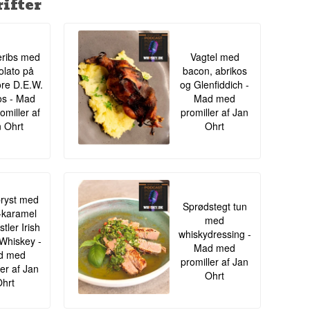
ifter
ribs med
Vagtel med
lato på
bacon, abrikos
re D.E.W.
og Glenfiddich -
s - Mad
Mad med
omiller af
promiller af Jan
 Ohrt
Ohrt
ryst med
Sprødstegt tun
-karamel
med
tler Irish
whiskydressing -
Whiskey -
Mad med
d med
promiller af Jan
ler af Jan
Ohrt
hrt