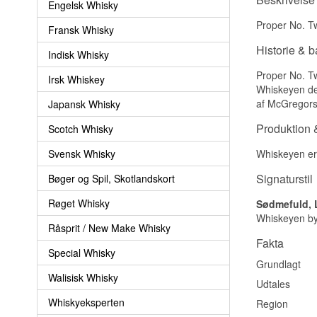
Engelsk Whisky
Proper No. T
Fransk Whisky
Historie & 
Indisk Whisky
Proper No. Tw
Irsk Whiskey
Whiskeyen des
af McGregors 
Japansk Whisky
Produktion &
Scotch Whisky
Svensk Whisky
Whiskeyen er 
Signaturstil
Bøger og Spil, Skotlandskort
Røget Whisky
Sødmefuld, 
Whiskeyen byd
Råsprit / New Make Whisky
Fakta
Special Whisky
Grundlagt
Walisisk Whisky
Udtales
Whiskyeksperten
Region