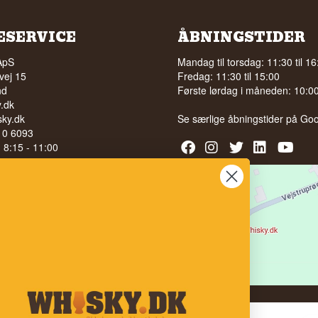
ESERVICE
ÅBNINGSTIDER
ApS
Mandag til torsdag: 11:30 til 16
vej 15
Fredag: 11:30 til 15:00
nd
Første lørdag i måneden: 10:00 
.dk
ky.dk
Se særlige åbningstider på
Goo
210 6093
l. 8:15 - 11:00
040
LG AF ALKOHOL TIL UNGE
 ÅR
bedømmelse på
 100% på Facebook
stjerner på Google