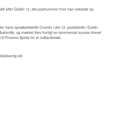
ldt efter Dublin 12, det postnummer hvor han voksede op.
 hans opvækstdistrikt Crumlin i det 12. postdistrikt i Dublin.
Bushmills, og mærket blev hurtigt en kommerciel succes drevet
l Proximo Spirits for et milliardbeløb.
ailvenlig stil.
mmer hvor Conor