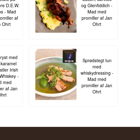
re D.E.W.
og Glenfiddich -
s - Mad
Mad med
omiller af
promiller af Jan
 Ohrt
Ohrt
ryst med
Sprødstegt tun
-karamel
med
tler Irish
whiskydressing -
Whiskey -
Mad med
d med
promiller af Jan
ler af Jan
Ohrt
hrt