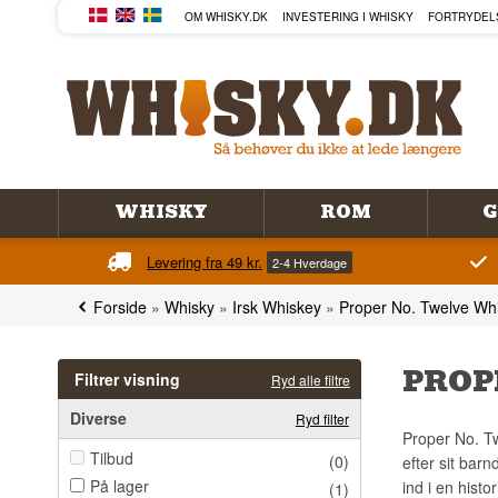
OM WHISKY.DK
INVESTERING I WHISKY
FORTRYDEL
WHISKY
ROM
G
Levering fra 49 kr.
2-4 Hverdage
Forside
»
Whisky
»
Irsk Whiskey
»
Proper No. Twelve Wh
PROP
Filtrer visning
Ryd alle filtre
Diverse
Ryd filter
Proper No. Tw
Tilbud
(0)
efter sit bar
På lager
ind i en hist
(1)