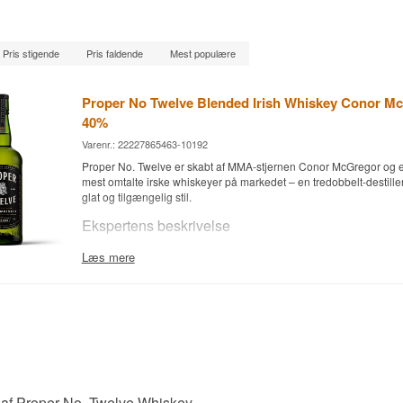
Pris stigende
Pris faldende
Mest populære
Proper No Twelve Blended Irish Whiskey Conor 
40%
Varenr.: 22227865463-10192
Proper No. Twelve er skabt af MMA-stjernen Conor McGregor og er
mest omtalte irske whiskeyer på markedet – en tredobbelt-destill
glat og tilgængelig stil.
Ekspertens beskrivelse
Proper No. Twelve er en Blended Irish Whiskey, aftappet ved 40 %
Læs mere
Whiskeyen er tredobbelt destilleret og sammensat af en ultra-glat
grain- og single malt-whiskey. Navnet er en hyldest til McGregor
Crumlin i Dublin, hvor postnummeret er "Dublin 12". Smagen er bl
vanilje, honning og ristet træ, der giver en rig kompleksitet i efter
Smagsnoter
Næse
 af Proper No. Twelve Whiskey