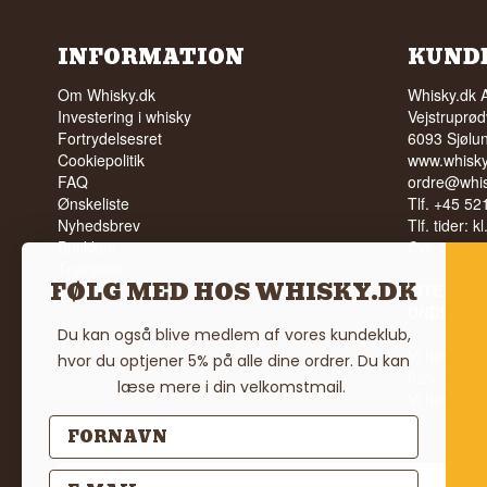
INFORMATION
KUND
Om Whisky.dk
Whisky.dk 
Investering i whisky
Vejstruprød
Fortrydelsesret
6093 Sjølu
Cookiepolitik
www.whisky
FAQ
ordre@whis
Ønskeliste
Tlf. +45 5
Nyhedsbrev
Tlf. tider: k
Butikken
Cvr: 35210
Trustpilot
FØLG MED HOS WHISKY.DK
Vilkår
INTET SA
UNDER 18
Du kan også blive medlem af vores kundeklub,
Vi har en 
hvor du optjener 5% på alle dine ordrer. Du kan
92% ud af
læse mere i din velkomstmail.
Vi har 4,8 