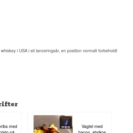
hiskey i USA i sit lanceringsår, en position normalt forbeholdt
ifter
ribs med
Vagtel med
lato på
bacon, abrikos