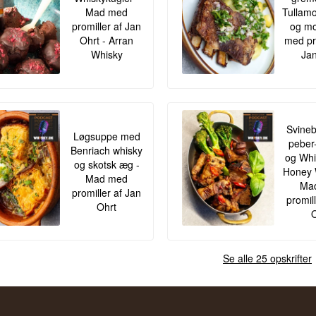
Mad med
Tullamo
promiller af Jan
og mo
Ohrt - Arran
med pr
Whisky
Jan
Svineb
Løgsuppe med
peber
Benriach whisky
og Whis
og skotsk æg -
Honey 
Mad med
Ma
promiller af Jan
promil
Ohrt
O
Se alle 25 opskrifter