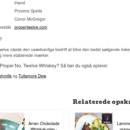
Irland
McGregor voksede op.
Se hele vores udvalg af
irsk whiskey
Proximo Spirits
Conor McGregor
meside
propertwelve.com
?
elve nåede den usædvanlige bedrift at blive den bedst sælgende irske w
og mere etablerede mærker.
 Proper No. Twelve Whiskey? Så bør du også opleve:
hmills
og
Tullamore Dew
.
Relaterede opskr
Arran Chokolade
Lamme
Whiskykugler -
gremo