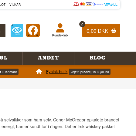
LOT
VILKÅR
0
0,00 DKK
Kundeklub
ØL
ANDET
BLOG
Fysisk butik
et i Danmark
Vejstruprødvej 15 i Sjølund
 så selvsikker som ham selv. Conor McGregor opkaldte brandet
nergi, han er kendt for i ringen. Det er irsk whiskey pakket