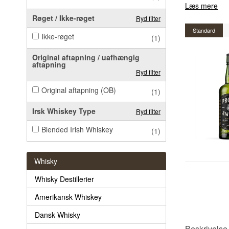
Læs mere
Røget / Ikke-røget
Ryd filter
Standard
Ikke-røget
(1)
Original aftapning / uafhængig
aftapning
Ryd filter
Original aftapning (OB)
(1)
Irsk Whiskey Type
Ryd filter
Blended Irish Whiskey
(1)
Whisky
Whisky Destillerier
Amerikansk Whiskey
Dansk Whisky
Beskrivelse