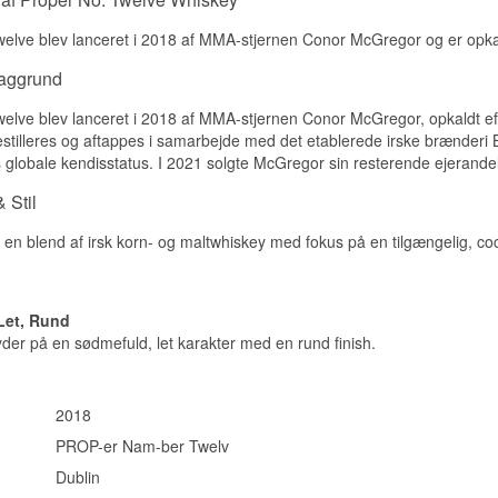
Vanilje og honning.
welve blev lanceret i 2018 af MMA-stjernen Conor McGregor og er opka
Smag
baggrund
Blød og glat, med toner af honning og let ristet træ.
elve blev lanceret i 2018 af MMA-stjernen Conor McGregor, opkaldt efter
Eftersmag
tilleres og aftappes i samarbejde med det etablerede irske brænderi 
globale kendisstatus. I 2021 solgte McGregor sin resterende ejerandel ti
Rig og kompleks.
Specifikationer
 Stil
Navn: Proper No. Twelve
en blend af irsk korn- og maltwhiskey med fokus på en tilgængelig, cockt
Destilleri: Proper No. Twelve / Conor McGregor
Region/Land: Irland
Type: Blended Irish Whiskey
ABV: 40 %
Let, Rund
Størrelse: 70 CL
er på en sødmefuld, let karakter med en rund finish.
Andet: Skabt af MMA-udøveren Conor McGregor
Smagsprofil
2018
Blød · Honningsød · Vaniljepræget · Ristet træ · Tilgængelig
PROP-er Nam-ber Twelv
Vidste du at?
Dublin
Navnet Proper No. Twelve er en hyldest til Dublin 12, det postnu