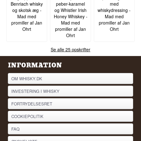
Benriach whisky
peber-karamel
med
og skotsk æg -
og Whistler Irish
whiskydressing -
Mad med
Honey Whiskey -
Mad med
promiller af Jan
Mad med
promiller af Jan
Ohrt
promiller af Jan
Ohrt
Ohrt
Se alle 25 opskrifter
INFORMATION
OM WHISKY.DK
INVESTERING I WHISKY
FORTRYDELSESRET
COOKIEPOLITIK
FAQ