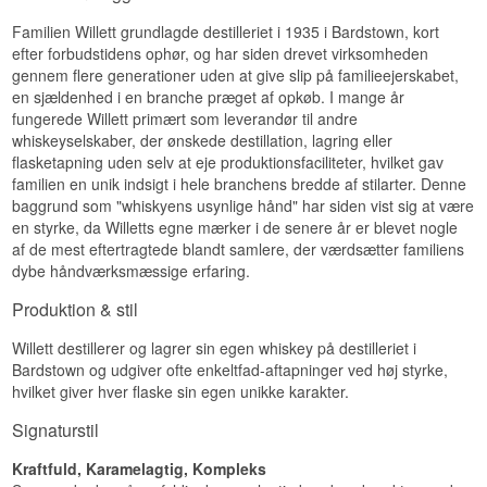
Bourbon Whiskey
Destilleri:
Willett Distillery
Familien Willett grundlagde destilleriet i 1935 i Bardstown, kort
Region/Land: Bardstown, Kentucky, USA
efter forbudstidens ophør, og har siden drevet virksomheden
Type: Kentucky Straight Bourbon Whiskey
gennem flere generationer uden at give slip på familieejerskabet,
ABV: 45 %
en sjældenhed i en branche præget af opkøb. I mange år
Størrelse: 70 CL
fungerede Willett primært som leverandør til andre
Smagsprofil
whiskeyselskaber, der ønskede destillation, lagring eller
flasketapning uden selv at eje produktionsfaciliteter, hvilket gav
Blød · Sødmefyldt · Rund · Karamelagtig
familien en unik indsigt i hele branchens bredde af stilarter. Denne
Se hele vores udvalg af
Willett
baggrund som "whiskyens usynlige hånd" har siden vist sig at være
en styrke, da Willetts egne mærker i de senere år er blevet nogle
af de mest eftertragtede blandt samlere, der værdsætter familiens
dybe håndværksmæssige erfaring.
Produktion & stil
Willett destillerer og lagrer sin egen whiskey på destilleriet i
Bardstown og udgiver ofte enkeltfad-aftapninger ved høj styrke,
hvilket giver hver flaske sin egen unikke karakter.
Signaturstil
Kraftfuld, Karamelagtig, Kompleks