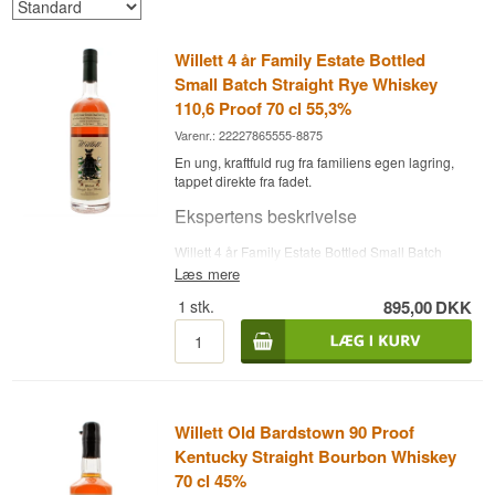
Willett 4 år Family Estate Bottled
Small Batch Straight Rye Whiskey
110,6 Proof 70 cl 55,3%
Varenr.: 22227865555-8875
En ung, kraftfuld rug fra familiens egen lagring,
tappet direkte fra fadet.
Ekspertens beskrivelse
Willett 4 år Family Estate Bottled Small Batch
Straight Rye Whiskey er tappet i et lille batch
Læs mere
direkte fra familiens egne lagre uden fortynding,
1
stk.
895,00
DKK
aftappet ved 55,3 %. Willett Distilling Company
blev grundlagt i 1936 af brødrene Thompson og
Johnny Willett, som byggede destilleriet på
familiens gård i Bardstown og brændte det første
parti whisky 17. marts 1937. Familiens rødder i
amerikansk destillation går helt tilbage til 1792,
da William Willett Jr. slog sig ned i Nelson
Willett Old Bardstown 90 Proof
County, og destilleriet er i dag stadig familieejet
Kentucky Straight Bourbon Whiskey
og -drevet af Thompson Willetts børnebørn.
70 cl 45%
Smagsnoter