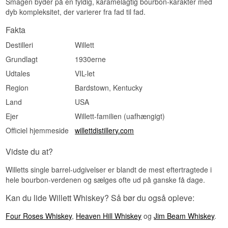
Smagen byder på en fyldig, karamelagtig bourbon-karakter med
dyb kompleksitet, der varierer fra fad til fad.
Fakta
Destilleri
Willett
Grundlagt
1930erne
Udtales
VIL-let
Region
Bardstown, Kentucky
Land
USA
Ejer
Willett-familien (uafhængigt)
Officiel hjemmeside
willettdistillery.com
Vidste du at?
Willetts single barrel-udgivelser er blandt de mest eftertragtede i
hele bourbon-verdenen og sælges ofte ud på ganske få dage.
Kan du lide Willett Whiskey? Så bør du også opleve:
Four Roses Whiskey
,
Heaven Hill Whiskey
og
Jim Beam Whiskey
.