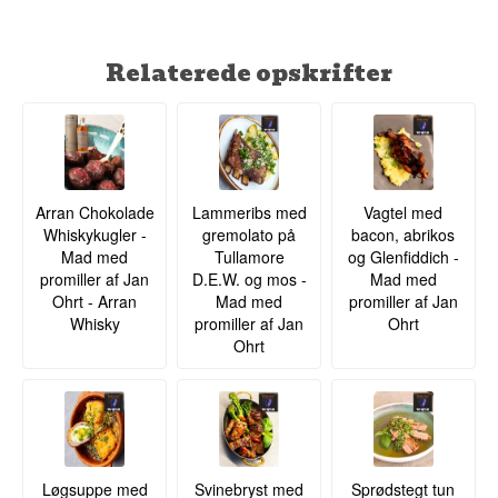
Relaterede opskrifter
Arran Chokolade
Lammeribs med
Vagtel med
Whiskykugler -
gremolato på
bacon, abrikos
Mad med
Tullamore
og Glenfiddich -
promiller af Jan
D.E.W. og mos -
Mad med
Ohrt - Arran
Mad med
promiller af Jan
Whisky
promiller af Jan
Ohrt
Ohrt
Løgsuppe med
Svinebryst med
Sprødstegt tun