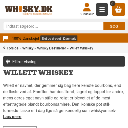
0
Kundeklub
100% Danskejet
Ejet og drevet i Danmark
Forside
»
Whisky
»
Whisky Destillerier
»
Willett Whiskey
Filtrer visning
WILLETT WHISKEY
Willett er navnet, der gemmer sig bag flere kendte bourbons, end
de fleste ved af. Familien har destilleret, lagret og tappet for andre,
mens deres eget navn stille og roligt er blevet et af de mest
eftertragtede blandt bourbonsamlere. Den ikoniske pot still-
formede flaske er i dag lige så genkendelig som whiskyen selv.
Læs mere