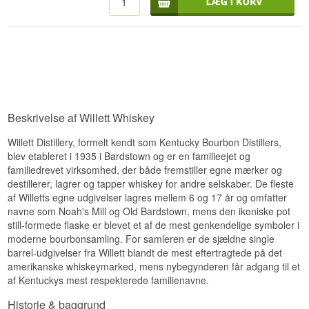
destilleriet på familiens gård i Bardstown og
let sødme.
brændte det første parti whisky 17. marts 1937.
Familiens rødder i amerikansk destillation går
Eftersmag
helt tilbage til 1792, da William Willett Jr. slog sig
ned i Nelson County, og destilleriet er i dag
Eftersmagen er medium lang, varm og rund.
stadig familieejet og -drevet af Thompson Willetts
Specifikationer
børnebørn.
Smagsnoter
Navn: Willett Pot Still Reserve Kentucky Straight
Bourbon Whiskey
Beskrivelse af Willett Whiskey
Destilleri:
Willett Distillery
Næse
Region/Land: Bardstown, Kentucky, USA
Willett Distillery, formelt kendt som Kentucky Bourbon Distillers,
Type: Kentucky Straight Bourbon Whiskey
Duften er blød med karamel, vanilje og et strejf
ABV: 47 %
blev etableret i 1935 i Bardstown og er en familieejet og
frugt.
Størrelse: 70 CL
familiedrevet virksomhed, der både fremstiller egne mærker og
Smag
destillerer, lagrer og tapper whiskey for andre selskaber. De fleste
Smagsprofil
af Willetts egne udgivelser lagres mellem 6 og 17 år og omfatter
Smagen byder på honning, brunt sukker og let
navne som Noah's Mill og Old Bardstown, mens den ikoniske pot
Blød · Vaniljepræget · Rund · Sødmefyldt
krydderi.
still-formede flaske er blevet et af de mest genkendelige symboler i
Se hele vores udvalg af
Willett
Eftersmag
moderne bourbonsamling. For samleren er de sjældne single
barrel-udgivelser fra Willett blandt de mest eftertragtede på det
Eftersmagen er medium lang, blød og rund.
amerikanske whiskeymarked, mens nybegynderen får adgang til et
Specifikationer
af Kentuckys mest respekterede familienavne.
Navn: Willett Kentucky Vintage Kentucky Straight
Historie & baggrund