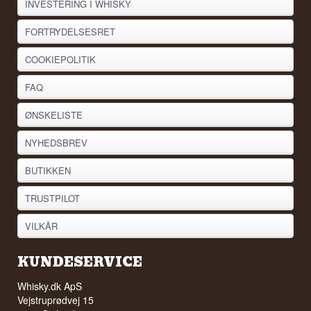
INVESTERING I WHISKY
FORTRYDELSESRET
COOKIEPOLITIK
FAQ
ØNSKELISTE
NYHEDSBREV
BUTIKKEN
TRUSTPILOT
VILKÅR
KUNDESERVICE
Whisky.dk ApS
Vejstruprødvej 15