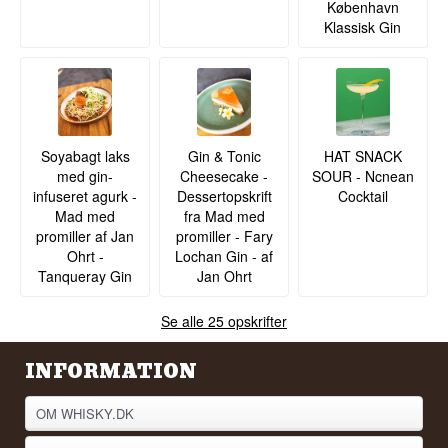
København
Klassisk Gin
Soyabagt laks
Gin & Tonic
HAT SNACK
med gin-
Cheesecake -
SOUR - Ncnean
infuseret agurk -
Dessertopskrift
Cocktail
Mad med
fra Mad med
promiller af Jan
promiller - Fary
Ohrt -
Lochan Gin - af
Tanqueray Gin
Jan Ohrt
Se alle 25 opskrifter
INFORMATION
OM WHISKY.DK