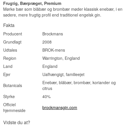
Frugtig, Bærpræget, Premium
Mørke bær som blåbær og brombær møder klassisk enebær, i en
sødere, mere frugtig profil end traditionel engelsk gin.
Fakta
Producent
Brockmans
Grundlagt
2008
Udtales
BROK-mens
Region
Warrington, England
Land
England
Ejer
Uafhængigt, familieejet
Enebær, blåbær, brombær, koriander og
Botanicals
citrus
Styrke
40%
Officiel
brockmansgin.com
hjemmeside
Vidste du at?