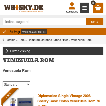
0
Kundeklub
100% Danskejet
Ejet og drevet i Danmark
Forside
»
Rom
»
Romproducerende Lande / Øer
»
Venezuela Rom
Filtrer visning
VENEZUELA ROM
Venezuela Rom
- 10%
Diplomatico Single Vintage 2008
Sherry Cask Finish Venezuela Rom 70