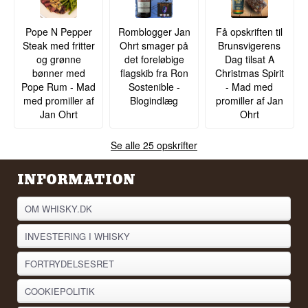
direkte til den dyreste flaske.
Region/Land: Venezuela
Type: Ron Extra Añejo
Se hele vores udvalg af
Pampero
Alder: 4-6 år
Pope N Pepper
Romblogger Jan
Få opskriften til
ABV: 40%
Steak med fritter
Ohrt smager på
Brunsvigerens
Størrelse: 70 CL
og grønne
det foreløbige
Dag tilsat A
Fadtype: Ex-Whisky og Ex-Bourbon
bønner med
flagskib fra Ron
Christmas Spirit
EAN nr.: 8028286000325
Pope Rum - Mad
Sostenible -
- Mad med
Serveringsforslag: I et snifferglas ved
stuetemperatur
med promiller af
Blogindlæg
promiller af Jan
Jan Ohrt
Ohrt
Smagsprofil
Kakao · Læder · Tobak · Rig · Fyldig
Se alle 25 opskrifter
Vidste du at?
INFORMATION
Den karakteristiske lædertaske, Pampero
Aniversario traditionelt sælges i, blev oprindeligt
OM WHISKY.DK
tænkt som en praktisk løsning til at beskytte
flasken under transport i det venezuelanske
højland, men er i dag blevet en
INVESTERING I WHISKY
varemærkebeskyttet del af flaskens identitet.
FORTRYDELSESRET
Se hele vores udvalg af
Pampero
COOKIEPOLITIK