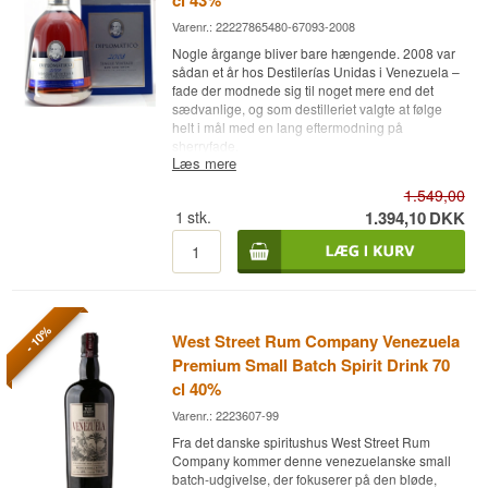
cl 43%
Varenr.: 22227865480-67093-2008
Nogle årgange bliver bare hængende. 2008 var
sådan et år hos Destilerías Unidas i Venezuela –
fade der modnede sig til noget mere end det
sædvanlige, og som destilleriet valgte at følge
helt i mål med en lang eftermodning på
sherryfade.
Læs mere
Ekspertens beskrivelse
1.549,00
Diplomatico Single Vintage 2008 Sherry Cask
1
stk.
1.394,10
DKK
Finish er en Venezuelansk Rom destilleret i 2008
og aftappet ved 43%.
Rommen hører til Diplomaticos Prestige Range,
hvor en Single Vintage kun udkommer de år, hvor
udvalgte fade fra ét enkelt destillationsår viser sig
- 10%
West Street Rum Company Venezuela
at have udviklet sig exceptionelt. Basis er
melasse fra sukkerrør, og en del af rommens
Premium Small Batch Spirit Drink 70
vægt kommer fra destilleriets signaturmetode –
cl 40%
batch kettle-destillation på potstill – som giver en
tungere, mere olieret rom end de fleste column
Varenr.: 2223607-99
still-baserede rom.
Fra det danske spiritushus West Street Rum
Company kommer denne venezuelanske small
Efter 12 års modning i en kombination af ex-
batch-udgivelse, der fokuserer på den bløde,
bourbonfade, ex-single malt whiskyfade og nye