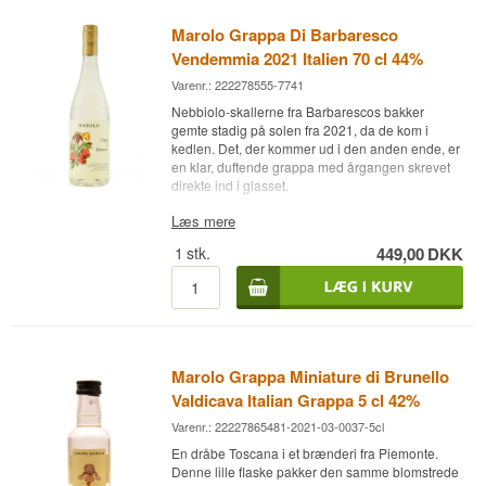
Marolo Grappa Di Barbaresco
Vendemmia 2021 Italien 70 cl 44%
Varenr.: 222278555-7741
Nebbiolo-skallerne fra Barbarescos bakker
gemte stadig på solen fra 2021, da de kom i
kedlen. Det, der kommer ud i den anden ende, er
en klar, duftende grappa med årgangen skrevet
direkte ind i glasset.
Ekspertens beskrivelse
Læs mere
1
stk.
449,00
DKK
Marolo Grappa Di Barbaresco Vendemmia 2021
er en italiensk grappa destilleret af presserester
fra Nebbiolo-druer fra Barbaresco i Piemonte,
aftappet ved 44% ABV.
Grappaen kommer fra et destilleri, der siden
1977 har specialiseret sig i at destillere
Marolo Grappa Miniature di Brunello
presserester fra enkelte druesorter og vinmarker
frem for at blande dem sammen. Presseresterne
Valdicava Italian Grappa 5 cl 42%
fra 2021-høsten er brændt i små bain-marie-
Varenr.: 22227865481-2021-03-0037-5cl
anlæg, hvor kedlen opvarmes indirekte via et
vandbad, så de skrøbelige aromastoffer i
En dråbe Toscana i et brænderi fra Piemonte.
skallerne ikke bliver brændt væk.
Denne lille flaske pakker den samme blomstrede