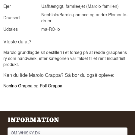
Ejer
Uafhængigt, familieejet (Marolo-familien)
Nebbiolo/Barolo-pomace og andre Piemonte-
Druesort
druer
Udtales
ma-RO-lo
Vidste du at?
Marolo grundlagde sit destilleri i et forsøg på at redde grappaens
ry som håndværk, efter kategorien var faldet til et rent industrielt
produkt.
Kan du lide Marolo Grappa? Så bør du også opleve:
Nonino Grappa
og
Poli Grappa
.
INFORMATION
OM WHISKY.DK