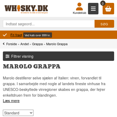
0
Kundeklub
100% Danskejet
Ejet og drevet i Danmark
Forside
»
Andet
»
Grappa
»
Marolo Grappa
Filtrer visning
MAROLO GRAPPA
Marolo destillerer selve sjælen af Italien: vinen, forvandlet til
grappa. I samarbejde med nogle af landets fineste vinhuse fra
UNESCO-beskyttede vinregioner skabes en grappa, der fejrer
enkeltdruen frem for blandingen.
Læs mere