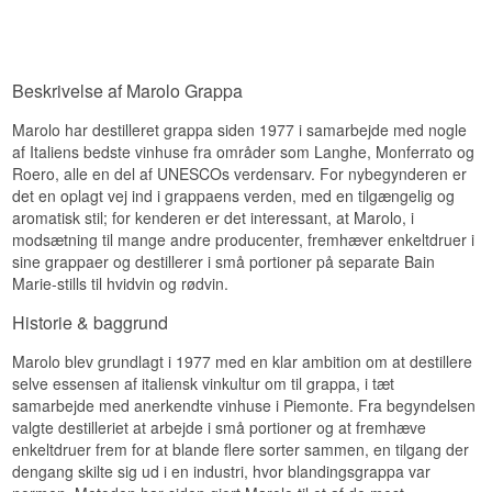
vinmarken gennem gæring og presning, og
Frisk · Kirsebær · Tør · Krydret · Ungdommelig
Smagen er fyldig og krydret med kakao og en let,
Marolo destillerer presseresterne skånsomt i
rund sødme fra fadet.
bain-marie-anlæg for at bevare mest muligt af
Vidste du at?
den naturlige parfume.
Eftersmag
Beskrivelse af Marolo Grappa
Barbera er den mest plantede røde drue i
Grappaen hviler på rustfrit stål og forbliver derfor
Piemonte, men bruges langt oftere til vin end til
klar og ufarvet, hvilket understreger den friske,
Eftersmagen er lang og varm med et strejf af træ
Marolo har destilleret grappa siden 1977 i samarbejde med nogle
grappa - langt de fleste af regionens
blomstrede karakter frem for at tilføje smag fra
og krydderi, der holder sig længe.
af Italiens bedste vinhuse fra områder som Langhe, Monferrato og
navnkundige grappaer laves i stedet af Nebbiolo
træ.
Roero, alle en del af UNESCOs verdensarv. For nybegynderen er
Specifikationer
fra Barolo eller Barbaresco.
Smagsnoter
det en oplagt vej ind i grappaens verden, med en tilgængelig og
Se hele vores udvalg af
Marolo Grappa
Navn: Marolo Grappa Miniature di Barolo
aromatisk stil; for kenderen er det interessant, at Marolo, i
Fadlagret
Næse
modsætning til mange andre producenter, fremhæver enkeltdruer i
Destilleri:
Marolo
sine grappaer og destillerer i små portioner på separate Bain
Region/Land: Piemonte, Italien
Duften er intens og blomstret med et tydeligt strejf
Marie-stills til hvidvin og rødvin.
Type: Italiensk Grappa
af muscatdrue og ferskenblomst.
ABV: 42%
Historie & baggrund
Smag
Størrelse: 5 CL
Fadtype: Egetræsfade
Marolo blev grundlagt i 1977 med en klar ambition om at destillere
Smagen er blød og aromatisk med antydning af
EAN nr.: 609750514135
hvid chokolade og ferskensødme.
Serveringsforslag: Serveres som digestif i et lille
selve essensen af italiensk vinkultur om til grappa, i tæt
glas, gerne let afkølet
samarbejde med anerkendte vinhuse i Piemonte. Fra begyndelsen
Eftersmag
valgte destilleriet at arbejde i små portioner og at fremhæve
Smagsprofil
enkeltdruer frem for at blande flere sorter sammen, en tilgang der
Eftersmagen er kort og ren med en let
dengang skilte sig ud i en industri, hvor blandingsgrappa var
Fadpræget · Varm · Krydret · Rund · Vaniljesød
peberkrydret afslutning.