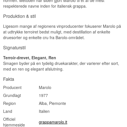
normen. Metoden har siden gjort Marolo til et af de mest
Vidste du at?
Specifikationer
respekterede navne inden for italiensk grappa.
Da Marolo i 1980 lancerede sin første fadlagrede
Navn: Marolo Grappa Miniature di Moscato
Produktion & stil
grappa hvilende på små akacietræsfade, var det
Destilleri:
Marolo
et af de tidligste eksempler på fadlagret grappa i
Region/Land: Piemonte, Italien
Ligesom mange af regionens vinproducenter fokuserer Marolo på
Italien og ændrede opfattelsen af grappa som en
Type: Italiensk Grappa
at udtrykke terroiret bedst muligt, med destillation af enkelte
rå bondedrik.
ABV: 42%
Størrelse: 5 CL
druesorter og enkelte cru fra Barolo-området.
Se hele vores udvalg af
Marolo Grappa
EAN nr.: 609750514036
Serveringsforslag: Serveres kold som aperitif
Signaturstil
eller til lette desserter
Terroir-drevet, Elegant, Ren
Smagsprofil
Smagen byder på en tydelig druekarakter, der varierer efter sort,
med en ren og elegant afslutning.
Blomstret · Aromatisk · Blød · Ferskenagtig · Let
Vidste du at?
Fakta
Producent
Marolo
Muscatdruens duft er så kraftig, at den er en af
meget få druesorter, hvor man tydeligt kan
Grundlagt
1977
genkende selve druesmagen i den færdige
grappa - de fleste andre druer mister langt mere
Region
Alba, Piemonte
af deres oprindelige aroma undervejs i
Land
Italien
processen.
Officiel
Se hele vores udvalg af
Marolo Grappa
grappamarolo.it
hjemmeside