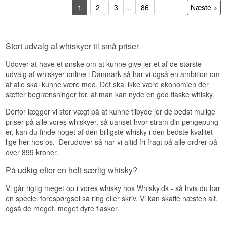
Alder: 34 år
mørk chokolade og modne stenfrugter.
1
2
3
...
86
Næste »
Springbank er destilleriet, whiskynørder taler om
ABV: 52%
Bourbonfadets seks år har blødgjort kanterne og
med sænket stemme, beliggende i
Størrelse: 70 CL
tilført vanilje og ristet egetræ.
Campbeltown, det lille whiskydistrikt der engang
Fadtype: 2nd Fill Puncheon #103260A
havde over 30 destillerier og nu kun har tre
Ikke koldfiltreret: Ja
Eftersmag
tilbage. Springbank er den eneste destilleri i
Naturlig farve: Ja
Stort udvalg af whiskyer til små priser
Skotland, der stadig gør det hele selv – fra
Destilleret: 29.11.1991
Lang, salt og let tør, med en afsluttende
maltning på gulvet til aftapning. Med kun 1.180
Antal flasker: 275
Udover at have et ønske om at kunne give jer et af de største
antydning af krydret ingefær og en vedholdende
flasker på verdensplan og en fadkombination på
Edition: Curators Cut Edition
røgethed.
udvalg af whiskyer online i Danmark så har vi også en ambition om
80 % bourbon, 10 % sherry og 10 % rødvin, er
at alle skal kunne være med. Det skal ikke være økonomien der
dette en tidlig del af en serie, der meget vel kan
Smagsprofil
Specifikationer
blive en fast, eftertragtet årlig tradition.
sætter begrænsninger for, at man kan nyde en god flaske whisky.
Cremet · Vanilje · Nøddet · Blød · Meget moden
Navn: Springbank 26 år Single Cask Juuls 100
Smagsnoter
Derfor lægger vi stor vægt på at kunne tilbyde jer de bedst mulige
Års Jubilæum Vintage 1999
Investeringspotentiale
priser på alle vores whiskyer, så uanset hvor stram din pengepung
Destilleri:
Springbank
Næse
Aftapper: Juuls
er, kan du finde noget af den billigste whisky i den bedste kvalitet
Højt. Fireogtredive år, et lukket destilleri og et
Region/Land: Campbeltown, Skotland
lige her hos os. Derudover så har vi altid fri fragt på alle ordrer på
Tørret ananas og mango møder moden melon og
oplag på 275 flasker. Gamle Cambus-fade er
Type: Campbeltown Single Malt Scotch Whisky
over 899 kroner.
honning, med den jordnære, gammeldags
blandt de mest efterspurgte inden for kornwhisky.
Alder: 26 år
Springbank-karakter og et strejf af sandeltræ
ABV: 44,1 %
Vidste du at?
På udkig efter en helt særlig whisky?
under det hele.
Størrelse: 70 CL
Fadtype: Første fyldning sherryfad efterfulgt af
Et puncheon rummer typisk omkring 500 liter
Smag
Vi går rigtig meget op i vores whisky hos Whisky.dk - så hvis du har
genfyldt bourbonfad
ligesom et butt, men er kortere og bredere.
en speciel forespørgsel så ring eller skriv. Vi kan skaffe næsten alt,
Aftappet: Januar 2026
Formen giver et andet forhold mellem træ og
Karamelliseret citronmarengs og en cremet
også de meget, meget dyre flasker.
Antal flasker: 108
væske, og fadtypen bruges oftere til rom end til
konsistens, der minder om vaniljecreme. Mango
Edition: Juuls 100 Års Jubilæum
whisky.
og ananas vender tilbage, denne gang omgivet
EAN nr.: 610854012304