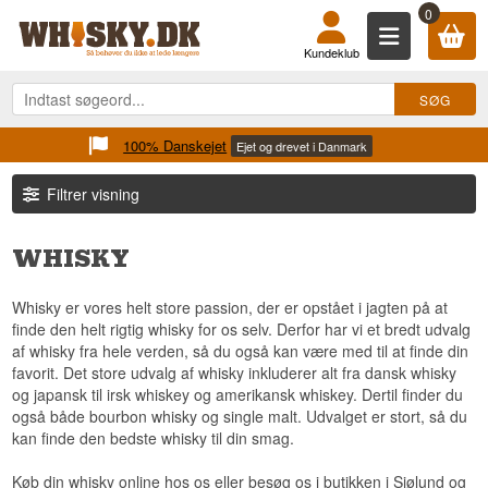
0
Kundeklub
100% Danskejet
Ejet og drevet i Danmark
Filtrer visning
WHISKY
Whisky er vores helt store passion, der er opstået i jagten på at
finde den helt rigtig whisky for os selv. Derfor har vi et bredt udvalg
af whisky fra hele verden, så du også kan være med til at finde din
favorit. Det store udvalg af whisky inkluderer alt fra dansk whisky
og japansk til irsk whiskey og amerikansk whiskey. Dertil finder du
også både bourbon whisky og single malt. Udvalget er stort, så du
kan finde den bedste whisky til din smag.
Køb din whisky online hos os eller besøg os i butikken i Sjølund og