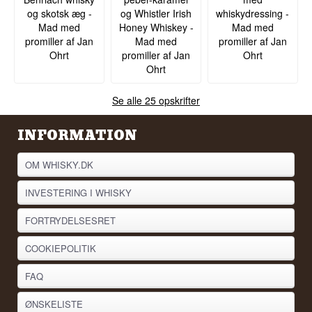
og skotsk æg -
og Whistler Irish
whiskydressing -
Højt – officielle Springbank-aftapninger med lang
Mad med
Honey Whiskey -
Mad med
lagring og lave flaskeantal handler traditionelt til
promiller af Jan
Mad med
promiller af Jan
flere gange deres oprindelige udsalgspris kort
Ohrt
promiller af Jan
Ohrt
efter lancering, og efterspørgslen efter
Ohrt
destilleriets ældre udgivelser er kun steget de
seneste år.
Se alle 25 opskrifter
Vidste du at?
Springbank er den eneste destilleri i Skotland,
INFORMATION
der udfører 100 % af produktionsprocessen på
egen matrikel, og de destillerer deres whisky "to-
og-en-halv gang", en teknik ingen andre
OM WHISKY.DK
destillerier bruger.
INVESTERING I WHISKY
Se hele vores udvalg af
Springbank
Lyt til vores podcast:
FORTRYDELSESRET
COOKIEPOLITIK
FAQ
ØNSKELISTE