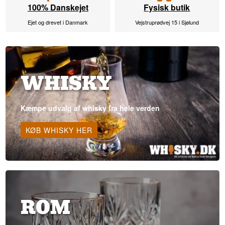
100% Danskejet
Fysisk butik
Ejet og drevet i Danmark
Vejstruprødvej 15 i Sjølund
WHISKY
Kæmpe udvalg af whisky fra hele verden
KØB WHISKY HER
ROM