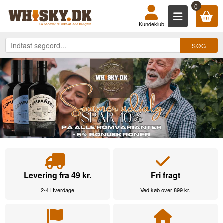
KØB DIN WHISKY, ROM, GIN, COGN
0
Kundeklub
Levering fra 49 kr.
Fri fragt
2-4 Hverdage
Ved køb over 899 kr.