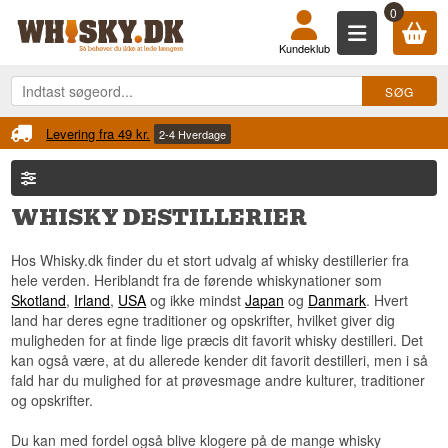
0
Kundeklub
Fri fragt
Ved køb over 899 kr.
WHISKY DESTILLERIER
Hos Whisky.dk finder du et stort udvalg af whisky destillerier fra
hele verden. Heriblandt fra de førende whiskynationer som
Skotland
,
Irland
,
USA
og ikke mindst
Japan
og
Danmark
. Hvert
land har deres egne traditioner og opskrifter, hvilket giver dig
muligheden for at finde lige præcis dit favorit whisky destilleri. Det
kan også være, at du allerede kender dit favorit destilleri, men i så
fald har du mulighed for at prøvesmage andre kulturer, traditioner
og opskrifter.
Du kan med fordel også blive klogere på de mange whisky