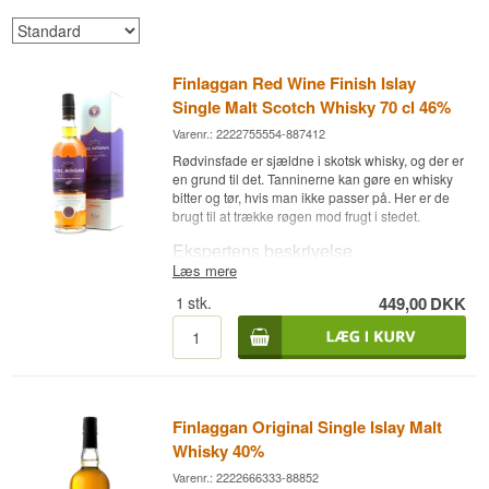
Finlaggan Red Wine Finish Islay
Single Malt Scotch Whisky 70 cl 46%
Varenr.: 2222755554-887412
Rødvinsfade er sjældne i skotsk whisky, og der er
en grund til det. Tanninerne kan gøre en whisky
bitter og tør, hvis man ikke passer på. Her er de
brugt til at trække røgen mod frugt i stedet.
Ekspertens beskrivelse
Læs mere
Finlaggan Red Wine Finish er en Islay Single
1
stk.
449,00
DKK
Malt Scotch Whisky først lagret på bourbonfad og
derefter eftermodnet på rødvinsfad, aftappet ved
46 %.
Malten kommer fra et unavngivet Islay-destilleri,
og The Vintage Malt Whisky Company har flyttet
den over på rødvinsfade til sidst. Hvor et
Finlaggan Original Single Islay Malt
portvinsfad giver sød, koncentreret frugt, giver
rødvinsfadet noget tørrere og mere drueagtigt —
Whisky 40%
blomme, bær og en let tanninkant, som holder
Varenr.: 2222666333-88852
sødmen på plads.