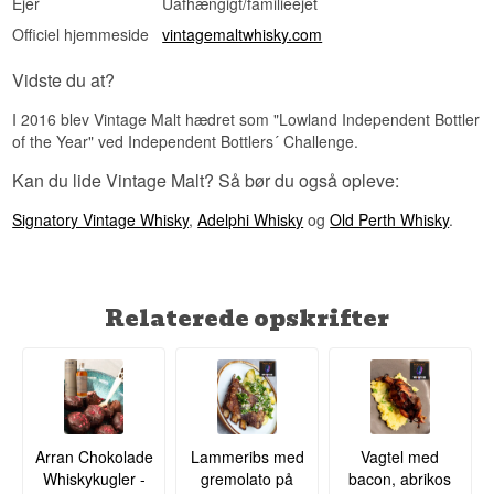
Ejer
Uafhængigt/familieejet
Officiel hjemmeside
vintagemaltwhisky.com
Vidste du at?
I 2016 blev Vintage Malt hædret som "Lowland Independent Bottler
of the Year" ved Independent Bottlers´ Challenge.
Kan du lide Vintage Malt? Så bør du også opleve:
Signatory Vintage Whisky
,
Adelphi Whisky
og
Old Perth Whisky
.
Relaterede opskrifter
Arran Chokolade
Lammeribs med
Vagtel med
Whiskykugler -
gremolato på
bacon, abrikos