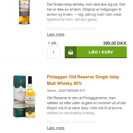
Der findes Islay-whisky, man skal øve sig på. Det
Resultatet er den mest frugtdrevne af Finlaggan-
her er ikke en af dem. Original er indgangen til
finisherne, men også den, hvor røgen får lov at
serien og til øen — røg, salt og malt i den mest
blive i forgrunden. Den er tappet ved 46 % uden
ligefremme form, det kan gøres.
koldfiltrering og uden farvetilsætning.
Ekspertens beskrivelse
Smagsnoter
Læs mere
Finlaggan Original er en Islay Single Malt Scotch
Næse
1
stk.
399,00
DKK
Whisky lagret på bourbonfad og aftappet ved 40
%.
Dejlig tørverøg med søde røde bær, tørret frugt,
Malten kommer fra et unavngivet Islay-destilleri,
eg og vanilje bagved.
og The Vintage Malt Whisky Company fra
Smag
Glasgow står for aftapningen. Det er en model,
hvor destilleriet sælger fade videre uden at ville
Finlaggan Old Reserve Single Islay
Saltet og røget med noter af søde frugter,
have sit navn på etiketten — til gengæld får man
blommemarmelade, røde druer,
en malt fra øen til en langt mere ligefrem hylde
Malt Whisky 40%
appelsinmarmelade og bær.
end de officielle udgaver.
Varenr.: 22227865426-613
Bourbonfadene giver den lyse ramme, og de 40
Eftersmag
Old Reserve er den af Finlagganerne, man
% holder den let. Det er ikke en whisky, der
rækker ud efter uden at gøre et nummer ud af det.
forsøger at imponere. Den forsøger at være en
Søde maltnoter og drueskind, mens bålrøgen
Røget nok til at være Islay, mild nok til at kunne
god Islay-dram, og det lykkes.
bliver hængende længe efter.
drikkes en almindelig onsdag.
Smagsnoter
Specifikationer
Ekspertens beskrivelse
Læs mere
Navn: Finlaggan Red Wine Finish
Næse
Finlaggan Old Reserve er en Islay Single Malt