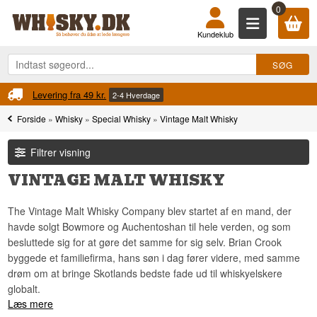
0
Kundeklub
Fri fragt
verdage
Ved køb over 899 kr.
Forside
»
Whisky
»
Special Whisky
»
Vintage Malt Whisky
Filtrer visning
VINTAGE MALT WHISKY
The Vintage Malt Whisky Company blev startet af en mand, der
havde solgt Bowmore og Auchentoshan til hele verden, og som
besluttede sig for at gøre det samme for sig selv. Brian Crook
byggede et familiefirma, hans søn i dag fører videre, med samme
drøm om at bringe Skotlands bedste fade ud til whiskyelskere
globalt.
Læs mere