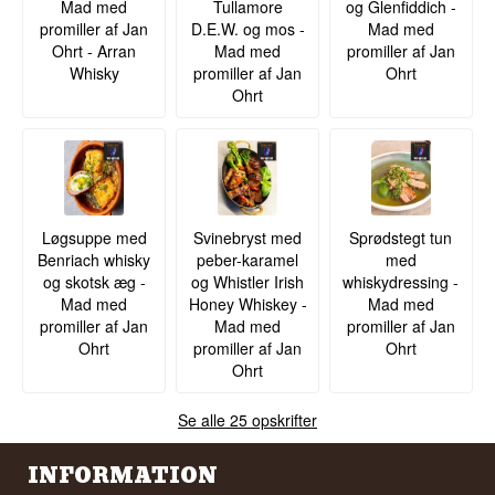
Mad med
Tullamore
og Glenfiddich -
promiller af Jan
D.E.W. og mos -
Mad med
Ohrt - Arran
Mad med
promiller af Jan
Whisky
promiller af Jan
Ohrt
Ohrt
Løgsuppe med
Svinebryst med
Sprødstegt tun
Benriach whisky
peber-karamel
med
og skotsk æg -
og Whistler Irish
whiskydressing -
Mad med
Honey Whiskey -
Mad med
promiller af Jan
Mad med
promiller af Jan
Ohrt
promiller af Jan
Ohrt
Ohrt
Se alle 25 opskrifter
INFORMATION