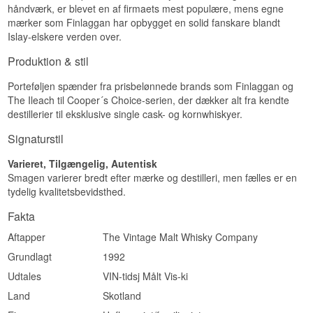
håndværk, er blevet en af firmaets mest populære, mens egne
Se hele vores udvalg af
Finlaggan
Specifikationer
mærker som Finlaggan har opbygget en solid fanskare blandt
Lyt til vores podcast:
Islay-elskere verden over.
Navn: Ileach Peaty Single Islay Malt Whisky
Aftapper:
The Vintage Malt Whisky Company
Produktion & stil
Region/Land: Islay, Skotland
Type: Single Islay Malt Whisky
Porteføljen spænder fra prisbelønnede brands som Finlaggan og
ABV: 40%
The Ileach til Cooper´s Choice-serien, der dækker alt fra kendte
Størrelse: 70 CL
EAN nr.: 5024720700007
destillerier til eksklusive single cask- og kornwhiskyer.
Smagsprofil
Signaturstil
Røget · Maritimt · Salt · Robust
Varieret, Tilgængelig, Autentisk
Vidste du at?
Smagen varierer bredt efter mærke og destilleri, men fælles er en
tydelig kvalitetsbevidsthed.
Navnet Ileach udtales "ii-lak" og bruges lokalt på
Islay til at beskrive en person, der er født og
Fakta
opvokset på øen – en hædersbetegnelse, som
Aftapper
The Vintage Malt Whisky Company
whiskyen har lånt for at signalere sin
tilhørsforhold til stedet frem for til et bestemt
Grundlagt
1992
destilleri.
Udtales
VIN-tidsj Målt Vis-ki
Se hele vores udvalg af
The Ileach
Land
Skotland