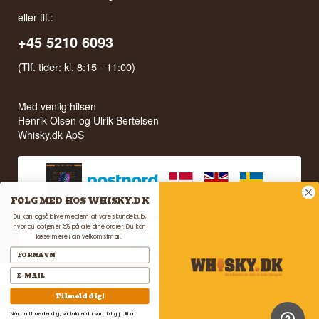
eller tlf.:
+45 5210 6093
(Tlf. tider: kl. 8:15 - 11:00)
Med venlig hilsen
Henrik Olsen og Ulrik Bertelsen
Whisky.dk ApS
FØLG MED HOS WHISKY.DK
Du kan også blive medlem af vores kundeklub,
hvor du optjener 5% på alle dine ordrer. Du kan
læse mere i din velkomstmail.
Tilmeld dig!
Når du tilmelder dig, så takker du samtidig ja til at