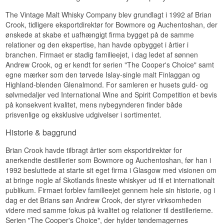
Røget · Tørvet · Maritimt · Sød · Medicinsk
Lang og vedholdende med en omsluttende
gennem årene – men uden aldersangivelse og
varme, der gradvist frigiver nuancer af mørk
The Vintage Malt Whisky Company blev grundlagt i 1992 af Brian
uden navngivet kilde lever flasken udelukkende
Vidste du at?
chokolade og krydderier.
af sin egen smag.
Crook, tidligere eksportdirektør for Bowmore og Auchentoshan, der
ønskede at skabe et uafhængigt firma bygget på de samme
Specifikationer
The Vintage Malt Whisky Company ejer flere
Stilen er klassisk Islay: robust, tørveret og
relationer og den ekspertise, han havde opbygget i årtier i
mærker, der alle dækker over navnløse
maritim, uden at gå på kompromis med en vis
destillerier — ud over Finlaggan fra Islay også
Navn: Finlaggan Cask Strength
branchen. Firmaet er stadig familieejet, i dag ledet af sønnen
blødhed, der gør den let at vende tilbage til som
Tantallan fra Highland. Modellen giver dem
Aftapper:
The Vintage Malt Whisky Company
hverdagsdram.
Andrew Crook, og er kendt for serien "The Cooper's Choice" samt
adgang til fade, de ellers aldrig ville kunne købe,
Region/Land: Islay Skotland
egne mærker som den tørvede Islay-single malt Finlaggan og
Smagsnoter
mod at holde tæt om, hvor de kommer fra.
Type: Islay Single Malt Scotch Whisky
Highland-blenden Glenalmond. For samleren er husets guld- og
ABV: 58 %
Se hele vores udvalg af
Finlaggan
sølvmedaljer ved International Wine and Spirit Competition et bevis
Størrelse: 70 CL
Næse
Ikke koldfiltreret: Ja
på konsekvent kvalitet, mens nybegynderen finder både
Lyt til vores podcast:
Naturlig farve: Ja
Røg, aske og en let medicinsk tone møder
prisvenlige og eksklusive udgivelser i sortimentet.
Edition: Cask Strength
havsalt og tang, med et strejf blød vanilje i
baggrunden.
Historie & baggrund
Smagsprofil
Smag
Brian Crook havde tilbragt årtier som eksportdirektør for
Røget · Tørvet · Maritimt · Krydret · Fadstyrke
anerkendte destillerier som Bowmore og Auchentoshan, før han i
Olieret og robust, med tørv, saltlage og en snert
Vidste du at?
1992 besluttede at starte sit eget firma i Glasgow med visionen om
citrus, der bryder igennem den kraftige røg.
at bringe nogle af Skotlands fineste whiskyer ud til et internationalt
Finlaggan er en lille ø i Loch Finlaggan på Islay,
Eftersmag
publikum. Firmaet forblev familieejet gennem hele sin historie, og i
og herfra styrede Isles-herrerne i middelalderen
dag er det Brians søn Andrew Crook, der styrer virksomheden
store dele af de skotske øer og den vestlige kyst.
Middellang, tør og let krydret, med en
videre med samme fokus på kvalitet og relationer til destillerierne.
Ruinerne står der stadig, et par kilometer fra det
vedholdende askefornemmelse, der minder om
destilleri, ingen vil sætte navn på.
Serien "The Cooper's Choice", der hylder tøndemagernes
en netop slukket bålplads.