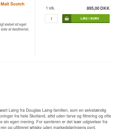
kant, men frugten
e Malt Scotch
dstyrke. Whiskyen
1
stk.
895,00
DKK
t præcis som den
igt slebet sit eget
ide af destilleriet,
 Scotch Whisky 70
en skubber duften
3, men bygger
 og bedstefar i den
 Whisky 52,9% er
. HL20748 og
r varme, men
tapninger, hvor
rakterfuld single
ring på et sherry
 på 161 flasker.
Stewart Laing fra Douglas Laing-familien, som en selvstændig
le Malt Scotch
inger fra hele Skotland, altid uden farve og filtrering og ofte
ne sin egen mening. For samleren er det især udgivelser fra
 ren og ufiltreret whisky uden markedsføringens pynt.