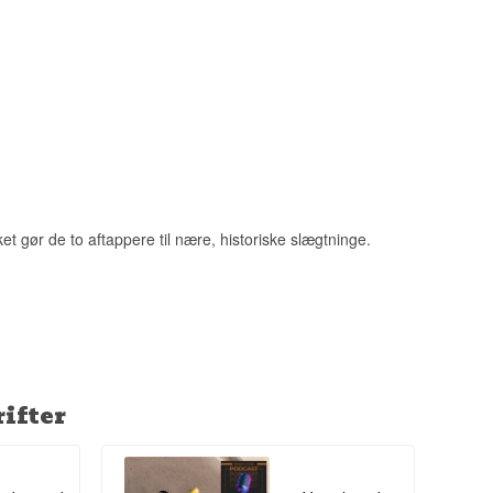
nne Jura til en af
e fastland, hvilket
et gør de to aftappere til nære, historiske slægtninge.
re tørvede nabo.
ifter