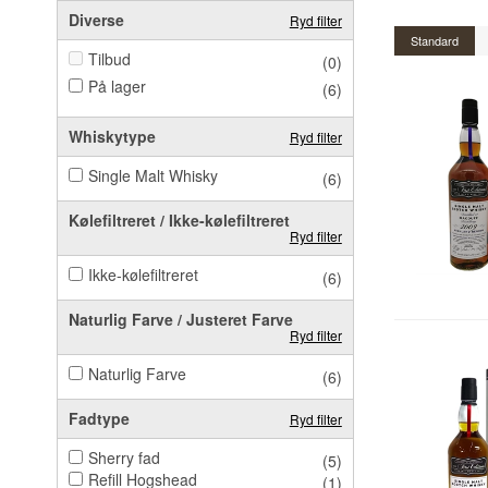
Diverse
Ryd filter
Standard
Tilbud
(0)
På lager
(6)
Whiskytype
Ryd filter
Single Malt Whisky
(6)
Kølefiltreret / Ikke-kølefiltreret
Ryd filter
Ikke-kølefiltreret
(6)
Naturlig Farve / Justeret Farve
Ryd filter
Naturlig Farve
(6)
Fadtype
Ryd filter
Sherry fad
(5)
Refill Hogshead
(1)