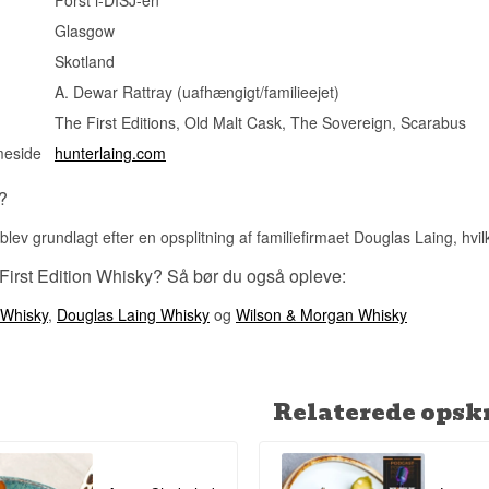
First Editions med over i det nye selskab.
Smagsprofil
Glasgow
Se hele vores udvalg af
Glengoyne
Skotland
Sherry-lagret · Krydret
Lyt til vores podcast:
A. Dewar Rattray (uafhængigt/familieejet)
Investeringspotentiale
The First Editions, Old Malt Cask, The Sovereign, Scarabus
Mellem. Et oplag på blot 161 flasker fra et enkelt sherry butt gør de
meside
hunterlaing.com
de mest sjældne uafhængige aftapninger i denne leverance.
Vidste du at?
?
Jura Distillery ligger tættere på Islays destillerier end på det skotsk
lev grundlagt efter en opsplitning af familiefirmaet Douglas Laing, hvilk
ofte fører til forveksling mellem øens whisky og dens berømte, me
 First Edition Whisky? Så bør du også opleve:
Se hele vores udvalg af
Jura
Lyt til vores podcast:
 Whisky
,
Douglas Laing Whisky
og
Wilson & Morgan Whisky
Relaterede opskr