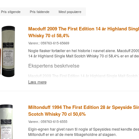
Pris stigende
Pris faldende
Mest populære
Macduff 2009 The First Edition 14 år Highland Sing
Whisky 70 cl 58,4%
Varenr.: 059763-615-65669
Nogle flasker fortæller en hel historie i navnet alene. Macduff 2009
14 år Highland Single Malt Scotch Whisky 70 cl 58,4% er en af de
Ekspertens beskrivelse
Macduff 2009 The First Edition 14 år Highland Single Malt Scotch
58,4% er en Highland Single Malt Scotch Whisky, lagret på oloroso
Læs mere
ved 58,4%.
Whiskyen er destilleret på Macduff og selvstændigt udvalgt og afta
Editions som en del af serien The First Editions.
Miltonduff 1994 The First Edition 28 år Speyside Si
Den er destilleret 2009.
Scotch Whisky 70 cl 50,6%
Smagsnoter
Varenr.: 059763-615-6555
Elgin-egnen har givet navn til nogle af Speysides mest kendte desti
Næse
Miltonduff er en af de mere tilbageholdne af slagsen.