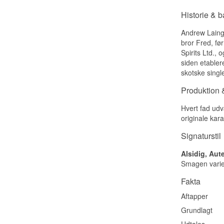
Historie & 
Andrew Laing
bror Fred, før
Spirits Ltd.,
siden etabler
skotske singl
Produktion &
Hvert fad udv
originale kara
Signaturstil
Alsidig, Aute
Smagen variere
Fakta
Aftapper
Grundlagt
Udtales