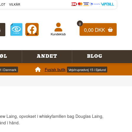
LOT
VILKÅR
0
0,00 DKK
Kundeklub
ØL
ANDET
BLOG
Fysisk butik
et i Danmark
Vejstruprødvej 15 i Sjølund
drew Laing, opvokset i whiskyfamilien bag Douglas Laing,
ånd i hånd.