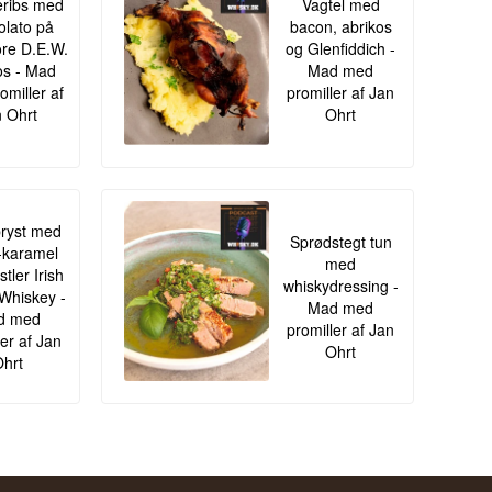
ribs med
Vagtel med
lato på
bacon, abrikos
re D.E.W.
og Glenfiddich -
s - Mad
Mad med
omiller af
promiller af Jan
 Ohrt
Ohrt
ryst med
Sprødstegt tun
-karamel
med
tler Irish
whiskydressing -
Whiskey -
Mad med
d med
promiller af Jan
ler af Jan
Ohrt
hrt