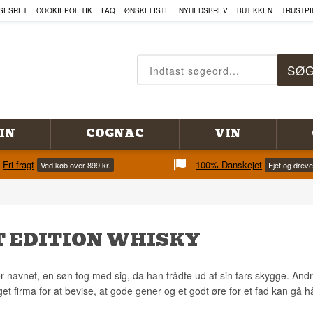
SESRET
COOKIEPOLITIK
FAQ
ØNSKELISTE
NYHEDSBREV
BUTIKKEN
TRUSTPI
IN
COGNAC
VIN
Fri fragt
100% Danskejet
Ved køb over 899 kr.
Ejet og drev
T EDITION WHISKY
 er navnet, en søn tog med sig, da han trådte ud af sin fars skygge. An
get firma for at bevise, at gode gener og et godt øre for et fad kan gå h