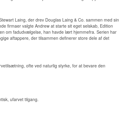
n officielt
 Stewart Laing, der drev Douglas Laing & Co. sammen med sin
r.
erede firmaer valgte Andrew at starte sit eget selskab, Edition
iden om fadudvælgelse, han havde lært hjemmefra. Serien har
ige aftappere, der tilsammen definerer store dele af det
re i Skotland.
, og i dag driver
Scotch Whisky
vetilsætning, ofte ved naturlig styrke, for at bevare den
oyne dukker
isk, ufarvet tilgang.
r den kombination,
liefirma, de havde
lt Cask og The