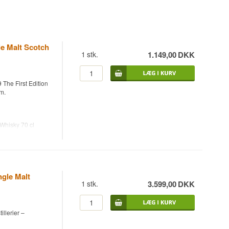
le Malt Scotch
1
stk.
1.149,00
DKK
 The First Edition
m.
 Whisky 70 cl
 butt, og aftappet
ppet af The First
ngle Malt
1
stk.
3.599,00
DKK
llerier –