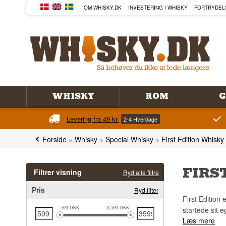
OM WHISKY.DK
INVESTERING I WHISKY
FORTRYDEL
WHISKY
ROM
G
Levering fra 49 kr.
2-4 Hverdage
Forside
»
Whisky
»
Special Whisky
»
First Edition Whisky
FIRS
Filtrer visning
Ryd alle filtre
Pris
Ryd filter
First Edition
startede sit e
599
DKK
3,599
DKK
Læs mere