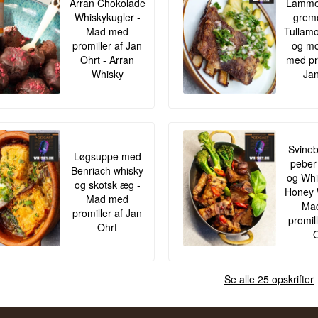
Arran Chokolade
Lamme
Whiskykugler -
gremo
Mad med
Tullamo
promiller af Jan
og mo
Ohrt - Arran
med pr
Whisky
Jan
Svineb
Løgsuppe med
peber
Benriach whisky
og Whis
og skotsk æg -
Honey 
Mad med
Ma
promiller af Jan
promil
Ohrt
O
Se alle 25 opskrifter