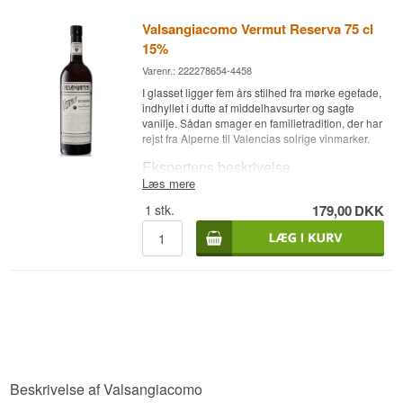
Valsangiacomo Vermut Reserva 75 cl
15%
Varenr.: 222278654-4458
I glasset ligger fem års stilhed fra mørke egefade,
indhyllet i dufte af middelhavsurter og sagte
vanilje. Sådan smager en familietradition, der har
rejst fra Alperne til Valencias solrige vinmarker.
Ekspertens beskrivelse
Læs mere
Valsangiacomo Vermut Reserva er en spansk
1
stk.
179,00
DKK
vermouth med en base af hvidvinsdruen
Macabeo, 15% alkohol og fem års lagring på
amerikanske egefade. Vermouthen fremstilles af
vinhuset Cherubino Valsangiacomo, hvis historie
begyndte i 1831 i den lille schweiziske by
Chiasso, hvor Vittore Valsangiacomo grundlagde
et vinhus med sit eget navn. Senere flyttede
familien sin vinproduktion til Spanien, og i dag
drives virksomheden fra Chiva nær Valencia af
femte generation af familien Valsangiacomo.
Selve vermouth-opskriften stammer fra 1904 og
Beskrivelse af Valsangiacomo
følger Benedetto Valsangiacomos traditionelle