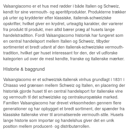
formel, som oprindeligt blev solgt under navnet
Valsangiacomo er et hus med rødder i både Italien og Schweiz,
Vermouth Vittore til ære for grundlæggeren. I
2016 valgte femte generation at hædre familiens
kendt for sine vermouth- og aperitifprodukter. Produkterne trækker
185 år lange historie som vinproducenter ved at
på urter og krydderier efter klassiske, italiensk-schweiziske
give vermouthen familiens eget efternavn: Vermut
opskrifter, hvilket giver en krydret, urteagtig karakter, der varierer
Valsangiacomo Reserva. Til basisvinen tilsættes
fra produkt til produkt, men altid bærer præg af husets lange
24 botanikker af middelhavs- og alpin oprindelse,
handelstradition. Fordi Valsangiacomo historisk har fungeret som
heriblandt gentian, malurt, koriander, sar, salvie,
merian, kamille, hyldeblomst og appelsinskal, før
en central handelsport mellem Italien og Schweiz, tilbyder
vermouthen hviler fem år på et amerikansk
sortimentet et bredt udsnit af den italiensk-schweiziske vermouth-
egefad.
tradition, hvilket gør huset interessant for den, der vil udforske
kategorien ud over de mest kendte, franske og italienske mærker.
Smagsnoter
Historie & baggrund
Næse
Valsangiacomo er et schweizisk-italiensk vinhus grundlagt i 1831 i
Blomstrede og balsamiske dufte møder en blød
Chiasso ved grænsen mellem Schweiz og Italien, en placering der
sødme af vanilje fra egefadet.
historisk gjorde huset til en central handelsport for italienske vine
Smag
og vermouth til det schweiziske og centraleuropæiske marked.
Familien Valsangiacomo har drevet virksomheden gennem flere
Fyldig og eksplosiv smag, hvor urterne folder sig
generationer og har opbygget et bredt sortiment, der spænder fra
ud sammen med en let bitterhed og varme fra
egetræet.
klassiske italienske viner til aromatiserede vermouth-stile. Husets
lange historie som importør og handelshus giver det en unik
Eftersmag
position mellem producent- og distributørrollen.