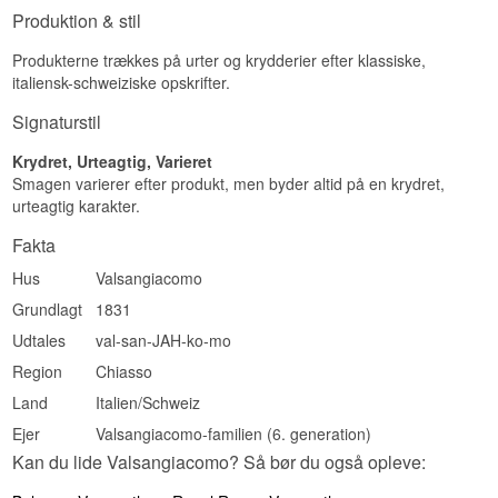
Lang og tør afslutning med et strejf af
Produktion & stil
krydderurter og karamelliseret vanilje.
Specifikationer
Produkterne trækkes på urter og krydderier efter klassiske,
italiensk-schweiziske opskrifter.
Destilleri:
Cherubino Valsangiacomo
Region/Land: Valencia, Spanien
Signaturstil
Type: Vermouth
ABV: 15%
Krydret, Urteagtig, Varieret
Størrelse: 75 CL
Smagen varierer efter produkt, men byder altid på en krydret,
Serveringsforslag: Nydes kold på isterninger,
urteagtig karakter.
gerne med en skive appelsin.
Fakta
Smagsprofil
Hus
Valsangiacomo
Balsamisk, Vaniljepræget, Urtekompleks,
Spansk, Egelagret
Grundlagt
1831
Vidste du at?
Udtales
val-san-JAH-ko-mo
Region
Chiasso
Familien Valsangiacomos vinhistorie startede
ikke i Spanien, men i den lille schweiziske
Land
Italien/Schweiz
grænseby Chiasso, hvor Vittore Valsangiacomo
grundlagde det første vinhus i 1831 - mere end
Ejer
Valsangiacomo-familien (6. generation)
50 år før familien slog sig ned i Valencia.
Kan du lide Valsangiacomo? Så bør du også opleve: