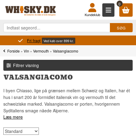
0
Kundeklub
Fri fragt
Ved køb over 899 kr.
Forside
»
Vin
»
Vermouth
»
Valsangiacomo
Filtrer visning
VALSANGIACOMO
I byen Chiasso, lige på grænsen mellem Schweiz og Italien, har ét
hus i snart 200 år formidlet italiensk vin og vermouth til det
schweiziske marked. Valsangiacomo er porten, hvorigennem
Syditaliens smage nåede Alperne.
Læs mere