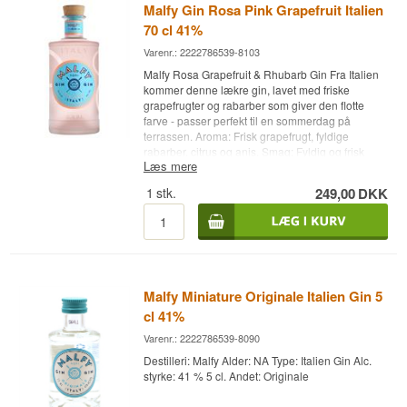
Malfy Gin Rosa Pink Grapefruit Italien
70 cl 41%
Varenr.: 2222786539-8103
Malfy Rosa Grapefruit & Rhubarb Gin Fra Italien
kommer denne lækre gin, lavet med friske
grapefrugter og rabarber som giver den flotte
farve - passer perfekt til en sommerdag på
terrassen. Aroma: Frisk grapefrugt, fyldige
rabarber, citrus og anis. Smag: Fyldig og frisk
Læs mere
citrus, grapefrugt og rabarber, med en rig og lang
eftersmag af enebær. Botanicals: Italiensk
1
stk.
249,00
DKK
enebær, SICILIANSK PINK GRAPEFRUGT og
Italiensk Rabarber, Koriander, Cassia Bark,
Kvanrod, Violrod, Lakridsrod, Amalfi-kyst Citron
og Appelsinskal. Prøv også:
# Mix Kasse med 8
stk. af variant: 1724, Gents, Fevertree Tonic Water
- Køb en kasse med 24 og spar penge
#Fevertree Tonic Water - Køb en kasse med 24
Malfy Miniature Originale Italien Gin 5
og spar penge
#1724 Tonic Water - Køb en kasse
cl 41%
med 24 og spar penge
# Prøv den med Gin Mare
+ 4 stk. 1724 Tonic Water
Cocktail Ske - perfekt til
Varenr.: 2222786539-8090
sikker levering af gin
Destilleri: Malfy Alder: NA Type: Italien Gin Alc.
styrke: 41 % 5 cl. Andet: Originale