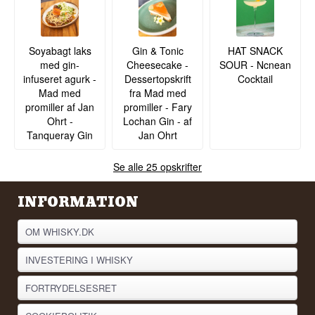
Soyabagt laks
Gin & Tonic
HAT SNACK
med gin-
Cheesecake -
SOUR - Ncnean
infuseret agurk -
Dessertopskrift
Cocktail
Mad med
fra Mad med
promiller af Jan
promiller - Fary
Ohrt -
Lochan Gin - af
Tanqueray Gin
Jan Ohrt
Se alle 25 opskrifter
INFORMATION
OM WHISKY.DK
INVESTERING I WHISKY
FORTRYDELSESRET