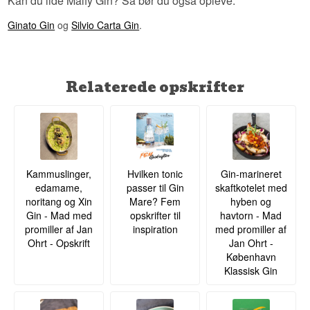
Kan du lide Malfy Gin? Så bør du også opleve:
Ginato Gin
og
Silvio Carta Gin
.
Relaterede opskrifter
Kammuslinger,
Hvilken tonic
Gin-marineret
edamame,
passer til Gin
skaftkotelet med
noritang og Xin
Mare? Fem
hyben og
Gin - Mad med
opskrifter til
havtorn - Mad
promiller af Jan
inspiration
med promiller af
Ohrt - Opskrift
Jan Ohrt -
København
Klassisk Gin