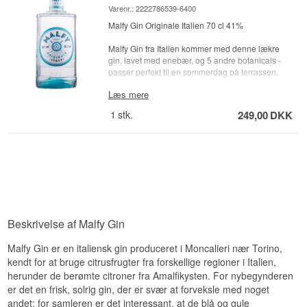
Varenr.: 2222786539-6400
Malfy Gin Originale Italien 70 cl 41%
Malfy Gin fra Italien kommer med denne lækre
gin, lavet med enebær, og 5 andre botanicals -
passer perfekt til en sommerdag på terrassen.
Læs mere
Prøv også:
#Fevertree Tonic Water - Køb en
kasse med 24 og spar penge
1
stk.
249,00
DKK
#1724 Tonic Water - Køb en kasse med 24 og
spar penge
Cocktail Ske - perfekt til sikker levering af gin
Beskrivelse af Malfy Gin
Malfy Gin er en italiensk gin produceret i Moncalieri nær Torino,
kendt for at bruge citrusfrugter fra forskellige regioner i Italien,
herunder de berømte citroner fra Amalfikysten. For nybegynderen
er det en frisk, solrig gin, der er svær at forveksle med noget
andet; for samleren er det interessant, at de blå og gule