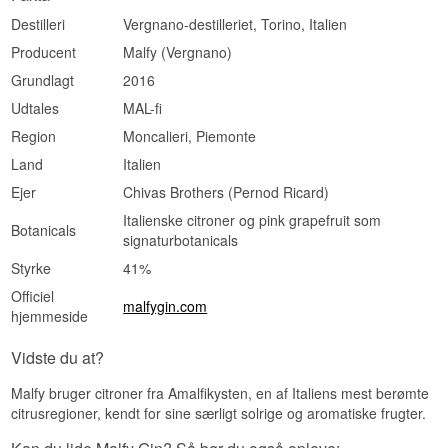
Destilleri
Vergnano-destilleriet, Torino, Italien
Producent
Malfy (Vergnano)
Grundlagt
2016
Udtales
MAL-fi
Region
Moncalieri, Piemonte
Land
Italien
Ejer
Chivas Brothers (Pernod Ricard)
Italienske citroner og pink grapefruit som
Botanicals
signaturbotanicals
Styrke
41%
Officiel
malfygin.com
hjemmeside
Vidste du at?
Malfy bruger citroner fra Amalfikysten, en af Italiens mest berømte
citrusregioner, kendt for sine særligt solrige og aromatiske frugter.