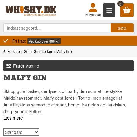
0
Kundeklub
Fri fragt
Ved køb over 899 kr.
Forside
»
Gin
»
Ginmærker
»
Malfy Gin
Filtrer visning
MALFY GIN
Blå og gule flasker, der lyser op i barhylden som et lille stykke
Middelhavssommer. Malfy destilleres i Torino, men smager af
Amalfikystens solmodne citroner, hentet fra netop det landskab,
der pryder etiketten.
Læs mere