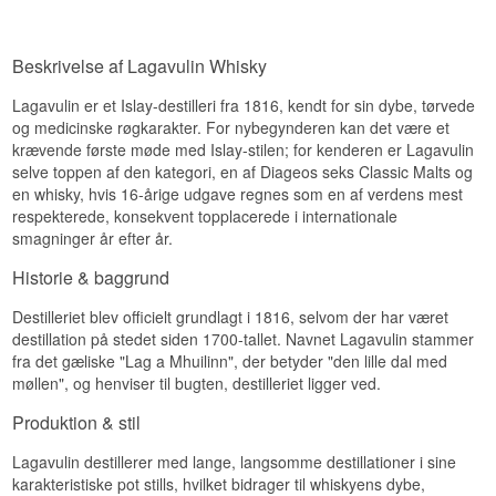
Vidste du at?
tørverøg smelter sammen til en dyb og krydret
Navn: Lagavulin 8 år Single Islay Malt Whisky
helhed.
Lagavulin blev grundlagt i 1816 af John Johnston
48%
Smagsnoter
på Islays sydkyst og er i dag et af de mest
Destilleri:
Lagavulin
Beskrivelse af Lagavulin Whisky
ikoniske navne inden for røget single malt whisky.
Region/Land: Islay
Type: Single Islay Malt Scotch Whisky
Næse
Lagavulin er et Islay-destilleri fra 1816, kendt for sin dybe, tørvede
Se hele vores udvalg af
Lagavulin
Alder: 8 år
og medicinske røgkarakter. For nybegynderen kan det være et
ABV: 48%
Jod, søde krydderier og cremet vanilje.
krævende første møde med Islay-stilen; for kenderen er Lagavulin
Størrelse: 70 CL
Smag
selve toppen af den kategori, en af Diageos seks Classic Malts og
Aftappet: 2016
Edition: Lagavulin 200
en whisky, hvis 16-årige udgave regnes som en af verdens mest
Massiv malt og sherry med en frugtagtig sødme.
EAN nr.: 5000281043607
respekterede, konsekvent topplacerede i internationale
smagninger år efter år.
Smagsprofil
Eftersmag
Historie & baggrund
Røget · Krydret
Lang og krydret med figner, dadler, tørv og
vanilje.
Investeringspotentiale
Destilleriet blev officielt grundlagt i 1816, selvom der har været
Specifikationer
destillation på stedet siden 1700-tallet. Navnet Lagavulin stammer
Mellem. Som en jubilæumsudgivelse til
fra det gæliske "Lag a Mhuilinn", der betyder "den lille dal med
Lagavulins 200-års fødselsdag i 2016 er flasken
Navn: Lagavulin 16 år Single Islay Malt Whisky
møllen", og henviser til bugten, destilleriet ligger ved.
for længst udgået af produktion, hvilket gør den
43%
stadig sværere at finde for samlere af destilleriets
Destilleri:
Lagavulin
Produktion & stil
historiske udgivelser.
Region/Land: Islay
Type: Single Islay Malt Scotch Whisky
Vidste du at?
Lagavulin destillerer med lange, langsomme destillationer i sine
Alder: 16 år
ABV: 43%
karakteristiske pot stills, hvilket bidrager til whiskyens dybe,
Lagavulin blev grundlagt i 1816 af John Johnston