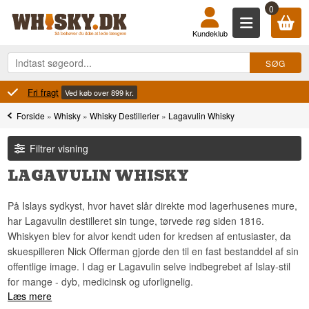
0
Kundeklub
100% Danskejet
Ejet og drevet i Danmark
Forside
»
Whisky
»
Whisky Destillerier
»
Lagavulin Whisky
Filtrer visning
LAGAVULIN WHISKY
På Islays sydkyst, hvor havet slår direkte mod lagerhusenes mure,
har Lagavulin destilleret sin tunge, tørvede røg siden 1816.
Whiskyen blev for alvor kendt uden for kredsen af entusiaster, da
skuespilleren Nick Offerman gjorde den til en fast bestanddel af sin
offentlige image. I dag er Lagavulin selve indbegrebet af Islay-stil
for mange - dyb, medicinsk og uforlignelig.
Læs mere