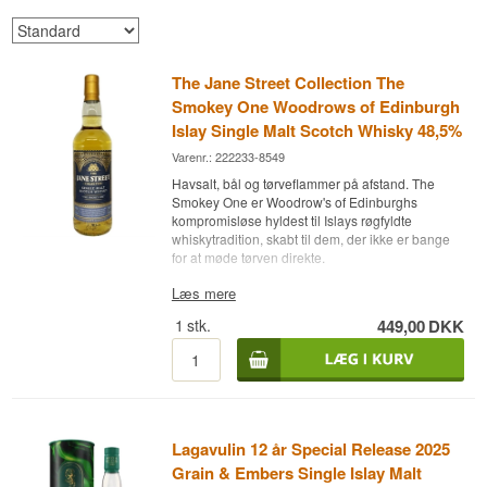
The Jane Street Collection The
Smokey One Woodrows of Edinburgh
Islay Single Malt Scotch Whisky 48,5%
Varenr.: 222233-8549
Havsalt, bål og tørveflammer på afstand. The
Smokey One er Woodrow's of Edinburghs
kompromisløse hyldest til Islays røgfyldte
whiskytradition, skabt til dem, der ikke er bange
for at møde tørven direkte.
Ekspertens beskrivelse
Læs mere
1
stk.
449,00
DKK
The Smokey One fra The Jane Street Collection
er en Islay Single Malt Scotch Whisky på 48,5%
ABV, tappet af den uafhængige aftapper
Woodrow's of Edinburgh.
Whiskyen stammer fra et hemmeligholdt Islay-
destilleri, udvalgt for sin evne til at levere den
Lagavulin 12 år Special Release 2025
klassiske kombination af havsalt, tørverøg og dyb
maltfylde. Serien er bygget op omkring tydelige
Grain & Embers Single Islay Malt