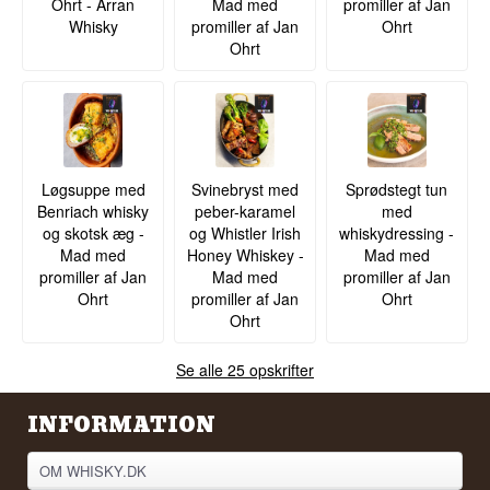
Ohrt - Arran
Mad med
promiller af Jan
Whisky
promiller af Jan
Ohrt
Ohrt
Løgsuppe med
Svinebryst med
Sprødstegt tun
Benriach whisky
peber-karamel
med
og skotsk æg -
og Whistler Irish
whiskydressing -
Mad med
Honey Whiskey -
Mad med
promiller af Jan
Mad med
promiller af Jan
Ohrt
promiller af Jan
Ohrt
Ohrt
Se alle 25 opskrifter
INFORMATION
OM WHISKY.DK