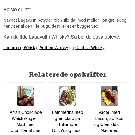
Vidste du at?
Navnet Lagavulin betyder "den lille dal med møllen" på gælisk og
henviser til den lille bugt, destilleriet er bygget ved.
Kan du lide Lagavulin Whisky? Så bør du også opleve:
Laphroaig Whisky
,
Ardbeg Whisky
og
Caol Ila Whisky
.
Relaterede opskrifter
Arran Chokolade
Lammeribs med
Vagtel med
Whiskykugler -
gremolato på
bacon, abrikos
Mad med
Tullamore
og Glenfiddich -
promiller af Jan
D.E.W. og mos -
Mad med