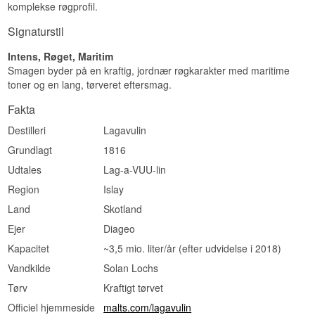
Størrelse: 70 CL
komplekse røgprofil.
på stedet, hvor der ifølge lokal overlevering
EAN nr.: 5000281005409
allerede blev destilleret ulovligt whisky helt
Signaturstil
Smagsprofil
tilbage i 1742.
Intens, Røget, Maritim
Se hele vores udvalg af
Lagavulin
Røget · Krydret
Smagen byder på en kraftig, jordnær røgkarakter med maritime
Vidste du at?
toner og en lang, tørveret eftersmag.
Lagavulin ligger ved en naturlig bugt på Islays
Fakta
sydkyst, hvis navn betyder "den lille dal med
møllen", og destilleriet har brygget whisky på
Destilleri
Lagavulin
stedet siden 1816.
Grundlagt
1816
Se hele vores udvalg af
Lagavulin
Udtales
Lag-a-VUU-lin
Region
Islay
Land
Skotland
Ejer
Diageo
Kapacitet
~3,5 mio. liter/år (efter udvidelse i 2018)
Vandkilde
Solan Lochs
Tørv
Kraftigt tørvet
Officiel hjemmeside
malts.com/lagavulin