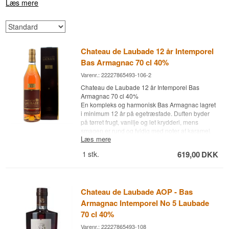
Læs mere
Chateau de Laubade 12 år Intemporel
Bas Armagnac 70 cl 40%
Varenr.: 22227865493-106-2
Chateau de Laubade 12 år Intemporel Bas
Armagnac 70 cl 40%
En kompleks og harmonisk Bas Armagnac lagret
i minimum 12 år på egetræsfade. Duften byder
på tørret frugt, vanilje og let krydderi, mens
smagen er rund og fyldig med noter af karamel,
Læs mere
svesker og ristet eg. En elegant spiritus med flot
balance mellem frugt og fad, perfekt som avec
1
stk.
619,00
DKK
eller til mørk chokolade.
Armagnac navn: Château de Laubade AOP
Navn: Intemporel 12 ans
Chateau de Laubade AOP - Bas
Alder: 12 år
Type: Bas Armagnac
Armagnac Intemporel No 5 Laubade
Alc. styrke: 40 %
70 cl 40%
70 cl.
Varenr.: 22227865493-108