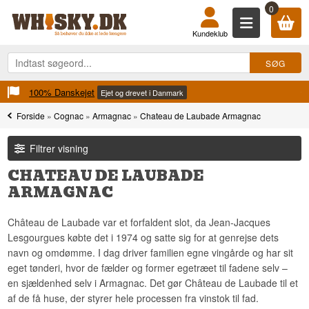
0
Kundeklub
100% Danskejet
Ejet og drevet i Danmark
Forside
»
Cognac
»
Armagnac
»
Chateau de Laubade Armagnac
Filtrer visning
CHATEAU DE LAUBADE
ARMAGNAC
Château de Laubade var et forfaldent slot, da Jean-Jacques
Lesgourgues købte det i 1974 og satte sig for at genrejse dets
navn og omdømme. I dag driver familien egne vingårde og har sit
eget tønderi, hvor de fælder og former egetræet til fadene selv –
en sjældenhed selv i Armagnac. Det gør Château de Laubade til et
af de få huse, der styrer hele processen fra vinstok til fad.