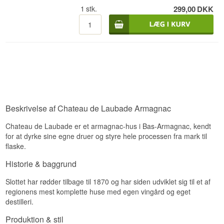
1
stk.
299,00
DKK
Armagnac navn: Château de Laubade AOP
Navn: Bas Armagnac Signature
Alder: NA
Type: Bas Armagnac
Alc. styrke: 42 %
70 cl.
Søger du cognac i klassifikationerne Cognac VS,
Cognac VSOP og Cognac XO?
Whisky.dk har alt i cognac som kan nydes i
chesterfieldsofaen med de rigtige cognac glas fra
Riedel.
Beskrivelse af Chateau de Laubade Armagnac
Chateau de Laubade er et armagnac-hus i Bas-Armagnac, kendt
for at dyrke sine egne druer og styre hele processen fra mark til
flaske.
Historie & baggrund
Slottet har rødder tilbage til 1870 og har siden udviklet sig til et af
regionens mest komplette huse med egen vingård og eget
destilleri.
Produktion & stil