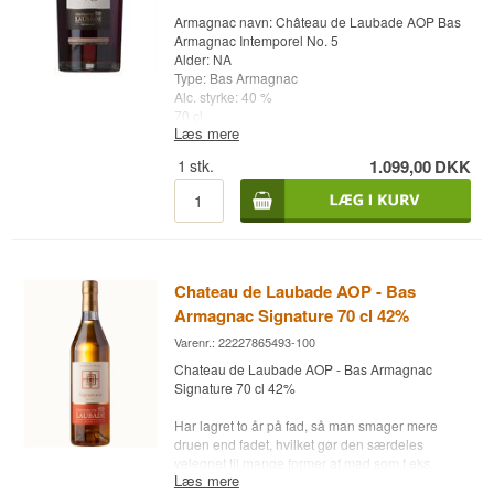
Armagnac navn: Château de Laubade AOP Bas
Armagnac Intemporel No. 5
Alder: NA
Type: Bas Armagnac
Alc. styrke: 40 %
70 cl.
Læs mere
Søger du cognac i klassifikationerne Cognac VS,
1
stk.
1.099,00
DKK
Cognac VSOP og Cognac XO?
Whisky.dk har alt i cognac som kan nydes i
chesterfieldsofaen med de rigtige cognac glas fra
Riedel.
Chateau de Laubade AOP - Bas
Armagnac Signature 70 cl 42%
Varenr.: 22227865493-100
Chateau de Laubade AOP - Bas Armagnac
Signature 70 cl 42%
Har lagret to år på fad, så man smager mere
druen end fadet, hvilket gør den særdeles
velegnet til mange former af mad som f.eks.
Læs mere
lagrede oste, hvidt kød og fisk.