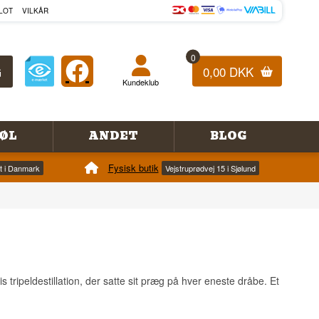
LOT
VILKÅR
0
0,00 DKK
Kundeklub
ØL
ANDET
BLOG
Fysisk butik
et i Danmark
Vejstruprødvej 15 i Sjølund
 tripeldestillation, der satte sit præg på hver eneste dråbe. Et