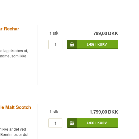
ar Rechar
1
stk.
799,00
DKK
e lag skrabes af,
 sødme, som ikke
en Speyside Single
og aftappet ved
023, hvilket gav
le Malt Scotch
1
stk.
1.799,00
DKK
 frisk træ, som
d et almindeligt
t sukker og krydret
ør ikke andet ved
m Benrinnes er det