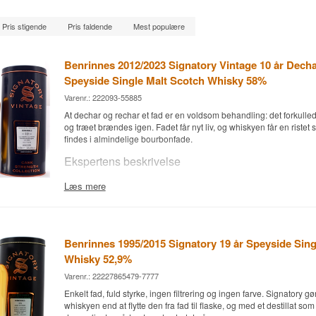
Pris stigende
Pris faldende
Mest populære
Benrinnes 2012/2023 Signatory Vintage 10 år Dech
Speyside Single Malt Scotch Whisky 58%
Varenr.: 222093-55885
At dechar og rechar et fad er en voldsom behandling: det forkulled
og træet brændes igen. Fadet får nyt liv, og whiskyen får en ristet
findes i almindelige bourbonfade.
Ekspertens beskrivelse
Benrinnes 2012/2023 Signatory Vintage 10 år Dechar Rechar er 
Læs mere
Malt Scotch Whisky lagret på et dechar/rechar bourbon hogshead 
58 % i fadstyrke.
Fad nr. 310542 blev fyldt den 25. juni 2012 og tømt den 1. marts 2
270 flasker. Whiskyen er hverken koldfiltreret eller farvet.
Benrinnes 1995/2015 Signatory 19 år Speyside Sing
Whisky 52,9%
Behandlingen fjerner det udbrændte lag inde i fadet og blotlægger
derefter brændes på ny. Det giver en langt mere aktiv overflade en
Varenr.: 22227865479-7777
genbrugsfad, og på ti år når whiskyen at trække både vanilje, riste
Enkelt fad, fuld styrke, ingen filtrering og ingen farve. Signatory g
eg ud af egetræet.
whiskyen end at flytte den fra fad til flaske, og med et destillat so