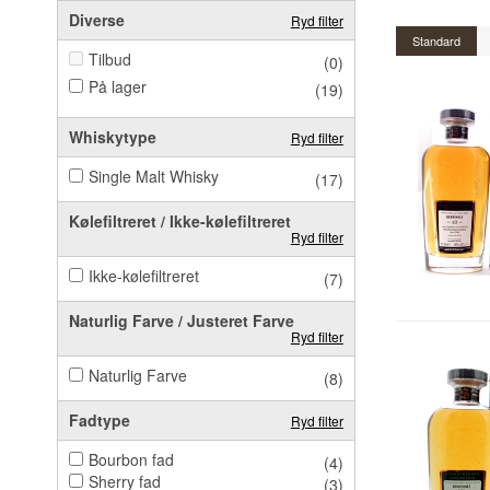
Diverse
Ryd filter
Standard
Tilbud
(0)
På lager
(19)
Whiskytype
Ryd filter
Single Malt Whisky
(17)
Kølefiltreret / Ikke-kølefiltreret
Ryd filter
Ikke-kølefiltreret
(7)
Naturlig Farve / Justeret Farve
Ryd filter
Naturlig Farve
(8)
Fadtype
Ryd filter
Bourbon fad
(4)
Sherry fad
(3)