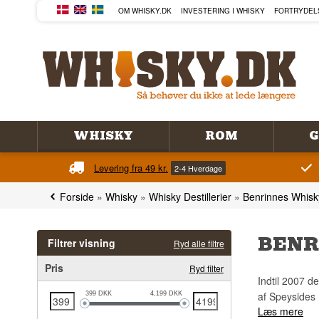
OM WHISKY.DK
INVESTERING I WHISKY
FORTRYDEL
WHISKY
ROM
G
Levering fra 49 kr.
2-4 Hverdage
Forside
»
Whisky
»
Whisky Destillerier
»
Benrinnes Whisk
BENR
Filtrer visning
Ryd alle filtre
Pris
Ryd filter
Indtil 2007 d
af Speysides 
399
DKK
4,199
DKK
Læs mere