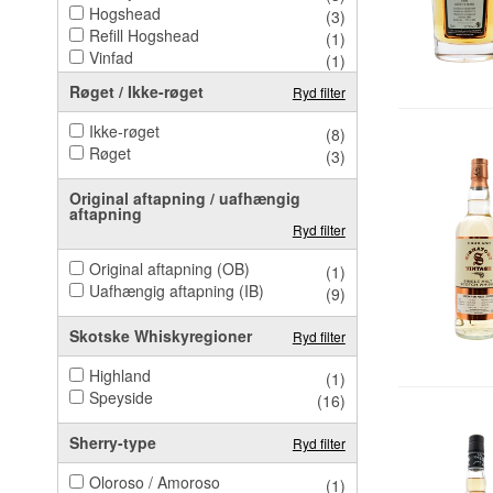
Hogshead
(3)
Refill Hogshead
(1)
Vinfad
(1)
Røget / Ikke-røget
Ryd filter
Ikke-røget
(8)
Røget
(3)
Original aftapning / uafhængig
aftapning
Ryd filter
Original aftapning (OB)
(1)
Uafhængig aftapning (IB)
(9)
Skotske Whiskyregioner
Ryd filter
Highland
(1)
Speyside
(16)
Sherry-type
Ryd filter
Oloroso / Amoroso
(1)