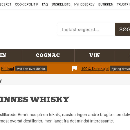
SESRET
COOKIEPOLITIK
FAQ
ØNSKELISTE
NYHEDSBREV
BUTIKKEN
TRUSTPI
IN
COGNAC
VIN
Fri fragt
100% Danskejet
Ved køb over 899 kr.
Ejet og drev
y
INNES WHISKY
estillerede Benrinnes på en teknik, næsten ingen andre brugte – en delvis
mest overså destillerier, men langt fra det mindst interessante.