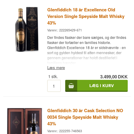
Glenfiddich 18 år Excellence Old
Version Single Speyside Malt Whisky
43%
Varenr.: 222265429-671
Der findes flasker der bare sælges, og der findes
flasker der fortæller en families historie.
Glenfiddich Excellence 18 år er sidstnævnte - en
sort og gylden hyldest til atten mennesker, der
gennem generationer har holdt destilleriet i
familiens hænder.
Læs mere
Det er whisky som håndværk og arv i én og
samme flaske.
1
stk.
3.499,00
DKK
Ekspertens beskrivelse
Glenfiddich Excellence 18 år er en Speyside
Single Malt Scotch Whisky lagret på egetræsfade
og aftappet ved 43%.
Glenfiddich 30 år Cask Selection NO
Flasken er en udgået aftapning fra Glenfiddich,
som ikke længere indgår i destilleriets faste
0034 Single Speyside Malt Whisky
sortiment. Etiketten kalder whiskyen "Pure Malt" -
43%
en betegnelse, der stammer fra en tid før "Single
Varenr.: 222255-746563
Malt" blev den gængse term i whiskyverdenen,