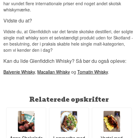
har vundet flere internationale priser end noget andet skotsk
whiskymærke.
Vidste du at?
Vidste du, at Glenfiddich var det første skotske destilleri, der solgte
single malt whisky som et selvstændigt produkt uden for Skotland -
en beslutning, der i praksis skabte hele single malt-kategorien,
som vi kender den i dag?
Kan du lide Glenfiddich Whisky? Så bør du også opleve:
Balvenie Whisky
,
Macallan Whisky
og
Tomatin Whisky
.
Relaterede opskrifter
Arran Chokolade
Lammeribs med
Vagtel med