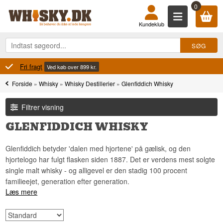
0
Kundeklub
100% Danskejet
Ejet og drevet i Danmark
Forside
»
Whisky
»
Whisky Destillerier
»
Glenfiddich Whisky
Filtrer visning
GLENFIDDICH WHISKY
Glenfiddich betyder 'dalen med hjortene' på gælisk, og den
hjortelogo har fulgt flasken siden 1887. Det er verdens mest solgte
single malt whisky - og alligevel er den stadig 100 procent
familieejet, generation efter generation.
Læs mere