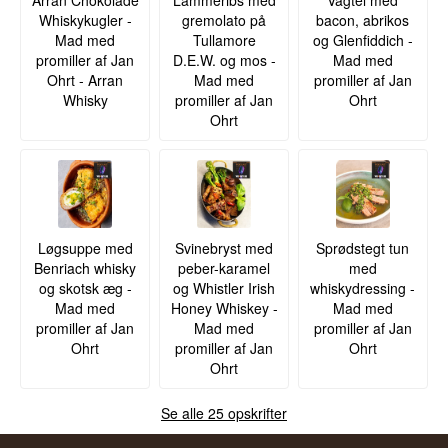
Whiskykugler -
gremolato på
bacon, abrikos
Mad med
Tullamore
og Glenfiddich -
promiller af Jan
D.E.W. og mos -
Mad med
Ohrt - Arran
Mad med
promiller af Jan
Whisky
promiller af Jan
Ohrt
Ohrt
Løgsuppe med
Svinebryst med
Sprødstegt tun
Benriach whisky
peber-karamel
med
og skotsk æg -
og Whistler Irish
whiskydressing -
Mad med
Honey Whiskey -
Mad med
promiller af Jan
Mad med
promiller af Jan
Ohrt
promiller af Jan
Ohrt
Ohrt
Se alle 25 opskrifter