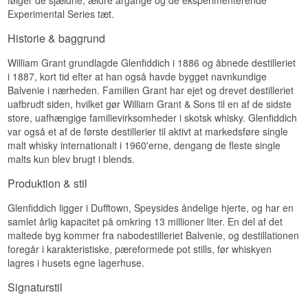
Lyt til vores podcast:
Rund og sødmefuld med karamelliserede
Experimental Series tæt.
Eftersmagen er lang og tør, med et sidste glimt af
nødder, rosin og en let syrlig frugtighed.
mørk chokolade og pusset træ, der bliver
Historie & baggrund
hængende længe efter sidste slurk.
Eftersmag
Specifikationer
William Grant grundlagde Glenfiddich i 1886 og åbnede destilleriet
Middellang og varm, med en sidste antydning af
i 1887, kort tid efter at han også havde bygget navnkundige
tørret frugt.
Navn: Glenfiddich 30 År Speyside Single Malt
Balvenie i nærheden. Familien Grant har ejet og drevet destilleriet
Scotch Whisky
Specifikationer
uafbrudt siden, hvilket gør William Grant & Sons til en af de sidste
Destilleri:
Glenfiddich
Region/Land: Speyside, Skotland
store, uafhængige familievirksomheder i skotsk whisky. Glenfiddich
Navn: Glenfiddich 19 år Age of Discovery
Type: Single Malt Scotch Whisky
var også et af de første destillerier til aktivt at markedsføre single
Madeira Cask Single Speyside Malt Scotch
Alder: 30 år
malt whisky internationalt i 1960'erne, dengang de fleste single
Whisky
ABV: 40%
Destilleri:
Glenfiddich
malts kun blev brugt i blends.
Størrelse: 70 CL
Region/Land: Speyside, Skotland
Fadtype: Oloroso Sherryfade og Amerikanske
Type: Single Speyside Malt Scotch Whisky
Produktion & stil
Bourbonfade
Alder: 19 år
Aftappet: 2007
ABV: 40%
Glenfiddich ligger i Dufftown, Speysides åndelige hjerte, og har en
Edition: Blue Label, udgået udgave før 2007-
Størrelse: 70 CL
samlet årlig kapacitet på omkring 13 millioner liter. En del af det
redesignet
Fadtype: Ex-bourbonfade eftermodnet på
EAN nr.: 5010327395258
maltede byg kommer fra nabodestilleriet Balvenie, og destillationen
Madeira-fade
foregår i karakteristiske, pæreformede pot stills, før whiskyen
Edition: Age of Discovery – Madeira Cask
Smagsprofil
lagres i husets egne lagerhuse.
EAN nr.: 5010327315669
Sherry-lagret · Krydret · Frugtig · Træpræget ·
Smagsprofil
Signaturstil
Rund
Frugtig · Sødmefuld · Rund · Nøddeagtig