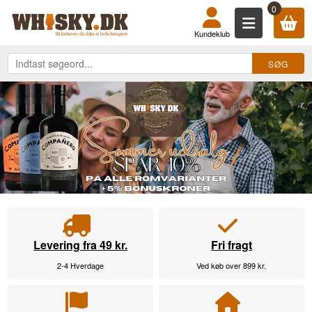
KØB DIN WHISKY, ROM, GIN, COGN
0
Kundeklub
Levering fra 49 kr.
Fri fragt
2-4 Hverdage
Ved køb over 899 kr.