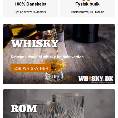
100% Danskejet
Fysisk butik
Ejet og drevet i Danmark
Vejstruprødvej 15 i Sjølund
WHISKY
Kæmpe udvalg af whisky fra hele verden
KØB WHISKY HER
ROM