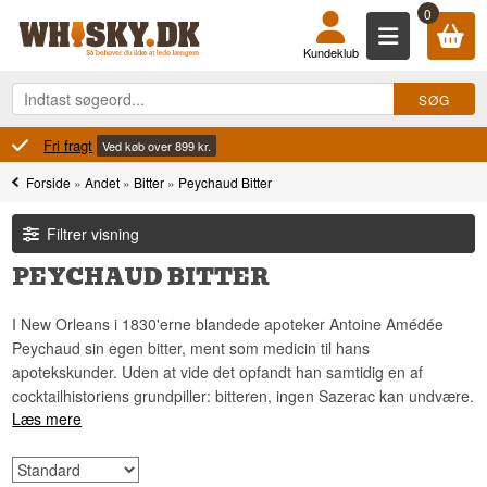
0
Kundeklub
Fri fragt
Ved køb over 899 kr.
Forside
»
Andet
»
Bitter
»
Peychaud Bitter
Filtrer visning
PEYCHAUD BITTER
I New Orleans i 1830'erne blandede apoteker Antoine Amédée
Peychaud sin egen bitter, ment som medicin til hans
apotekskunder. Uden at vide det opfandt han samtidig en af
cocktailhistoriens grundpiller: bitteren, ingen Sazerac kan undvære.
Læs mere