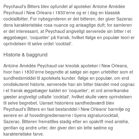
Peychaud's Bitters blev opfundet af apoteker Antoine Amédée
Peychaud i New Orleans i 1830'erne og er i dag en klassisk
cocktailbitter. For nybegynderen er det bitteren, der giver Sazerac
dens karakteristiske rosa nuance og anisagtige duft; for samleren
er det interessant, at Peychaud angiveligt serverede sin bitter i et
æggebæger, 'coquetier' på fransk, hvilket ifølge en populær teori er
oprindelsen til selve ordet 'cocktail'.
Historie & baggrund
Antoine Amédée Peychaud var kreolsk apoteker i New Orleans,
hvor han i 1830'erne begyndte at sælge sin egen urtebitter som et
sundhedsmiddel til apotekets kunder. Ifølge en populær, om end
omdiskuteret historie, serverede han sin bitter blandet med cognac
i et fransk æggebæger kaldet en 'coquetier', et ord amerikanske
gæster angiveligt udtalte 'cocktail', hvilket skulle være oprindelsen
til selve begrebet. Uanset historiens sandhedsværdi blev
Peychaud's Bitters en fast bestanddel i New Orleans' barmiljø og
senere en af hovedingredienserne i byens signaturcocktail,
Sazerac. Bitteren fremstilles stadig efter en opskrift med anisfrø,
gentian og andre urter, der giver den sin lette sødme og
karakteristiske farve.