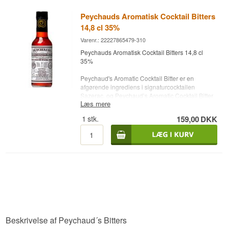
Peychauds Aromatisk Cocktail Bitters
14,8 cl 35%
Varenr.: 22227865479-310
Peychauds Aromatisk Cocktail Bitters 14,8 cl
35%
Peychaud's Aromatic Cocktail Bitter er en
afgørende ingrediens i signaturcocktailen
Sazerac, og Peychaud’s Aromatic Cocktail Bitter
Læs mere
vil med sikkerhed forbedre smagen uanset hvad
man tilføjer den til.
1
stk.
159,00
DKK
Destilleri: Peychaud's Aromatic Cocktail bitters
Alder: NA
Type: Bitter
Alc. styrke: 35%
14,8 cl.
Andet: Giv et pift til dine cocktails; Manhattan, Old
Fashioned og Whiskey Sour
Beskrivelse af Peychaud´s Bitters