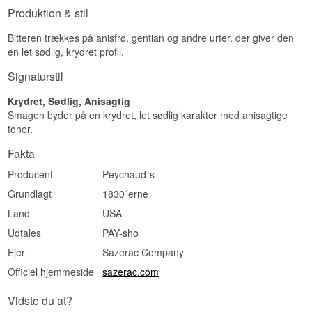
Produktion & stil
Bitteren trækkes på anisfrø, gentian og andre urter, der giver den
en let sødlig, krydret profil.
Signaturstil
Krydret, Sødlig, Anisagtig
Smagen byder på en krydret, let sødlig karakter med anisagtige
toner.
Fakta
Producent
Peychaud´s
Grundlagt
1830´erne
Land
USA
Udtales
PAY-sho
Ejer
Sazerac Company
Officiel hjemmeside
sazerac.com
Vidste du at?