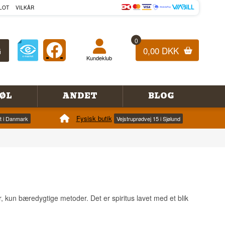
LOT
VILKÅR
0
0,00 DKK
Kundeklub
ØL
ANDET
BLOG
Fysisk butik
et i Danmark
Vejstruprødvej 15 i Sjølund
er, kun bæredygtige metoder. Det er spiritus lavet med et blik