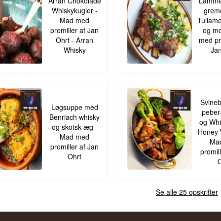
Arran Chokolade
Lamme
Se hele vores udvalg af
Vodkamærker
Whiskykugler -
gremo
Lyt til vores podcast:
Mad med
Tullamo
promiller af Jan
og mo
Ohrt - Arran
med pr
Whisky
Jan
Svineb
Løgsuppe med
peber
Benriach whisky
og Whis
og skotsk æg -
Honey 
Mad med
Ma
promiller af Jan
promil
Ohrt
O
Se alle 25 opskrifter