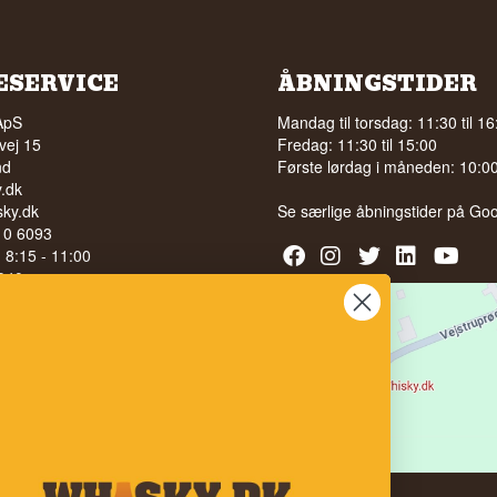
ESERVICE
ÅBNINGSTIDER
ApS
Mandag til torsdag: 11:30 til 16
vej 15
Fredag: 11:30 til 15:00
nd
Første lørdag i måneden: 10:00 
.dk
ky.dk
Se særlige åbningstider på
Goo
210 6093
l. 8:15 - 11:00
040
LG AF ALKOHOL TIL UNGE
 ÅR
bedømmelse på
 100% på Facebook
stjerner på Google