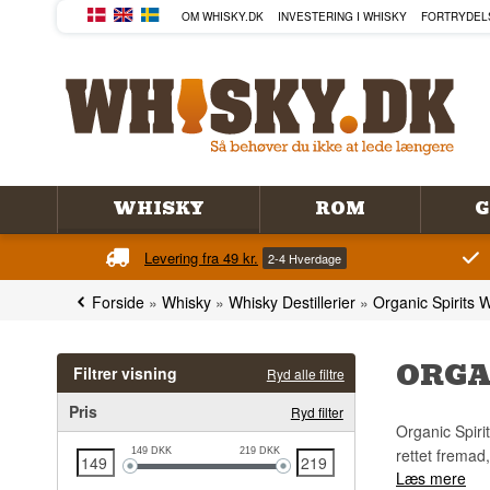
OM WHISKY.DK
INVESTERING I WHISKY
FORTRYDEL
WHISKY
ROM
G
Levering fra 49 kr.
2-4 Hverdage
Forside
»
Whisky
»
Whisky Destillerier
»
Organic Spirits 
ORGA
Filtrer visning
Ryd alle filtre
Pris
Ryd filter
Organic Spirit
rettet fremad
149
DKK
219
DKK
Læs mere