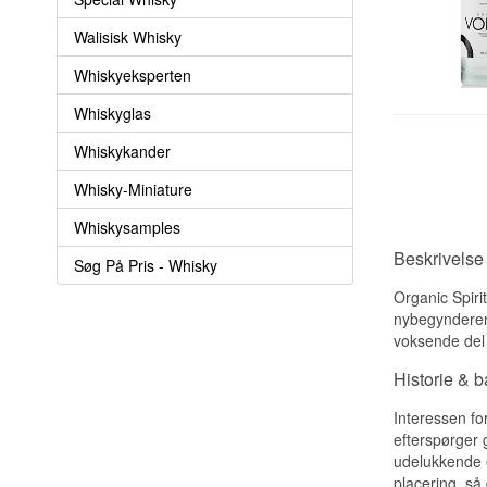
Walisisk Whisky
Whiskyeksperten
Whiskyglas
Whiskykander
Whisky-Miniature
Whiskysamples
Beskrivelse
Søg På Pris - Whisky
Organic Spiri
nybegynderen
voksende del 
Historie & 
Interessen fo
efterspørger 
udelukkende o
placering, så