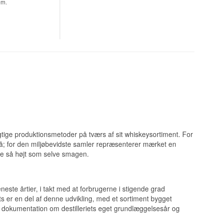
em.
illeret på
ter destillatet
dst tilsmages
tilsmages skal
 en krydret vodka.
ter. Hvedens
le være der uden.
t at bevise.
gtige produktionsmetoder på tværs af sit whiskeysortiment. For
; for den miljøbevidste samler repræsenterer mærket en
lige så højt som selve smagen.
ndertone langt
neste årtier, i takt med at forbrugerne i stigende grad
ts er en del af denne udvikling, med et sortiment bygget
 varme snarere end
k dokumentation om destilleriets eget grundlæggelsesår og