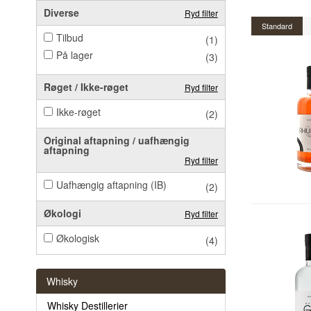
Diverse
Ryd filter
Standard
Tilbud
(1)
På lager
(3)
Røget / Ikke-røget
Ryd filter
Ikke-røget
(2)
Original aftapning / uafhængig
aftapning
Ryd filter
Uafhængig aftapning (IB)
(2)
Økologi
Ryd filter
Økologisk
(4)
Whisky
Whisky Destillerier