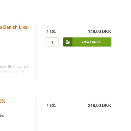
m Danish Likør
1
stk.
149,00
DKK
 en likør lavet på
nsk producent af
og bæredygtig,
40%
1
stk.
219,00
DKK
in.