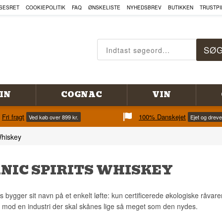
SESRET
COOKIEPOLITIK
FAQ
ØNSKELISTE
NYHEDSBREV
BUTIKKEN
TRUSTPI
IN
COGNAC
VIN
Fri fragt
100% Danskejet
Ved køb over 899 kr.
Ejet og drev
Whiskey
NIC SPIRITS WHISKEY
s bygger sit navn på et enkelt løfte: kun certificerede økologiske råvar
, mod en industri der skal skånes lige så meget som den nydes.