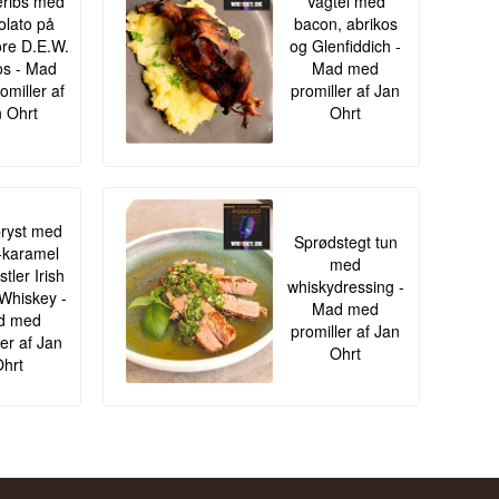
ribs med
Vagtel med
lato på
bacon, abrikos
re D.E.W.
og Glenfiddich -
s - Mad
Mad med
omiller af
promiller af Jan
 Ohrt
Ohrt
ryst med
Sprødstegt tun
-karamel
med
tler Irish
whiskydressing -
Whiskey -
Mad med
d med
promiller af Jan
ler af Jan
Ohrt
hrt