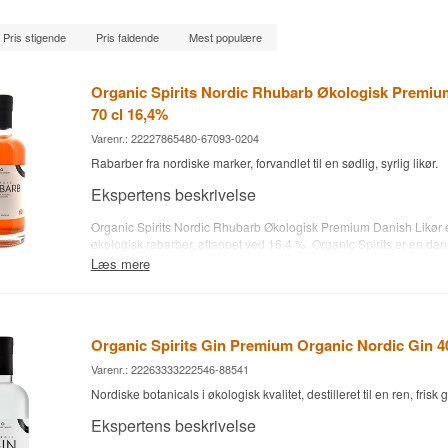
Pris stigende
Pris faldende
Mest populære
Organic Spirits Nordic Rhubarb Økologisk Premiu
70 cl 16,4%
Varenr.: 22227865480-67093-0204
Rabarber fra nordiske marker, forvandlet til en sødlig, syrlig likør.
Ekspertens beskrivelse
Organic Spirits Nordic Rhubarb Økologisk Premium Danish Likør er
økologisk rabarber, aftappet ved 16,4 %. Organic Spirits er en da
økologiske spiritusprodukter, som fokuserer på nordiske råvarer 
Læs mere
økologisk produktion.
Smagsnoter
Organic Spirits Gin Premium Organic Nordic Gin 
Næse
Varenr.: 22263333222546-88541
Duften er frisk med rabarber og et strejf sødlig frugt.
Nordiske botanicals i økologisk kvalitet, destilleret til en ren, frisk g
Smag
Ekspertens beskrivelse
Smagen er sødlig og syrlig med tydelig rabarberkarakter.