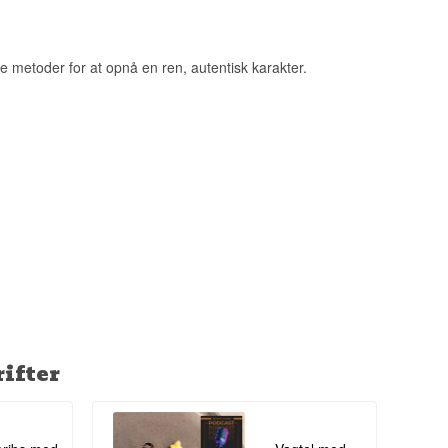
en behagelig varme
ke metoder for at opnå en ren, autentisk karakter.
Martini eller
ifter
et aflange aks
orn. Smagen er
angsommere.