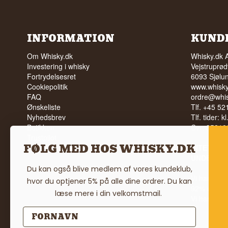
INFORMATION
KUND
Om Whisky.dk
Whisky.dk 
Investering i whisky
Vejstruprød
Fortrydelsesret
6093 Sjølu
Cookiepolitik
www.whisky
FAQ
ordre@whis
Ønskeliste
Tlf. +45 5
Nyhedsbrev
Tlf. tider: k
Butikken
Cvr: 35210
Trustpilot
FØLG MED HOS WHISKY.DK
Vilkår
INTET SA
UNDER 18
Du kan også blive medlem af vores kundeklub,
Vi har en 
hvor du optjener 5% på alle dine ordrer. Du kan
92% ud af
læse mere i din velkomstmail.
Vi har 4,8 